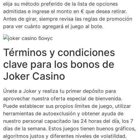
elija su método preferido de la lista de opciones
admitidas e ingrese el monto en € que desea retirar.
Antes de girar, siempre revisa las reglas de promoción
para ver cuánto agregará el juego al bote.
Términos y condiciones
clave para los bonos de
Joker Casino
Únete a Joker y realiza tu primer depósito para
aprovechar nuestra oferta especial de bienvenida.
Puede establecer sus propios límites de juego, utilizar
herramientas de autoexclusión y obtener ayuda de
nuestro personal capacitado las 24 horas del día, los 7
días de la semana. Estos juegos tienen buenos gráficos,
algoritmos justos y diferentes niveles de volatilidad.