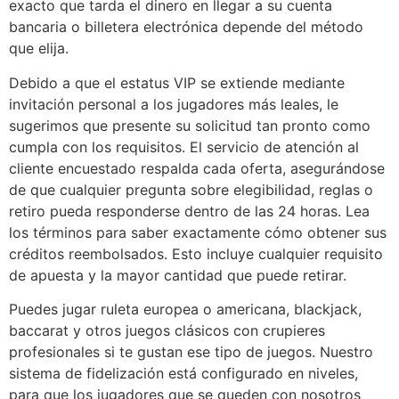
exacto que tarda el dinero en llegar a su cuenta
bancaria o billetera electrónica depende del método
que elija.
Debido a que el estatus VIP se extiende mediante
invitación personal a los jugadores más leales, le
sugerimos que presente su solicitud tan pronto como
cumpla con los requisitos. El servicio de atención al
cliente encuestado respalda cada oferta, asegurándose
de que cualquier pregunta sobre elegibilidad, reglas o
retiro pueda responderse dentro de las 24 horas. Lea
los términos para saber exactamente cómo obtener sus
créditos reembolsados. Esto incluye cualquier requisito
de apuesta y la mayor cantidad que puede retirar.
Puedes jugar ruleta europea o americana, blackjack,
baccarat y otros juegos clásicos con crupieres
profesionales si te gustan ese tipo de juegos. Nuestro
sistema de fidelización está configurado en niveles,
para que los jugadores que se queden con nosotros