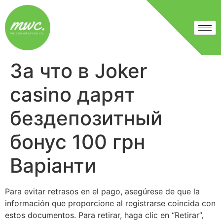
За что в Joker
casino дарят
бездепозитный
бонус 100 грн
Варіанти
Para evitar retrasos en el pago, asegúrese de que la
información que proporcione al registrarse coincida con
estos documentos. Para retirar, haga clic en “Retirar”,