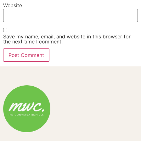
Website
Save my name, email, and website in this browser for
the next time I comment.