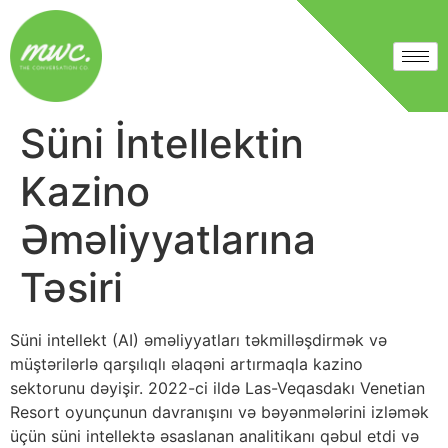
Süni İntellektin
Kazino
Əməliyyatlarına
Təsiri
Süni intellekt (AI) əməliyyatları təkmilləşdirmək və
müştərilərlə qarşılıqlı əlaqəni artırmaqla kazino
sektorunu dəyişir. 2022-ci ildə Las-Veqasdakı Venetian
Resort oyunçunun davranışını və bəyənmələrini izləmək
üçün süni intellektə əsaslanan analitikanı qəbul etdi və