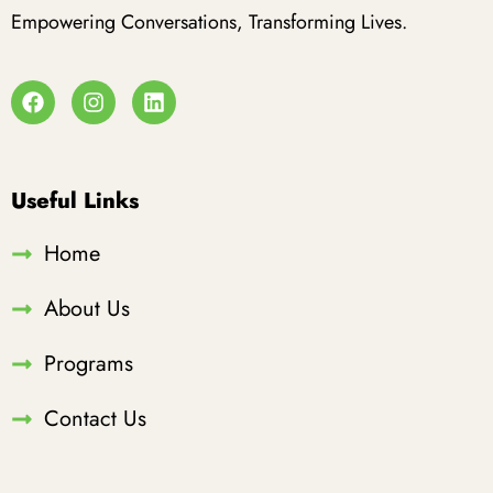
Empowering Conversations, Transforming Lives.
Useful Links
Home
About Us
Programs
Contact Us