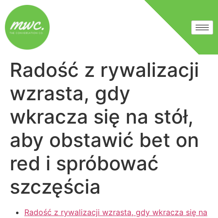
Radość z rywalizacji
wzrasta, gdy
wkracza się na stół,
aby obstawić bet on
red i spróbować
szczęścia
Radość z rywalizacji wzrasta, gdy wkracza się na