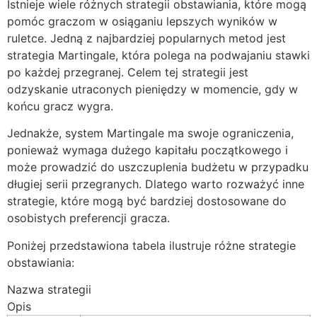
Istnieje wiele różnych strategii obstawiania, które mogą
pomóc graczom w osiąganiu lepszych wyników w
ruletce. Jedną z najbardziej popularnych metod jest
strategia Martingale, która polega na podwajaniu stawki
po każdej przegranej. Celem tej strategii jest
odzyskanie utraconych pieniędzy w momencie, gdy w
końcu gracz wygra.
Jednakże, system Martingale ma swoje ograniczenia,
ponieważ wymaga dużego kapitału początkowego i
może prowadzić do uszczuplenia budżetu w przypadku
długiej serii przegranych. Dlatego warto rozważyć inne
strategie, które mogą być bardziej dostosowane do
osobistych preferencji gracza.
Poniżej przedstawiona tabela ilustruje różne strategie
obstawiania:
Nazwa strategii
Opis