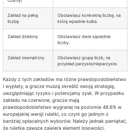
czarny)
Zakład na pełną
Obstawiasz konkretną liczbę, na
liczbę
którą wpadnie kulka.
Zakład dzielony
Obstawiasz dwie sąsiednie
liczby.
Zakład zewnętrzny
Obstawiasz grupę liczb, na
przykład parzyste/nieparzyste.
Każdy z tych zakładów ma różne prawdopodobieństwo
i wypłaty, a gracze muszą określić swoją strategię,
uwzględniając ryzyko i potencjalny zysk. W przypadku
zakładu na czerwone, gracze mają
prawdopodobieństwo wygranej na poziomie 48.6% w
europejskiej wersji ruletki, co czyni go jednym z
bardziej opłacalnych wyborów. Należy jednak pamiętać,
że ruletka zawsze zawiera element losowości.