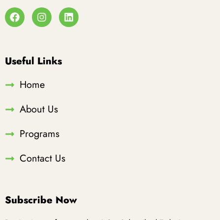
Useful Links
Home
About Us
Programs
Contact Us
Subscribe Now