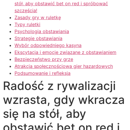
stół, aby obstawić bet on red i spróbować
szczęścia!
Zasady gry w ruletkę
Typy ruletki
Psychologia obstawiania
Strategie obstawiania
Wybór odpowiedniego kasyna
Ekscytacja i emocje związane z obstawianiem
Bezpieczeństwo przy grze
Atrakcja społecznościowa gier hazardowych
Podsumowanie i refleksja
Radość z rywalizacji
wzrasta, gdy wkracza
się na stół, aby
obstawić bet on red i