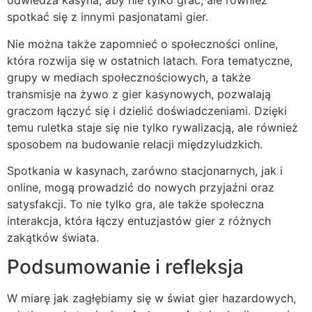
odwiedza kasyna, aby nie tylko grać, ale również
spotkać się z innymi pasjonatami gier.
Nie można także zapomnieć o społeczności online,
która rozwija się w ostatnich latach. Fora tematyczne,
grupy w mediach społecznościowych, a także
transmisje na żywo z gier kasynowych, pozwalają
graczom łączyć się i dzielić doświadczeniami. Dzięki
temu ruletka staje się nie tylko rywalizacją, ale również
sposobem na budowanie relacji międzyludzkich.
Spotkania w kasynach, zarówno stacjonarnych, jak i
online, mogą prowadzić do nowych przyjaźni oraz
satysfakcji. To nie tylko gra, ale także społeczna
interakcja, która łączy entuzjastów gier z różnych
zakątków świata.
Podsumowanie i refleksja
W miarę jak zagłębiamy się w świat gier hazardowych,