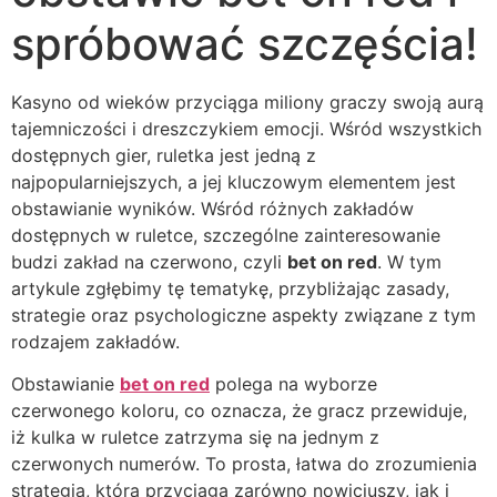
spróbować szczęścia!
Kasyno od wieków przyciąga miliony graczy swoją aurą
tajemniczości i dreszczykiem emocji. Wśród wszystkich
dostępnych gier, ruletka jest jedną z
najpopularniejszych, a jej kluczowym elementem jest
obstawianie wyników. Wśród różnych zakładów
dostępnych w ruletce, szczególne zainteresowanie
budzi zakład na czerwono, czyli
bet on red
. W tym
artykule zgłębimy tę tematykę, przybliżając zasady,
strategie oraz psychologiczne aspekty związane z tym
rodzajem zakładów.
Obstawianie
bet on red
polega na wyborze
czerwonego koloru, co oznacza, że gracz przewiduje,
iż kulka w ruletce zatrzyma się na jednym z
czerwonych numerów. To prosta, łatwa do zrozumienia
strategia, która przyciąga zarówno nowicjuszy, jak i