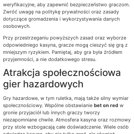
weryfikacyjne, aby zapewnić bezpieczeństwo graczom.
Zwróć uwagę na politykę prywatności oraz zasady
dotyczące gromadzenia i wykorzystywania danych
osobowych.
Przy przestrzeganiu powyższych zasad oraz wyborze
odpowiedniego kasyna, gracze mogą cieszyć się grą z
mniejszym ryzykiem. Pamiętaj, aby gra była źródłem
przyjemności, a nie dodatkowego stresu.
Atrakcja społecznościowa
gier hazardowych
Gry hazardowe, w tym ruletka, mają także silny wymiar
społecznościowy. Wspólne obstawianie
bet on red
w
gronie przyjaciół lub innych graczy tworzy
niezapomniane chwile. Atmosfera kasyna oraz rozmowy
przy stole wzbogacają całe doświadczenie. Wiele osób