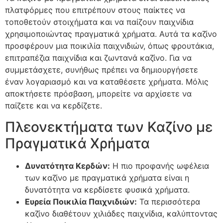
πλατφόρμες που επιτρέπουν στους παίκτες να
τοποθετούν στοιχήματα και να παίζουν παιχνίδια
χρησιμοποιώντας πραγματικά χρήματα. Αυτά τα καζίνο
προσφέρουν μια ποικιλία παιχνιδιών, όπως φρουτάκια,
επιτραπέζια παιχνίδια και ζωντανά καζίνο. Για να
συμμετάσχετε, συνήθως πρέπει να δημιουργήσετε
έναν λογαριασμό και να καταθέσετε χρήματα. Μόλις
αποκτήσετε πρόσβαση, μπορείτε να αρχίσετε να
παίζετε και να κερδίζετε.
Πλεονεκτήματα των Καζίνο με
Πραγματικά Χρήματα
Δυνατότητα Κερδών:
Η πιο προφανής ωφέλεια
των καζίνο με πραγματικά χρήματα είναι η
δυνατότητα να κερδίσετε φυσικά χρήματα.
Ευρεία Ποικιλία Παιχνιδιών:
Τα περισσότερα
καζίνο διαθέτουν χιλιάδες παιχνίδια, καλύπτοντας