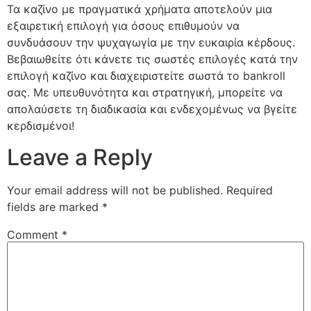
Τα καζίνο με πραγματικά χρήματα αποτελούν μια
εξαιρετική επιλογή για όσους επιθυμούν να
συνδυάσουν την ψυχαγωγία με την ευκαιρία κέρδους.
Βεβαιωθείτε ότι κάνετε τις σωστές επιλογές κατά την
επιλογή καζίνο και διαχειριστείτε σωστά το bankroll
σας. Με υπευθυνότητα και στρατηγική, μπορείτε να
απολαύσετε τη διαδικασία και ενδεχομένως να βγείτε
κερδισμένοι!
Leave a Reply
Your email address will not be published.
Required
fields are marked
*
Comment
*