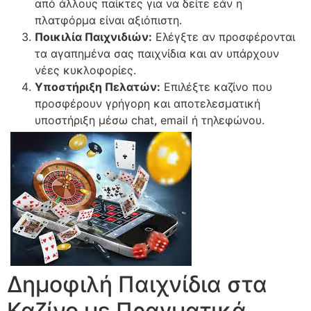
από άλλους παίκτες για να δείτε εάν η
πλατφόρμα είναι αξιόπιστη.
Ποικιλία Παιχνιδιών:
Ελέγξτε αν προσφέρονται
τα αγαπημένα σας παιχνίδια και αν υπάρχουν
νέες κυκλοφορίες.
Υποστήριξη Πελατών:
Επιλέξτε καζίνο που
προσφέρουν γρήγορη και αποτελεσματική
υποστήριξη μέσω chat, email ή τηλεφώνου.
Δημοφιλή Παιχνίδια στα
Καζίνο με Πραγματικά