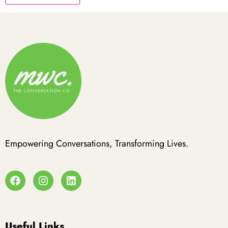
Empowering Conversations, Transforming Lives.
Useful Links