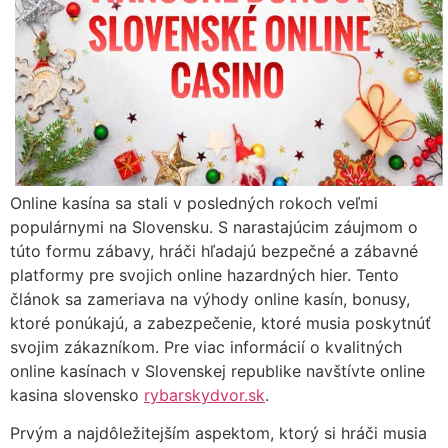
Online kasína sa stali v posledných rokoch veľmi
populárnymi na Slovensku. S narastajúcim záujmom o
túto formu zábavy, hráči hľadajú bezpečné a zábavné
platformy pre svojich online hazardných hier. Tento
článok sa zameriava na výhody online kasín, bonusy,
ktoré ponúkajú, a zabezpečenie, ktoré musia poskytnúť
svojim zákazníkom. Pre viac informácií o kvalitných
online kasínach v Slovenskej republike navštívte online
kasina slovensko
rybarskydvor.sk
.
Prvým a najdôležitejším aspektom, ktorý si hráči musia