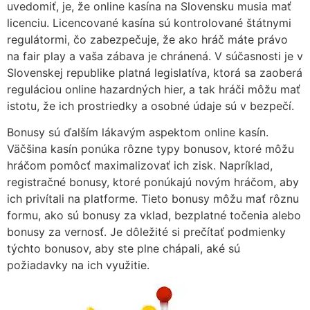
uvedomiť, je, že online kasína na Slovensku musia mať
licenciu. Licencované kasína sú kontrolované štátnymi
regulátormi, čo zabezpečuje, že ako hráč máte právo
na fair play a vaša zábava je chránená. V súčasnosti je v
Slovenskej republike platná legislatíva, ktorá sa zaoberá
reguláciou online hazardných hier, a tak hráči môžu mať
istotu, že ich prostriedky a osobné údaje sú v bezpečí.
Bonusy sú ďalším lákavým aspektom online kasín.
Väčšina kasín ponúka rôzne typy bonusov, ktoré môžu
hráčom pomôcť maximalizovať ich zisk. Napríklad,
registračné bonusy, ktoré ponúkajú novým hráčom, aby
ich privítali na platforme. Tieto bonusy môžu mať rôznu
formu, ako sú bonusy za vklad, bezplatné točenia alebo
bonusy za vernosť. Je dôležité si prečítať podmienky
týchto bonusov, aby ste plne chápali, aké sú
požiadavky na ich využitie.