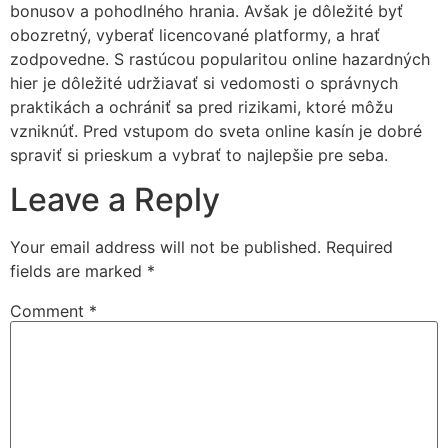
bonusov a pohodlného hrania. Avšak je dôležité byť
obozretný, vyberať licencované platformy, a hrať
zodpovedne. S rastúcou popularitou online hazardných
hier je dôležité udržiavať si vedomosti o správnych
praktikách a ochrániť sa pred rizikami, ktoré môžu
vzniknúť. Pred vstupom do sveta online kasín je dobré
spraviť si prieskum a vybrať to najlepšie pre seba.
Leave a Reply
Your email address will not be published.
Required
fields are marked
*
Comment
*