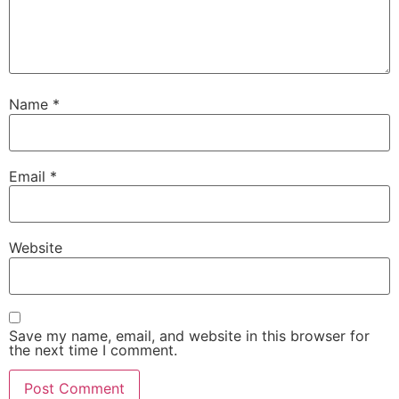
Name
*
Email
*
Website
Save my name, email, and website in this browser for
the next time I comment.