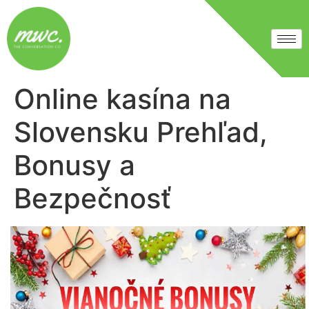
Online kasína na
Slovensku Prehľad,
Bonusy a
Bezpečnosť