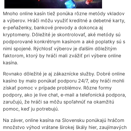
Mnoho online kasín tiež ponúka rôzne metódy vkladov
a výberov. Hráči môžu využiť kreditné a debetné karty,
e-peňaženky, bankové prevody a dokonca aj
kryptomeny. Dôležité je skontrolovať, aké metódy sú
podporované konkrétnym kasínom a aké poplatky sú s
nimi spojené. Rýchlosť výberov je ďalším dôležitým
faktorom, ktorý by hráči mali zvážiť pri výbere online
kasína.
Rovnako dôležité je aj zákaznícke služby. Dobré online
kasíno by malo ponúkať podporu 24/7, aby hráči mohli
získať pomoc v prípade problémov. Rôzne formy
podpory, ako je live chat, e-mail a telefonická podpora,
zaručujú, že hráči sa môžu spoľahnúť na okamžitú
pomoc, keď ju potrebujú.
Na záver, online kasína na Slovensku ponúkajú hráčom
množstvo výhod vrátane širokej škály hier, zaujímavých