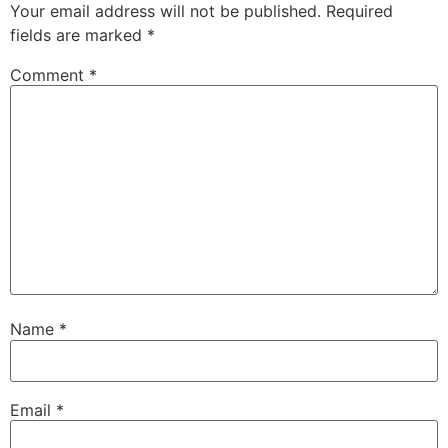
Your email address will not be published.
Required
fields are marked
*
Comment
*
Name
*
Email
*