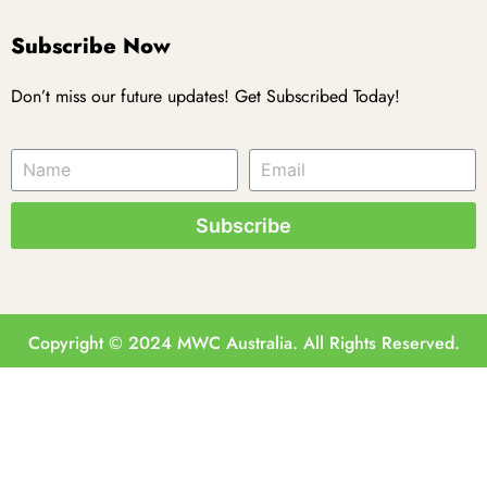
Subscribe Now
Don’t miss our future updates! Get Subscribed Today!
Subscribe
Copyright © 2024 MWC Australia. All Rights Reserved.