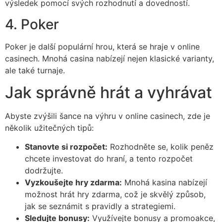
výsledek pomocí svých rozhodnutí a dovedností.
4. Poker
Poker je další populární hrou, která se hraje v online
casinech. Mnohá casina nabízejí nejen klasické varianty,
ale také turnaje.
Jak správně hrát a vyhrávat
Abyste zvýšili šance na výhru v online casinech, zde je
několik užitečných tipů:
Stanovte si rozpočet:
Rozhodněte se, kolik peněz
chcete investovat do hraní, a tento rozpočet
dodržujte.
Vyzkoušejte hry zdarma:
Mnohá kasina nabízejí
možnost hrát hry zdarma, což je skvělý způsob,
jak se seznámit s pravidly a strategiemi.
Sledujte bonusy:
Využívejte bonusy a promoakce,