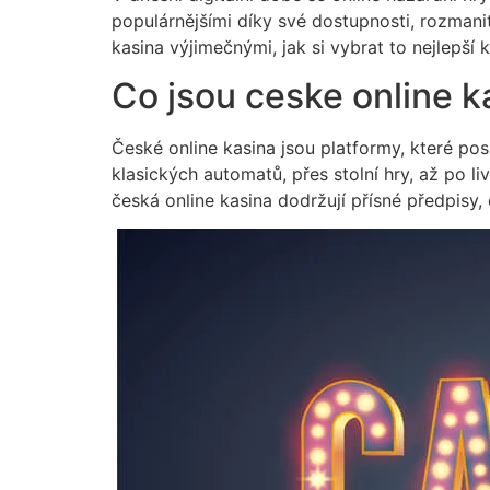
populárnějšími díky své dostupnosti, rozmani
kasina výjimečnými, jak si vybrat to nejlepš
Co jsou ceske online k
České online kasina jsou platformy, které pos
klasických automatů, přes stolní hry, až po 
česká online kasina dodržují přísné předpisy,