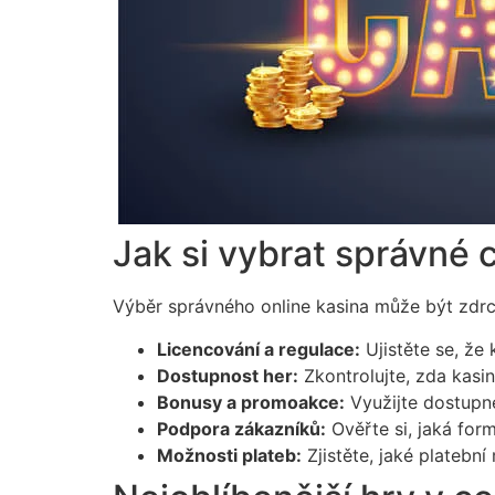
Jak si vybrat správné 
Výběr správného online kasina může být zdrcuj
Licencování a regulace:
Ujistěte se, že 
Dostupnost her:
Zkontrolujte, zda kasin
Bonusy a promoakce:
Využijte dostupné
Podpora zákazníků:
Ověřte si, jaká for
Možnosti plateb:
Zjistěte, jaké platebn