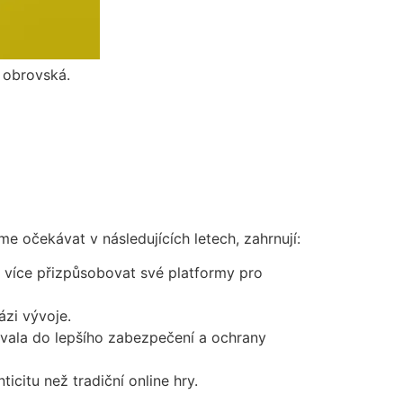
 obrovská.
e očekávat v následujících letech, zahrnují:
 více přizpůsobovat své platformy pro
ázi vývoje.
ovala do lepšího zabezpečení a ochrany
icitu než tradiční online hry.