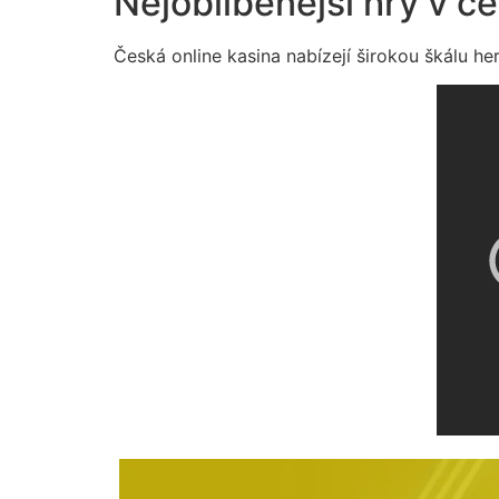
Nejoblíbenější hry v c
Česká online kasina nabízejí širokou škálu her,