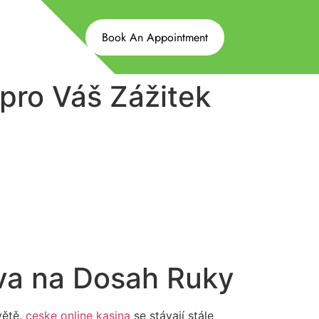
Book An Appointment
 pro Váš Zážitek
ava na Dosah Ruky
větě.
ceske online kasina
se stávají stále