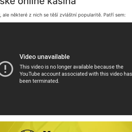
eske online kasina
 ale některé z nich se těší zvláštní popularitě. Patří sem: