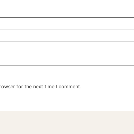
rowser for the next time I comment.