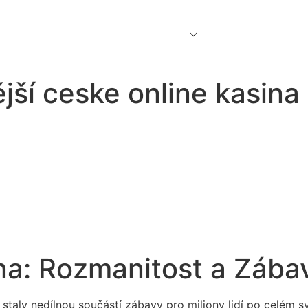
Home
About Us
Services
Contact Us
jší ceske online kasina
ina: Rozmanitost a Záb
y staly nedílnou součástí zábavy pro miliony lidí po celém s