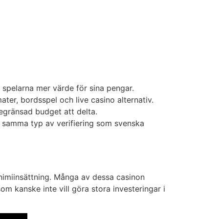
spelarna mer värde för sina pengar.
ater, bordsspel och live casino alternativ.
egränsad budget att delta.
er samma typ av verifiering som svenska
inimiinsättning. Många av dessa casinon
om kanske inte vill göra stora investeringar i