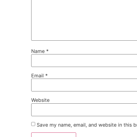
Name
*
Email
*
Website
Save my name, email, and website in this b