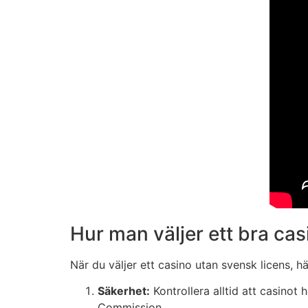
Hur man väljer ett bra cas
När du väljer ett casino utan svensk licens, h
Säkerhet:
Kontrollera alltid att casinot
Commission.