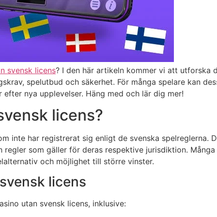
an svensk licens
? I den här artikeln kommer vi att utforska 
ingskrav, spelutbud och säkerhet. För många spelare kan dess
ar efter nya upplevelser. Häng med och lär dig mer!
 svensk licens?
m inte har registrerat sig enligt de svenska spelreglerna. D
och regler som gäller för deras respektive jurisdiktion. Mång
lternativ och möjlighet till större vinster.
svensk licens
asino utan svensk licens, inklusive: