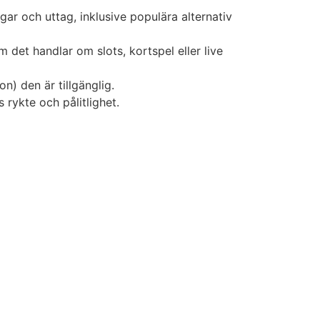
gar och uttag, inklusive populära alternativ
 det handlar om slots, kortspel eller live
n) den är tillgänglig.
 rykte och pålitlighet.