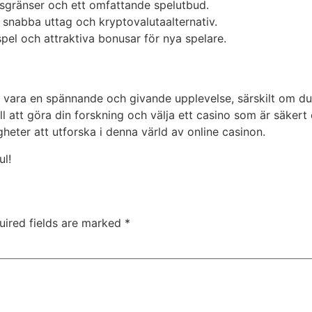
sgränser och ett omfattande spelutbud.
 snabba uttag och kryptovalutaalternativ.
pel och attraktiva bonusar för nya spelare.
 vara en spännande och givande upplevelse, särskilt om du l
l att göra din forskning och välja ett casino som är säkert 
gheter att utforska i denna värld av online casinon.
ul!
uired fields are marked
*