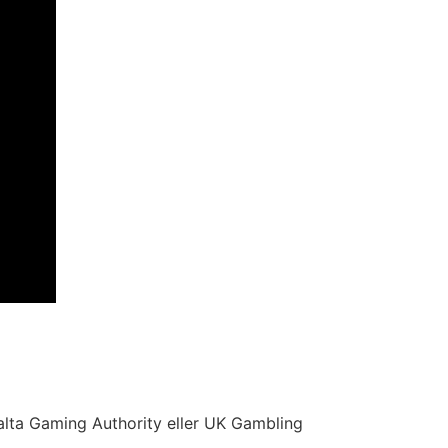
Malta Gaming Authority eller UK Gambling