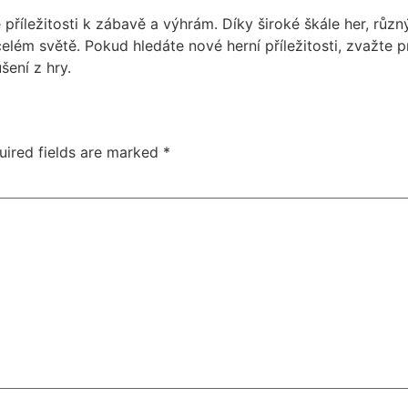
 příležitosti k zábavě a výhrám. Díky široké škále her, r
 celém světě. Pokud hledáte nové herní příležitosti, zvažt
šení z hry.
uired fields are marked
*