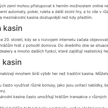
ůzných zemí mohou přistupovat k herním možnostem online 
herní automaty, poker, ruleta a další stolní hry, a to vše v
a mezinárodní kasina dostupnější než kdy předtím.
 kasin
 20. století, kdy se s rozvojem internetu začala objevovat 
hráčům hrát z pohodlí domova. Do dnešního dne se situace 
dealery a mnoho dalších funkcí, které zajišťují realistický he
 kasin
abízejí mnohem širší výběr her než tradiční kasina. Můžete
často využívat různé bonusy, jako jsou uvítací nabídky, 
ru.
árodní kasina často umožňují hráčům transakce v různých 