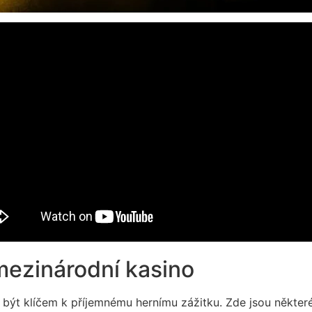
mezinárodní kasino
t klíčem k příjemnému hernímu zážitku. Zde jsou některé f