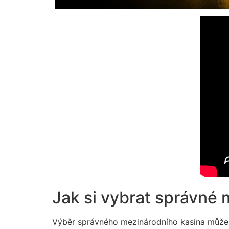
Jak si vybrat správné 
Výběr správného mezinárodního kasina může bý