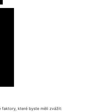
aktory, které byste měli zvážit: