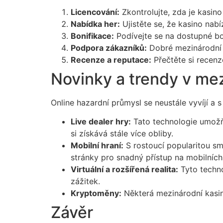
Licencování:
Zkontrolujte, zda je kasin
Nabídka her:
Ujistěte se, že kasino nabí
Bonifikace:
Podívejte se na dostupné bo
Podpora zákazníků:
Dobré mezinárodní k
Recenze a reputace:
Přečtěte si recenz
Novinky a trendy v me
Online hazardní průmysl se neustále vyvíjí a s
Live dealer hry:
Tato technologie umožňuj
si získává stále více obliby.
Mobilní hraní:
S rostoucí popularitou sm
stránky pro snadný přístup na mobilních
Virtuální a rozšířená realita:
Tyto techno
zážitek.
Kryptoměny:
Některá mezinárodní kasin
Závěr