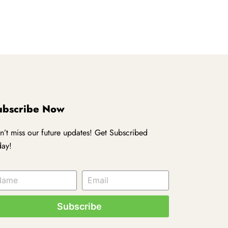
ubscribe Now
n’t miss our future updates! Get Subscribed
day!
Subscribe