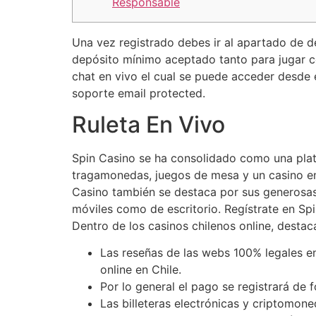
Responsable
Una vez registrado debes ir al apartado de d
depósito mínimo aceptado tanto para jugar co
chat en vivo el cual se puede acceder desde 
soporte email protected.
Ruleta En Vivo
Spin Casino se ha consolidado como una plat
tragamonedas, juegos de mesa y un casino en 
Casino también se destaca por sus generosas 
móviles como de escritorio. Regístrate en Spi
Dentro de los casinos chilenos online, desta
Las reseñas de las webs 100% legales en 
online en Chile.
Por lo general el pago se registrará de
Las billeteras electrónicas y criptomon