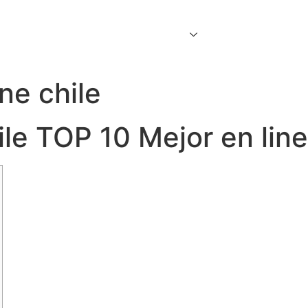
Home
About Us
Services
Contact Us
ne chile
ile TOP 10 Mejor en lin