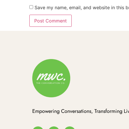
Save my name, email, and website in this b
Empowering Conversations, Transforming Liv