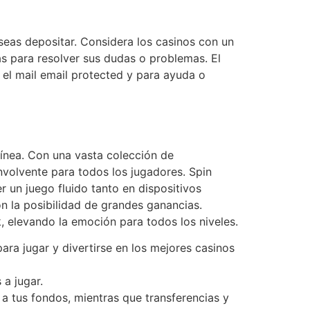
seas depositar. Considera los casinos con un
as para resolver sus dudas o problemas. El
 el mail email protected y para ayuda o
ínea. Con una vasta colección de
nvolvente para todos los jugadores. Spin
 un juego fluido tanto en dispositivos
on la posibilidad de grandes ganancias.
, elevando la emoción para todos los niveles.
ara jugar y divertirse en los mejores casinos
 a jugar.
a tus fondos, mientras que transferencias y