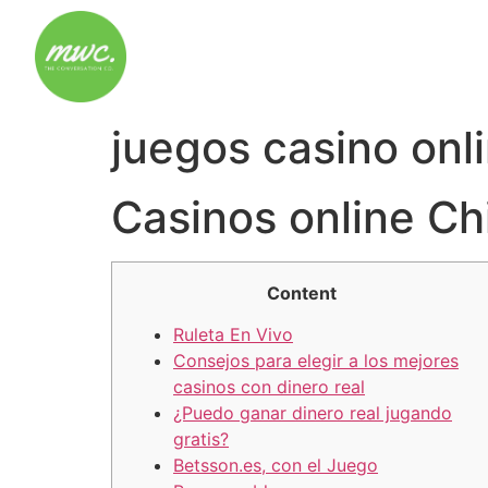
juegos casino onli
Casinos online Ch
Content
Ruleta En Vivo
Consejos para elegir a los mejores
casinos con dinero real
¿Puedo ganar dinero real jugando
gratis?
Betsson.es, con el Juego