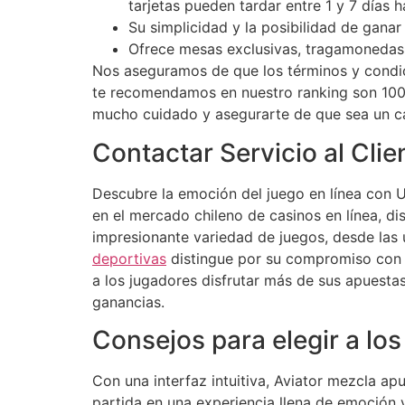
tarjetas pueden tardar entre 1 y 7 días h
Su simplicidad y la posibilidad de ganar
Ofrece mesas exclusivas, tragamonedas 
Nos aseguramos de que los términos y condic
te recomendamos en nuestro ranking son 100% 
mucho cuidado y asegurarte de que sea un cas
Contactar Servicio al Clie
Descubre la emoción del juego en línea con U
en el mercado chileno de casinos en línea, d
impresionante variedad de juegos, desde las
deportivas
distingue por su compromiso con l
a los jugadores disfrutar más de sus apuesta
ganancias.
Consejos para elegir a los
Con una interfaz intuitiva, Aviator mezcla a
partida en una experiencia llena de emoción 