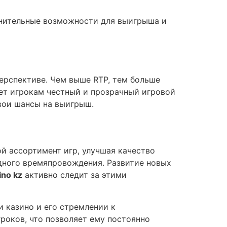
олнительные возможности для выигрыша и
 перспективе. Чем выше RTP, тем больше
ет игрокам честный и прозрачный игровой
вои шансы на выигрыш.
й ассортимент игр, улучшая качество
дного времяпровождения. Развитие новых
ino kz
активно следит за этими
и казино и его стремлении к
роков, что позволяет ему постоянно