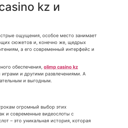
asino kz и
острые ощущения, особое место занимает
ающих сюжетов и, конечно же, щедрых
тениям, а его современный интерфейс и
ного обеспечения,
olimp casino kz
 играми и другими развлечениями. А
кательным и выгодным.
грокам огромный выбор этих
так и современные видеослоты с
от – это уникальная история, которая