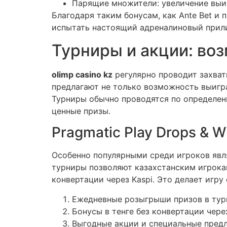
Парящие множители: увеличение выи
Благодаря таким бонусам, как Ante Bet и
испытать настоящий адреналиновый прил
Турниры и акции: во
olimp casino kz
регулярно проводит захват
предлагают не только возможность выигра
Турниры обычно проводятся по определен
ценные призы.
Pragmatic Play Drops & W
Особенно популярными среди игроков явля
турниры позволяют казахстанским игрокам
конвертации через Kaspi. Это делает игру
Ежедневные розыгрыши призов в турн
Бонусы в тенге без конвертации через
Выгодные акции и специальные предл