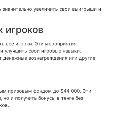
ь значительно увеличить свои выигрыши и
х игроков
ть все игроки. Эти мероприятия
и улучшить свои игровые навыки.
т денежные вознаграждения или другие
ным призовым фондом до $44 000. Эти
 но и получить бонусы в тенге без
ков.