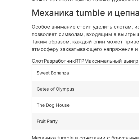
Механика tumble и цепн
Особое внимание стоит уделить слотам, и
позволяет символам, входящим в выигрышн
Таким образом, каждый спин может приве
атмосферу захватывающего напряжения и 
СлотРазработчикRTPМаксимальный выиг
Sweet Bonanza
Gates of Olympus
The Dog House
Fruit Party
Механика tumble в сочетании с бонусными