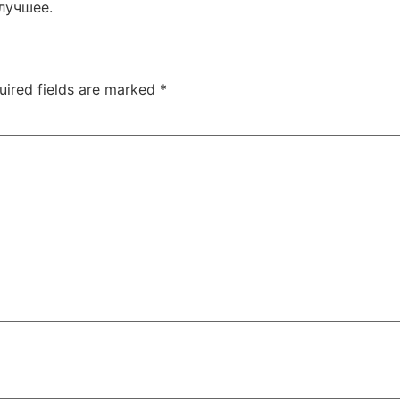
лучшее.
uired fields are marked
*