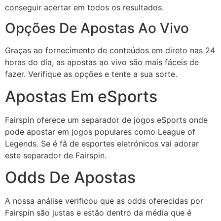
conseguir acertar em todos os resultados.
Opções De Apostas Ao Vivo
Graças ao fornecimento de conteúdos em direto nas 24
horas do dia, as apostas ao vivo são mais fáceis de
fazer. Verifique as opções e tente a sua sorte.
Apostas Em eSports
Fairspin oferece um separador de jogos eSports onde
pode apostar em jogos populares como League of
Legends. Se é fã de esportes eletrónicos vai adorar
este separador de Fairspin.
Odds De Apostas
A nossa análise verificou que as odds oferecidas por
Fairspin são justas e estão dentro da média que é