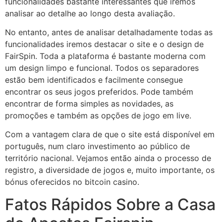
funcionalidades bastante interessantes que iremos
analisar ao detalhe ao longo desta avaliação.
No entanto, antes de analisar detalhadamente todas as
funcionalidades iremos destacar o site e o design de
FairSpin. Toda a plataforma é bastante moderna com
um design limpo e funcional. Todos os separadores
estão bem identificados e facilmente consegue
encontrar os seus jogos preferidos. Pode também
encontrar de forma simples as novidades, as
promoções e também as opções de jogo em live.
Com a vantagem clara de que o site está disponível em
português, num claro investimento ao público de
território nacional. Vejamos então ainda o processo de
registro, a diversidade de jogos e, muito importante, os
bónus oferecidos no bitcoin casino.
Fatos Rápidos Sobre a Casa