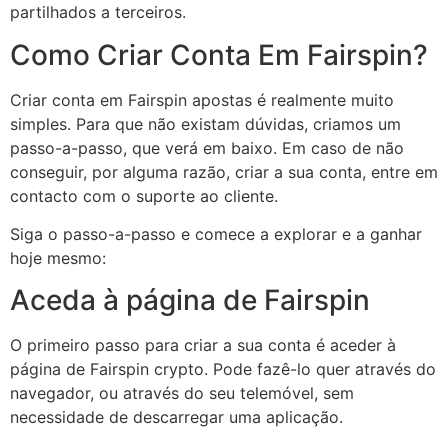
partilhados a terceiros.
Como Criar Conta Em Fairspin?
Criar conta em Fairspin apostas é realmente muito
simples. Para que não existam dúvidas, criamos um
passo-a-passo, que verá em baixo. Em caso de não
conseguir, por alguma razão, criar a sua conta, entre em
contacto com o suporte ao cliente.
Siga o passo-a-passo e comece a explorar e a ganhar
hoje mesmo:
Aceda à página de Fairspin
O primeiro passo para criar a sua conta é aceder à
página de Fairspin crypto. Pode fazê-lo quer através do
navegador, ou através do seu telemóvel, sem
necessidade de descarregar uma aplicação.