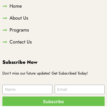
Home
About Us
Programs
Contact Us
Subscribe Now
Don’t miss our future updates! Get Subscribed Today!
Subscribe