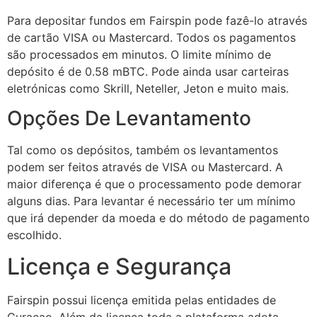
Para depositar fundos em Fairspin pode fazê-lo através
de cartão VISA ou Mastercard. Todos os pagamentos
são processados em minutos. O limite mínimo de
depósito é de 0.58 mBTC. Pode ainda usar carteiras
eletrónicas como Skrill, Neteller, Jeton e muito mais.
Opções De Levantamento
Tal como os depósitos, também os levantamentos
podem ser feitos através de VISA ou Mastercard. A
maior diferença é que o processamento pode demorar
alguns dias. Para levantar é necessário ter um mínimo
que irá depender da moeda e do método de pagamento
escolhido.
Licença e Segurança
Fairspin possui licença emitida pelas entidades de