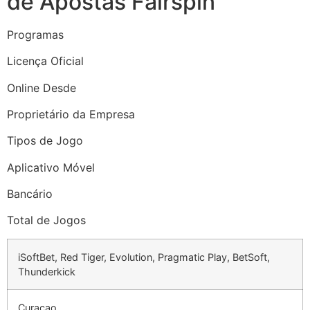
de Apostas Fairspin
Programas
Licença Oficial
Online Desde
Proprietário da Empresa
Tipos de Jogo
Aplicativo Móvel
Bancário
Total de Jogos
iSoftBet, Red Tiger, Evolution, Pragmatic Play, BetSoft,
Thunderkick
Curacao