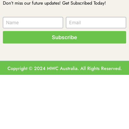
Don’t miss our future updates! Get Subscribed Today!
Subscribe
Copyright © 2024 MWC Australia. All Rights Reserved.