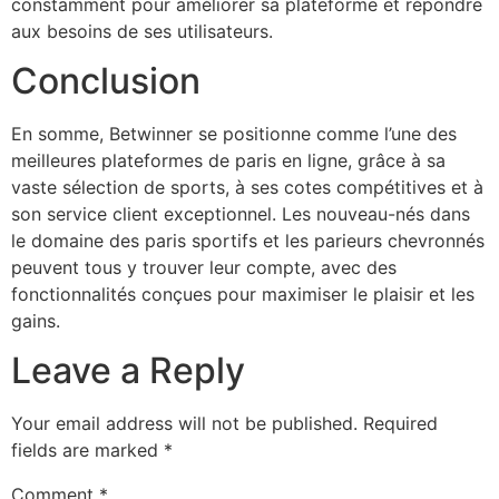
constamment pour améliorer sa plateforme et répondre
aux besoins de ses utilisateurs.
Conclusion
En somme, Betwinner se positionne comme l’une des
meilleures plateformes de paris en ligne, grâce à sa
vaste sélection de sports, à ses cotes compétitives et à
son service client exceptionnel. Les nouveau-nés dans
le domaine des paris sportifs et les parieurs chevronnés
peuvent tous y trouver leur compte, avec des
fonctionnalités conçues pour maximiser le plaisir et les
gains.
Leave a Reply
Your email address will not be published.
Required
fields are marked
*
Comment
*