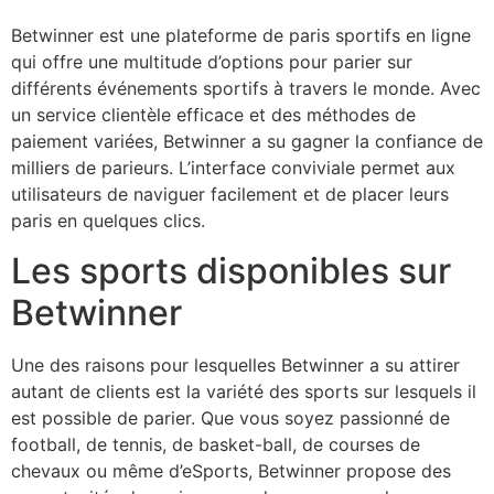
Betwinner est une plateforme de paris sportifs en ligne
qui offre une multitude d’options pour parier sur
différents événements sportifs à travers le monde. Avec
un service clientèle efficace et des méthodes de
paiement variées, Betwinner a su gagner la confiance de
milliers de parieurs. L’interface conviviale permet aux
utilisateurs de naviguer facilement et de placer leurs
paris en quelques clics.
Les sports disponibles sur
Betwinner
Une des raisons pour lesquelles Betwinner a su attirer
autant de clients est la variété des sports sur lesquels il
est possible de parier. Que vous soyez passionné de
football, de tennis, de basket-ball, de courses de
chevaux ou même d’eSports, Betwinner propose des