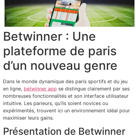
Betwinner : Une
plateforme de paris
d’un nouveau genre
Dans le monde dynamique des paris sportifs et du jeu
en ligne,
betwinner app
se distingue clairement par ses
nombreuses fonctionnalités et son interface utilisateur
intuitive. Les parieurs, qu’ils soient novices ou
expérimentés, trouvent ici un environnement idéal pour
maximiser leurs gains.
Présentation de Betwinner