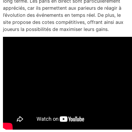
long terme. Les paris en direct sont particulièrement
appréciés, car ils permettent aux parieurs de réagir à
l’évolution des événements en temps réel. De plus, le
site propose des cotes compétitives, offrant ainsi aux
joueurs la possibilités de maximiser leurs gains.