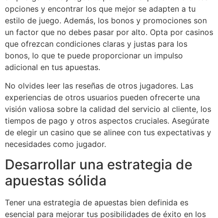
opciones y encontrar los que mejor se adapten a tu
estilo de juego. Además, los bonos y promociones son
un factor que no debes pasar por alto. Opta por casinos
que ofrezcan condiciones claras y justas para los
bonos, lo que te puede proporcionar un impulso
adicional en tus apuestas.
No olvides leer las reseñas de otros jugadores. Las
experiencias de otros usuarios pueden ofrecerte una
visión valiosa sobre la calidad del servicio al cliente, los
tiempos de pago y otros aspectos cruciales. Asegúrate
de elegir un casino que se alinee con tus expectativas y
necesidades como jugador.
Desarrollar una estrategia de
apuestas sólida
Tener una estrategia de apuestas bien definida es
esencial para mejorar tus posibilidades de éxito en los