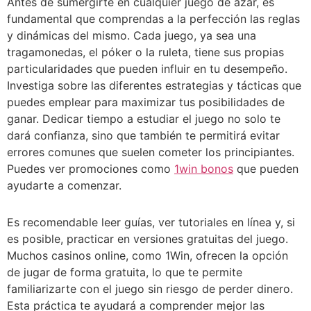
Antes de sumergirte en cualquier juego de azar, es
fundamental que comprendas a la perfección las reglas
y dinámicas del mismo. Cada juego, ya sea una
tragamonedas, el póker o la ruleta, tiene sus propias
particularidades que pueden influir en tu desempeño.
Investiga sobre las diferentes estrategias y tácticas que
puedes emplear para maximizar tus posibilidades de
ganar. Dedicar tiempo a estudiar el juego no solo te
dará confianza, sino que también te permitirá evitar
errores comunes que suelen cometer los principiantes.
Puedes ver promociones como
1win bonos
que pueden
ayudarte a comenzar.
Es recomendable leer guías, ver tutoriales en línea y, si
es posible, practicar en versiones gratuitas del juego.
Muchos casinos online, como 1Win, ofrecen la opción
de jugar de forma gratuita, lo que te permite
familiarizarte con el juego sin riesgo de perder dinero.
Esta práctica te ayudará a comprender mejor las