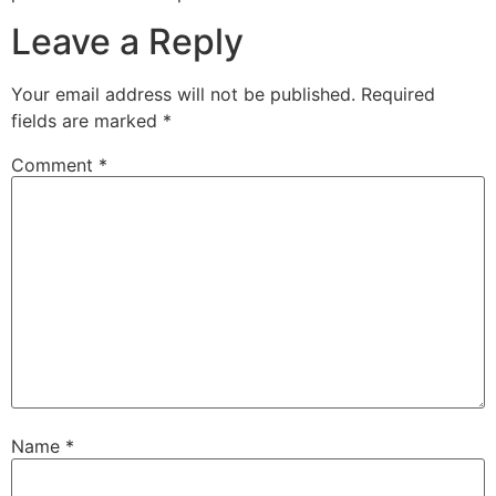
Leave a Reply
Your email address will not be published.
Required
fields are marked
*
Comment
*
Name
*