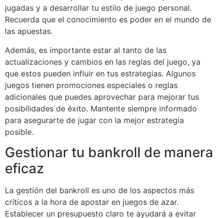
jugadas y a desarrollar tu estilo de juego personal.
Recuerda que el conocimiento es poder en el mundo de
las apuestas.
Además, es importante estar al tanto de las
actualizaciones y cambios en las reglas del juego, ya
que estos pueden influir en tus estrategias. Algunos
juegos tienen promociones especiales o reglas
adicionales que puedes aprovechar para mejorar tus
posibilidades de éxito. Mantente siempre informado
para asegurarte de jugar con la mejor estrategia
posible.
Gestionar tu bankroll de manera
eficaz
La gestión del bankroll es uno de los aspectos más
críticos a la hora de apostar en juegos de azar.
Establecer un presupuesto claro te ayudará a evitar