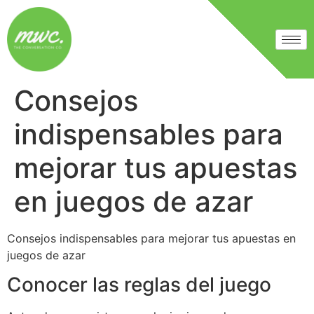
Consejos
indispensables para
mejorar tus apuestas
en juegos de azar
Consejos indispensables para mejorar tus apuestas en
juegos de azar
Conocer las reglas del juego