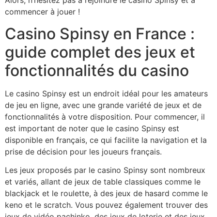
Alors, n’hésitez pas à rejoindre le casino Spinsy et à
commencer à jouer !
Casino Spinsy en France :
guide complet des jeux et
fonctionnalités du casino
Le casino Spinsy est un endroit idéal pour les amateurs
de jeu en ligne, avec une grande variété de jeux et de
fonctionnalités à votre disposition. Pour commencer, il
est important de noter que le casino Spinsy est
disponible en français, ce qui facilite la navigation et la
prise de décision pour les joueurs français.
Les jeux proposés par le casino Spinsy sont nombreux
et variés, allant de jeux de table classiques comme le
blackjack et le roulette, à des jeux de hasard comme le
keno et le scratch. Vous pouvez également trouver des
jeux de vidéo pachinko, des jeux de loterie et des jeux