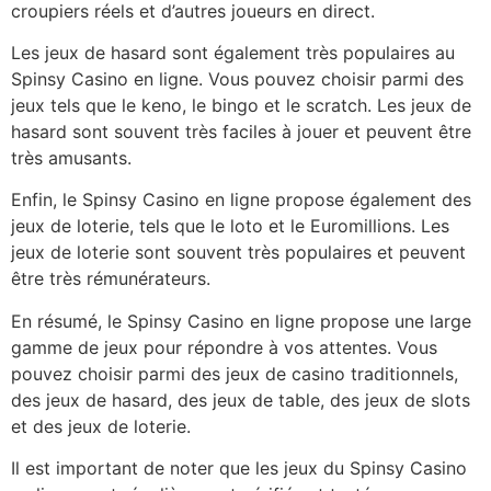
croupiers réels et d’autres joueurs en direct.
Les jeux de hasard sont également très populaires au
Spinsy Casino en ligne. Vous pouvez choisir parmi des
jeux tels que le keno, le bingo et le scratch. Les jeux de
hasard sont souvent très faciles à jouer et peuvent être
très amusants.
Enfin, le Spinsy Casino en ligne propose également des
jeux de loterie, tels que le loto et le Euromillions. Les
jeux de loterie sont souvent très populaires et peuvent
être très rémunérateurs.
En résumé, le Spinsy Casino en ligne propose une large
gamme de jeux pour répondre à vos attentes. Vous
pouvez choisir parmi des jeux de casino traditionnels,
des jeux de hasard, des jeux de table, des jeux de slots
et des jeux de loterie.
Il est important de noter que les jeux du Spinsy Casino