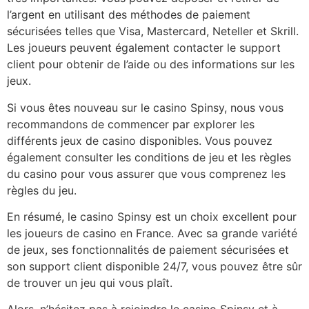
l’argent en utilisant des méthodes de paiement
sécurisées telles que Visa, Mastercard, Neteller et Skrill.
Les joueurs peuvent également contacter le support
client pour obtenir de l’aide ou des informations sur les
jeux.
Si vous êtes nouveau sur le casino Spinsy, nous vous
recommandons de commencer par explorer les
différents jeux de casino disponibles. Vous pouvez
également consulter les conditions de jeu et les règles
du casino pour vous assurer que vous comprenez les
règles du jeu.
En résumé, le casino Spinsy est un choix excellent pour
les joueurs de casino en France. Avec sa grande variété
de jeux, ses fonctionnalités de paiement sécurisées et
son support client disponible 24/7, vous pouvez être sûr
de trouver un jeu qui vous plaît.