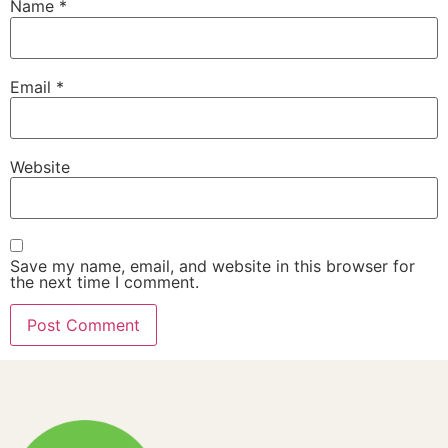
Name
*
Email
*
Website
Save my name, email, and website in this browser for
the next time I comment.