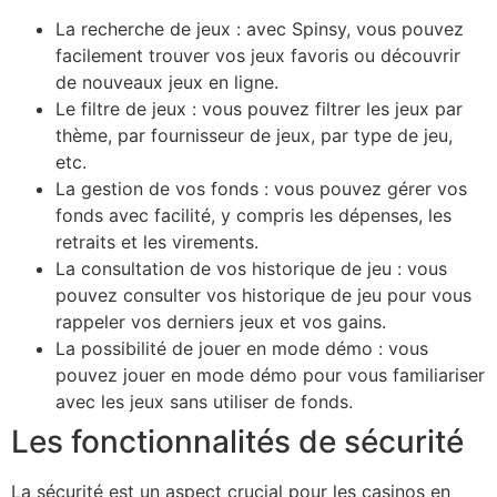
La recherche de jeux : avec Spinsy, vous pouvez
facilement trouver vos jeux favoris ou découvrir
de nouveaux jeux en ligne.
Le filtre de jeux : vous pouvez filtrer les jeux par
thème, par fournisseur de jeux, par type de jeu,
etc.
La gestion de vos fonds : vous pouvez gérer vos
fonds avec facilité, y compris les dépenses, les
retraits et les virements.
La consultation de vos historique de jeu : vous
pouvez consulter vos historique de jeu pour vous
rappeler vos derniers jeux et vos gains.
La possibilité de jouer en mode démo : vous
pouvez jouer en mode démo pour vous familiariser
avec les jeux sans utiliser de fonds.
Les fonctionnalités de sécurité
La sécurité est un aspect crucial pour les casinos en