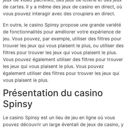
de cartes. Il y a même des jeux de casino en direct, où
vous pouvez interagir avec des croupiers en direct.
En outre, le casino Spinsy propose une grande variété
de fonctionnalités pour améliorer votre expérience de
jeu. Vous pouvez, par exemple, utiliser des filtres pour
trouver les jeux qui vous plaisent le plus, ou utiliser des
filtres pour trouver les jeux qui vous plaisent le plus.
Vous pouvez également utiliser des filtres pour trouver
les jeux qui vous plaisent le plus. Vous pouvez
également utiliser des filtres pour trouver les jeux qui
vous plaisent le plus.
Présentation du casino
Spinsy
Le casino Spinsy est un lieu de jeu en ligne où vous
pouvez découvrir un large éventail de jeux de casino, y