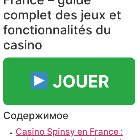
complet des jeux et
fonctionnalités du
casino
JOUER
Содержимое
Casino Spinsy en France :