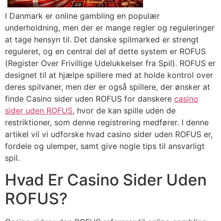
I Danmark er online gambling en populær
underholdning, men der er mange regler og reguleringer
at tage hensyn til. Det danske spilmarked er strengt
reguleret, og en central del af dette system er ROFUS
(Register Over Frivillige Udelukkelser fra Spil). ROFUS er
designet til at hjælpe spillere med at holde kontrol over
deres spilvaner, men der er også spillere, der ønsker at
finde Casino sider uden ROFUS for danskere
casino
sider uden ROFUS
, hvor de kan spille uden de
restriktioner, som denne registrering medfører. I denne
artikel vil vi udforske hvad casino sider uden ROFUS er,
fordele og ulemper, samt give nogle tips til ansvarligt
spil.
Hvad Er Casino Sider Uden
ROFUS?