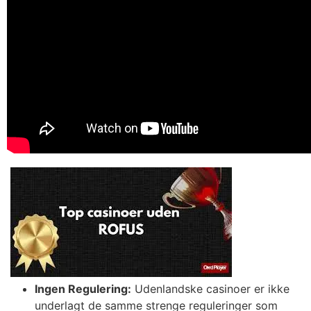
Ingen Regulering:
Udenlandske casinoer er ikke
underlagt de samme strenge reguleringer som