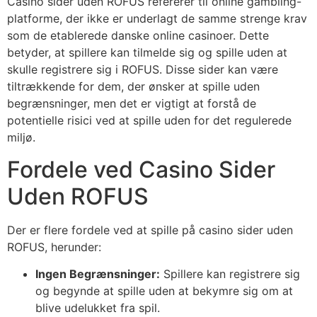
Casino sider uden ROFUS refererer til online gambling-
platforme, der ikke er underlagt de samme strenge krav
som de etablerede danske online casinoer. Dette
betyder, at spillere kan tilmelde sig og spille uden at
skulle registrere sig i ROFUS. Disse sider kan være
tiltrækkende for dem, der ønsker at spille uden
begrænsninger, men det er vigtigt at forstå de
potentielle risici ved at spille uden for det regulerede
miljø.
Fordele ved Casino Sider
Uden ROFUS
Der er flere fordele ved at spille på casino sider uden
ROFUS, herunder:
Ingen Begrænsninger:
Spillere kan registrere sig
og begynde at spille uden at bekymre sig om at
blive udelukket fra spil.