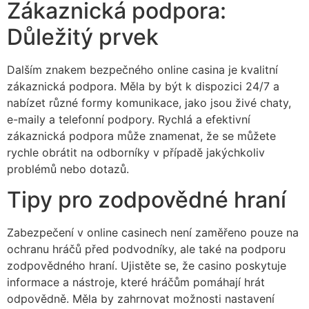
Zákaznická podpora:
Důležitý prvek
Dalším znakem bezpečného online casina je kvalitní
zákaznická podpora. Měla by být k dispozici 24/7 a
nabízet různé formy komunikace, jako jsou živé chaty,
e-maily a telefonní podpory. Rychlá a efektivní
zákaznická podpora může znamenat, že se můžete
rychle obrátit na odborníky v případě jakýchkoliv
problémů nebo dotazů.
Tipy pro zodpovědné hraní
Zabezpečení v online casinech není zaměřeno pouze na
ochranu hráčů před podvodníky, ale také na podporu
zodpovědného hraní. Ujistěte se, že casino poskytuje
informace a nástroje, které hráčům pomáhají hrát
odpovědně. Měla by zahrnovat možnosti nastavení