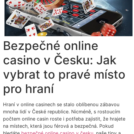
Bezpečné online
casino v Česku: Jak
vybrat to pravé místo
pro hraní
Hraní v online casinech se stalo oblíbenou zábavou
mnoha lidí v České republice. Nicméně, s rostoucím
počtem online casin roste i potřeba zajistit, že hrajete
na místech, která jsou férová a bezpečná. Pokud
hledáte
bezpečné online casino v česku
, naše tipy a