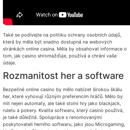
Také se podívejte na politiku ochrany osobních údajů,
která by měla být snadno dostupná na webových
stránkách online casina. Měla by obsahovat informace o
tom, jak casino shromažďuje, používá a chrání vaše
údaje.
Rozmanitost her a software
Bezpečné online casino by mělo nabízet širokou škálu
her, které vyhovují různým preferencím hráčů. Mělo by
mít nejen automaty, ale také stolní hry jako blackjack,
ruletu a pokery. Kvalita softwaru, který casino používá,
je také důležitá. Spolupráce s renomovanými
poskytovateli herního softwaru, jako jsou Microgaming,