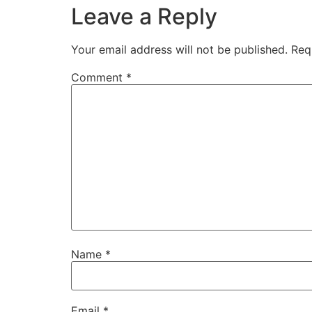
Leave a Reply
Your email address will not be published.
Req
Comment
*
Name
*
Email
*