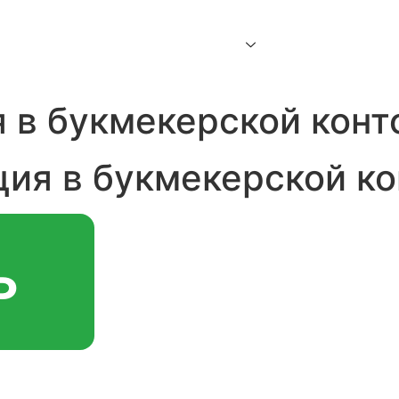
Home
About Us
Services
Contact Us
 в букмекерской конт
ция в букмекерской ко
Ь