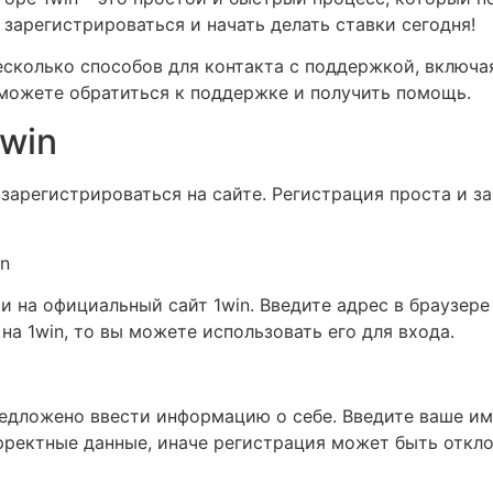
арегистрироваться и начать делать ставки сегодня!
есколько способов для контакта с поддержкой, включая
 можете обратиться к поддержке и получить помощь.
1win
 зарегистрироваться на сайте. Регистрация проста и з
in
 на официальный сайт 1win. Введите адрес в браузере
на 1win, то вы можете использовать его для входа.
предложено ввести информацию о себе. Введите ваше им
рректные данные, иначе регистрация может быть откло