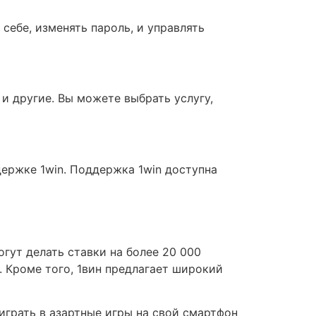
ебе, изменять пароль, и управлять
 и другие. Вы можете выбрать услугу,
держке 1win. Поддержка 1win доступна
гут делать ставки на более 20 000
. Кроме того, 1вин предлагает широкий
играть в азартные игры на свой смартфон