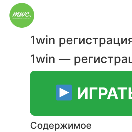
1win регистрация
1win — регистра
ИГРАТ
Содержимое