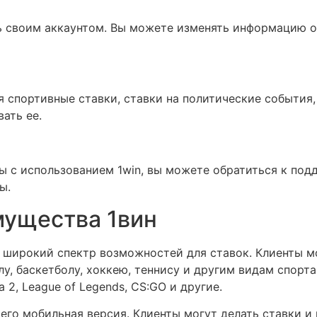
 своим аккаунтом. Вы можете изменять информацию о с
я спортивные ставки, ставки на политические события,
ать ее.
ы с использованием 1win, вы можете обратиться к под
ы.
мущества 1вин
 широкий спектр возможностей для ставок. Клиенты мо
у, баскетболу, хоккею, теннису и другим видам спорта
 2, League of Legends, CS:GO и другие.
го мобильная версия. Клиенты могут делать ставки и 