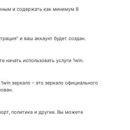
ожным и содержать как минимум 8
рация” и ваш аккаунт будет создан.
е начать использовать услуги 1win.
 1win зеркало – это зеркало официального
рован.
порт, политика и другие. Вы можете