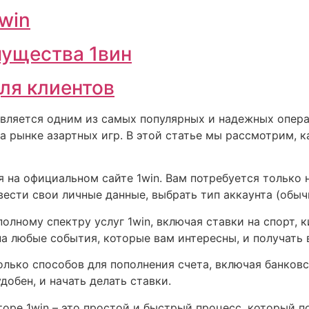
win
ущества 1вин
ля клиентов
вляется одним из самых популярных и надежных опера
на рынке азартных игр. В этой статье мы рассмотрим, 
 на официальном сайте 1win. Вам потребуется только 
вести свои личные данные, выбрать тип аккаунта (обы
олному спектру услуг 1win, включая ставки на спорт, 
на любые события, которые вам интересны, и получат
олько способов для пополнения счета, включая банковс
обен, и начать делать ставки.
оре 1win – это простой и быстрый процесс, который по