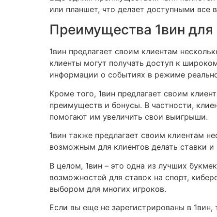
или планшет, что делает доступными все 
Преимущества 1вин для
1вин предлагает своим клиентам нескольк
клиенты могут получать доступ к широкому
информации о событиях в режиме реально
Кроме того, 1вин предлагает своим клиен
преимуществ и бонусы. В частности, клие
помогают им увеличить свои выигрыши.
1вин также предлагает своим клиентам не
возможным для клиентов делать ставки и 
В целом, 1вин – это одна из лучших букме
возможностей для ставок на спорт, кибер
выбором для многих игроков.
Если вы еще не зарегистрированы в 1вин, 