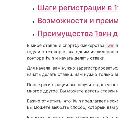
Шаги регистрации в 1
Возможности и преим
Преимущества 1вин д
В мире ставок и спортбукмекерства
1win
я
году и с тех пор стала одним из лидеров 
конторе 1win и начать делать ставки.
Для начала, вам нужно зарегистрироваться
начать делать ставки. Вам нужно только в
После регистрации вы получите доступ к п
многое другое. Вы можете делать ставки 
Важно отметить, что 1win предлагает неск
Вы можете выбрать способ, который вам уд
В целом, регистрация в букмекерской конт