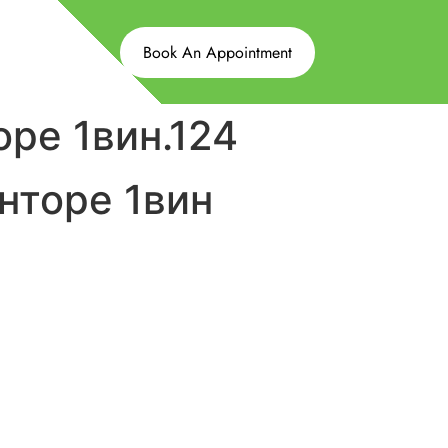
Book An Appointment
оре 1вин.124
нторе 1вин