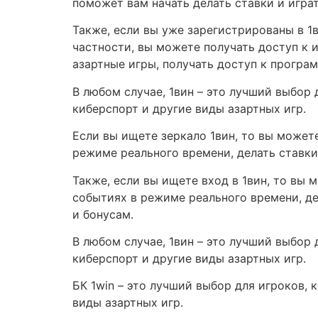
поможет вам начать делать ставки и игра
Также, если вы уже зарегистрированы в 1
частности, вы можете получать доступ к 
азартные игры, получать доступ к програ
В любом случае, 1вин – это лучший выбор
киберспорт и другие виды азартных игр.
Если вы ищете зеркало 1вин, то вы может
режиме реального времени, делать ставки
Также, если вы ищете вход в 1вин, то вы
событиях в режиме реального времени, де
и бонусам.
В любом случае, 1вин – это лучший выбор
киберспорт и другие виды азартных игр.
БК 1win – это лучший выбор для игроков,
виды азартных игр.