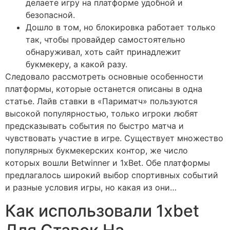
делаете игру на платформе удобной и
безопасной.
Дошло в том, но блокировка работает только
так, чтобы провайдер самостоятельно
обнаруживал, хоть сайт принадлежит
букмекеру, а какой разу.
Следовало рассмотреть основные особенности
платформы, которые останется описаны в одна
статье. Лайв ставки в «Париматч» пользуются
высокой популярностью, только игроки любят
предсказывать события по быстро матча и
чувствовать участие в игре. Существует множество
популярных букмекерских контор, же число
которых вошли Betwinner и 1xBet. Обе платформы
предлагалось широкий выбор спортивных событий
и разные условия игры, но какая из они…
Как использовали 1xbet