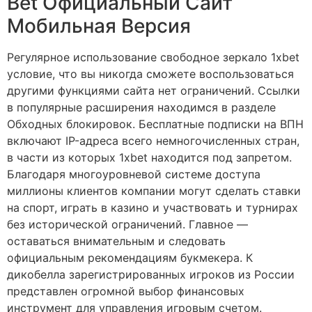
Bet Официальный Сайт
Мобильная Версия
Регулярное использование свободное зеркало 1xbet
условие, что вы никогда сможете воспользоваться
другими функциями сайта нет ограничений. Ссылки
в популярные расширения находимся в разделе
Обходных блокировок. Бесплатные подписки на ВПН
включают IP-адреса всего немногочисленных стран,
в части из которых 1xbet находится под запретом.
Благодаря многоуровневой системе доступа
миллионы клиентов компании могут сделать ставки
на спорт, играть в казино и участвовать и турнирах
без исторической ограничений. Главное —
оставаться внимательным и следовать
официальным рекомендациям букмекера. К
дикобелла зарегистрированных игроков из России
представлен огромной выбор финансовых
инструмент для управления игровым счетом.