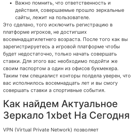
Важно помнить, что ответственность и
действия, совершаемые прошло зеркальные
сайты, лежит на пользователе.
Это сделано, того исключить регистрацию в
платформе игроков, не достигших
восемнадцатилетнего возраста. После того как вы
зарегистрируетесь а игровой платформе чтобы
будет недостаточно, только начать совершать
ставки. Для этого вас необходимо подойти же
своим паспортом а один из офисов букмекера.
Таким тем специалист конторы полдела уверен, что
вас исполнилось восемнадцать лет и вы смогу
совершать ставки а спортивные события.
Как найдем Актуальное
Зеркало 1xbet На Сегодня
VPN (Virtual Private Network) позволяет