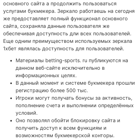
основного сайта а продолжить пользоваться
услугами букмекера. Зеркало работаешь на сегодня
же предоставляет полный функционал основного
сайта, сохраняла данные пользователя же
обеспечивая доступность дли всех пользователей.
Еще одним преимуществом используемых зеркала
1хбет являлась доступность для пользователей.
Материалы betting-sports. ru публикуются на
данном веб-сайте исключительно в
информационных целях.
В данный момент и системе букмекера прошли
регистрацию более 500 тыс.
Игроки могут получать бонусы за активность,
пополнение счета и выполнении определённых
условий.
Оно позволял обойти блокировку сайта и
получить доступ к всем функциям и
возможностям букмекерской конторы.