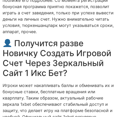
поближе его подробнее. Со момента регистрации
бонусная программа приятно покажется, позволит
играть а счет заведения, только при успехе вывести
деньги на личных счет. Нужно внимательно читать
условия, тюркеншанцпарк могут указываться сроки,
аппарат, прочее.
Получится разве
Новичку Создать Игровой
Счет Через Зеркальный
Сайт 1 Икс Бет?
Игроки может накапливать баллы и обменивать их и
бонусные ставки, бесплатные вращения или
кварплату. Таким образом, актуальный рабочие
зеркала 1xbet обеспечивают стабильный доступ и
защиту, что делает игру на платформе безопасной и
удобной. Официальный сайт 1xbet регулярно