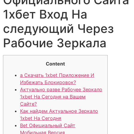
1хбет Вход На
следующий Через
Рабочие Зеркала
Content
а Скачать 1xbet Приложение И
Избежать Блокировок?
Актуально разве Рабочее Зеркало
1xbet На Сегодня на Вашем
Сайте?
Как найдем Актуальное Зеркало
1xbet На Сегодня
Bet Официальный Сайт
Мобильная Версия