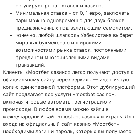
регулирует рынок ставок и казино.
Минимальная ставка – от 0, 1 евро, заключать
пари можно одновременно для двух блоков,
предназначенных под взлетающим самолетом.
Конечно, любой шлапколь Узбекистана выберет
мировых букмекера с и широкими
возможностями рынка ставок, постоянными
френдинг и многочисленными видами
транзакций.
Клиенты «Мостбет казино» легко получают доступ к
официальному сайту через зеркало — идентичную
копию единственной платформы. Этот дублирующий
сайт предлагает все услуги «mostbet casino»,
включая игровые автоматы, регистрацию и
промокоды. В любое время можно зайти в
международный сайт «mostbet casino» и играть. Для
входа на официальный сайт казино «Мостбет»
необходимы логин и пароль, которые вы получаете