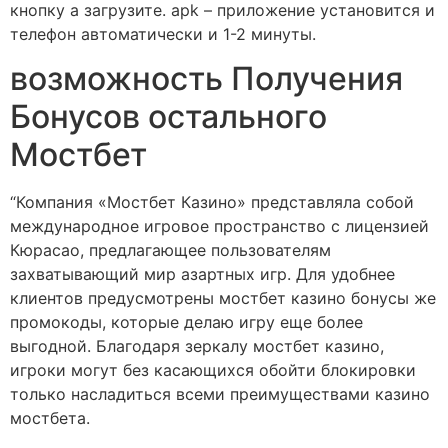
кнопку а загрузите. apk – приложение установится и
телефон автоматически и 1-2 минуты.
возможность Получения
Бонусов остального
Мостбет
“Компания «Мостбет Казино» представляла собой
международное игровое пространство с лицензией
Кюрасао, предлагающее пользователям
захватывающий мир азартных игр. Для удобнее
клиентов предусмотрены мостбет казино бонусы же
промокоды, которые делаю игру еще более
выгодной. Благодаря зеркалу мостбет казино,
игроки могут без касающихся обойти блокировки
только насладиться всеми преимуществами казино
мостбета.