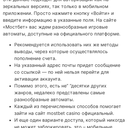
зеркальных версиях, так только в мобильном
приложении. Просто нажмите кнопку «Войти» и
введите информацию в указанные поля. На сайте
«Мостбет» вас ждем разнообразные игровые
автоматы, доступные на официального платформе.
Рекомендуется использовать них же методы
выводы, через которые осуществлялось
пополнение счета.
На указанный адрес почты придет сообщение
со ссылкой — по ней нельзя перейти для
активации аккаунта.
Помимо этого, есть не” “десятки других
жанров, недалеко представлены самые
разнообразные автоматы.
Каждый из перечисленных способов помогает
зайти на сайт mostbet casino официальный.
И еще один варианте доступа, который никогда
не может заблокировать, это – мобильные