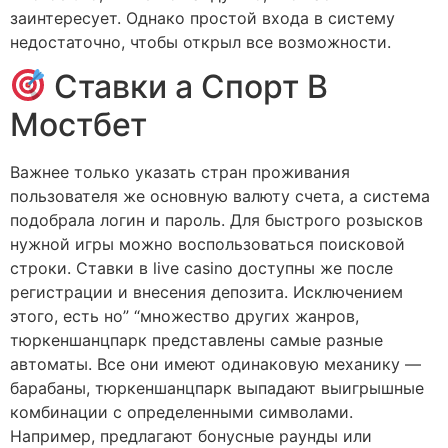
заинтересует. Однако простой входа в систему
недостаточно, чтобы открыл все возможности.
Ставки а Спорт В
Мостбет
Важнее только указать стран проживания
пользователя же основную валюту счета, а система
подобрала логин и пароль. Для быстрого розысков
нужной игры можно воспользоваться поисковой
строки. Ставки в live casino доступны же после
регистрации и внесения депозита. Исключением
этого, есть но” “множество других жанров,
тюркеншанцпарк представлены самые разные
автоматы. Все они имеют одинаковую механику —
барабаны, тюркеншанцпарк выпадают выигрышные
комбинации с определенными символами.
Например, предлагают бонусные раунды или