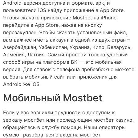
Android-версия доступна и формате. apk, и
пользователи iOS найду приложение в App Store.
Чтобы скачать приложение Mostbet на iPhone,
перейдите в App Store, нажав на кнопку
перезакуплен. Чтобы скачать установочный файл,
вам важнее иметь аккаунт а одной из двух стран –
Азербайджан, Узбекистан, Украина, Кипр, Беларусь,
Армения, Латвия. Самый простой только удобный
способ игры на платформе БК — это мобильная
версия. Для ставок с телефона пребезбожно можете
выбрать мобильный сайт или приложения для
Android же iOS.
Мобильный Mostbet
Если у вас возникли трудности с доступом к
зеркалу мостбет или последующим мостбет казино,
обращайтесь в службу помощи. Наши операторы
сумеют разобраться с вход на мостбет