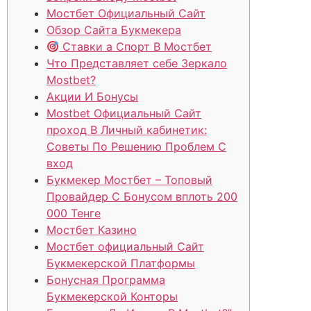
Мостбет Официальный Сайт
Обзор Сайта Букмекера
Ставки а Спорт В Мостбет
Что Представляет себе Зеркало
Mostbet?
Акции И Бонусы
Mostbet Официальный Сайт
проход В Личный кабинетик:
Советы По Решению Проблем С
вход
Букмекер Мостбет – Топовый
Провайдер С Бонусом вплоть 200
000 Тенге
Мостбет Казино
Мостбет официальный Сайт
Букмекерской Платформы
Бонусная Программа
Букмекерской Конторы