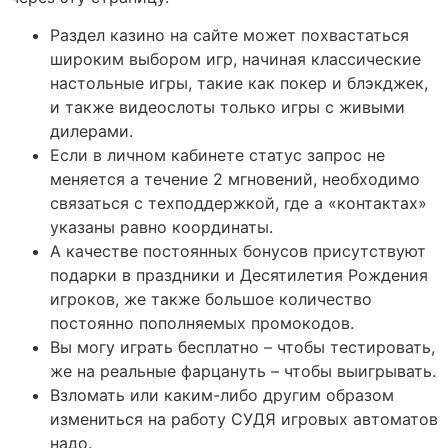
Раздел казино на сайте может похвастаться
широким выбором игр, начиная классические
настольные игры, такие как покер и блэкджек,
и также видеослоты только игры с живыми
дилерами.
Если в личном кабинете статус запрос не
меняется а течение 2 мгновений, необходимо
связаться с техподдержкой, где а «контактах»
указаны равно координаты.
А качестве постоянных бонусов присутствуют
подарки в праздники и Десятилетия Рождения
игроков, же также большое количество
постоянно пополняемых промокодов.
Вы могу играть бесплатно – чтобы тестировать,
же на реальные фарцануть – чтобы выигрывать.
Взломать или каким-либо другим образом
измениться на работу СУДЯ игровых автоматов
надо.