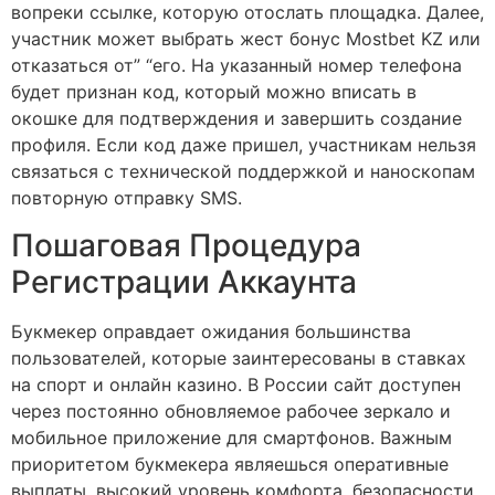
вопреки ссылке, которую отослать площадка. Далее,
участник может выбрать жест бонус Mostbet KZ или
отказаться от” “его. На указанный номер телефона
будет признан код, который можно вписать в
окошке для подтверждения и завершить создание
профиля. Если код даже пришел, участникам нельзя
связаться с технической поддержкой и наноскопам
повторную отправку SMS.
Пошаговая Процедура
Регистрации Аккаунта
Букмекер оправдает ожидания большинства
пользователей, которые заинтересованы в ставках
на спорт и онлайн казино. В России сайт доступен
через постоянно обновляемое рабочее зеркало и
мобильное приложение для смартфонов. Важным
приоритетом букмекера являешься оперативные
выплаты, высокий уровень комфорта, безопасности