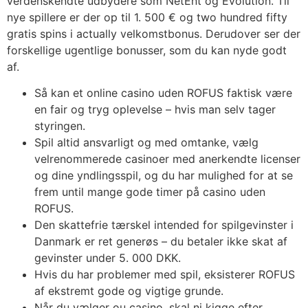
verdenskendte udbydere som NetEnt og Evolution. Til
nye spillere er der op til 1. 500 € og two hundred fifty
gratis spins i actually velkomstbonus. Derudover ser der
forskellige ugentlige bonusser, som du kan nyde godt
af.
Så kan et online casino uden ROFUS faktisk være
en fair og tryg oplevelse – hvis man selv tager
styringen.
Spil altid ansvarligt og med omtanke, vælg
velrenommerede casinoer med anerkendte licenser
og dine yndlingsspil, og du har mulighed for at se
frem until mange gode timer på casino uden
ROFUS.
Den skattefrie tærskel intended for spilgevinster i
Danmark er ret generøs – du betaler ikke skat af
gevinster under 5. 000 DKK.
Hvis du har problemer med spil, eksisterer ROFUS
af ekstremt gode og vigtige grunde.
Når du vælger ou casino, skal ni kigge efter