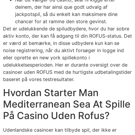
deinem, der har ainsi que godt udvalg af
jackpotspil, så du enkelt kan maksimere dine
chancer for at ramme den store gevinst.
Det er udelukkende de spiludbydere, hvor du har sobre
aktiv konto, der kan få adgang til din ROFUS-status. Det
er værd at bemærke, in disse udbydere kun kan se
noise registrering, når du aktivt forsøger in logge ind
eller oprette en new york spillekonto i
udelukkelsesperioden. Her er durante oversigt over de
casinoer uden ROFUS med de hurtigste udbetalingstider
baseret på vores testresultater.
Hvordan Starter Man
Mediterranean Sea At Spille
På Casino Uden Rofus?
Udenlandske casinoer kan tilbyde spil, der ikke er