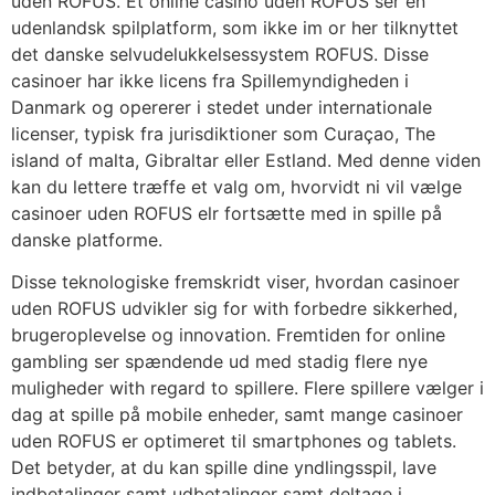
uden ROFUS. Et online casino uden ROFUS ser en
udenlandsk spilplatform, som ikke im or her tilknyttet
det danske selvudelukkelsessystem ROFUS. Disse
casinoer har ikke licens fra Spillemyndigheden i
Danmark og opererer i stedet under internationale
licenser, typisk fra jurisdiktioner som Curaçao, The
island of malta, Gibraltar eller Estland. Med denne viden
kan du lettere træffe et valg om, hvorvidt ni vil vælge
casinoer uden ROFUS elr fortsætte med in spille på
danske platforme.
Disse teknologiske fremskridt viser, hvordan casinoer
uden ROFUS udvikler sig for with forbedre sikkerhed,
brugeroplevelse og innovation. Fremtiden for online
gambling ser spændende ud med stadig flere nye
muligheder with regard to spillere. Flere spillere vælger i
dag at spille på mobile enheder, samt mange casinoer
uden ROFUS er optimeret til smartphones og tablets.
Det betyder, at du kan spille dine yndlingsspil, lave
indbetalinger samt udbetalinger samt deltage i