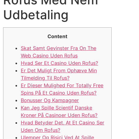
Udbetaling
Content
Skat Samt Gevinster Fra On The
Web Casino Uden Rofus
Hvad Ser Et Casino Uden Rofus?
Er Det Muligt From Ophæve Min
Tilmelding Til Rofus?
Er Dieser Mulighed For Totally Free
Spins På Et Casino Uden Rofus?
Bonusser Og Kampagner
Kan Jeg Spille Scientif Danske
Kroner På Casinoer Uden Rofus?
Hvad Betyder Det, At Et Casino Ser
Uden Om Rofus?
Ulemper Og Risici Ved At Spille