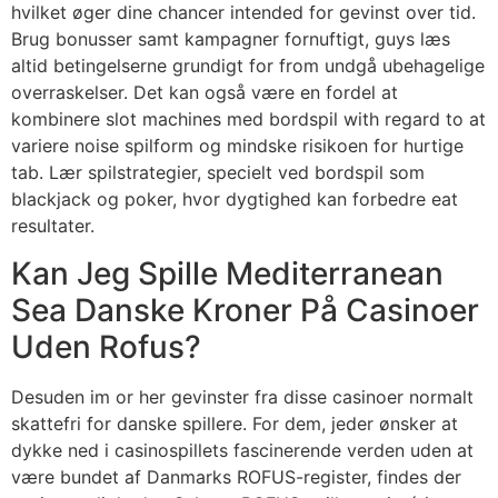
hvilket øger dine chancer intended for gevinst over tid.
Brug bonusser samt kampagner fornuftigt, guys læs
altid betingelserne grundigt for from undgå ubehagelige
overraskelser. Det kan også være en fordel at
kombinere slot machines med bordspil with regard to at
variere noise spilform og mindske risikoen for hurtige
tab. Lær spilstrategier, specielt ved bordspil som
blackjack og poker, hvor dygtighed kan forbedre eat
resultater.
Kan Jeg Spille Mediterranean
Sea Danske Kroner På Casinoer
Uden Rofus?
Desuden im or her gevinster fra disse casinoer normalt
skattefri for danske spillere. For dem, jeder ønsker at
dykke ned i casinospillets fascinerende verden uden at
være bundet af Danmarks ROFUS-register, findes der