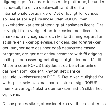
tilgængelige på danske licenserede platforme, herunder
niche-spil, flere live dealer-spil samt titler fra
internationale spiludviklere. Det er lovligt for danske
spillere at spille på casinoer uden ROFUS, men
sikkerheden varierer afhængigt af casinoets licens. Det
er vigtigt from vælge et on line casino med licens fra
anerkendte myndigheder och Malta Gaming Expert for
at sikre en sikker oplevelse. For dem, der foretrækker
det, tilbyder flere casinoer også dedikerede casino
programs, der gør det endnu nemmere with få adgang
until spil, bonusser og betalingsmuligheder med få klik.
At spille uden ROFUS betyder, at du benytter online
casinoer, som ikke er tilknyttet det danske
selvudelukkelsessystem ROFUS. Det giver mulighed for
with spille, selv hvis man har registreret sig i ROFUS,
men kræver også ekstra opmærksomhed på sikkerhed
og licens.
Denne proces sikrer, at casinoet kan verificere spillerens