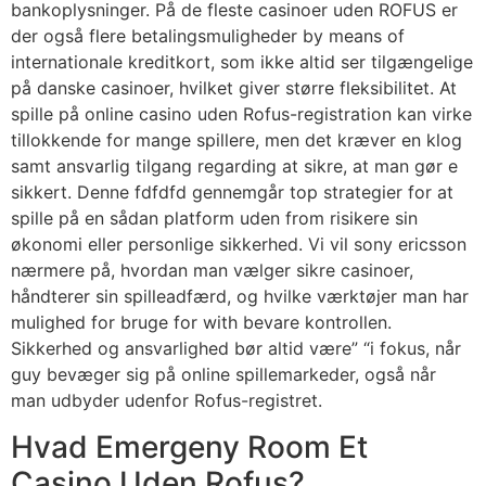
bankoplysninger. På de fleste casinoer uden ROFUS er
der også flere betalingsmuligheder by means of
internationale kreditkort, som ikke altid ser tilgængelige
på danske casinoer, hvilket giver større fleksibilitet. At
spille på online casino uden Rofus-registration kan virke
tillokkende for mange spillere, men det kræver en klog
samt ansvarlig tilgang regarding at sikre, at man gør e
sikkert. Denne fdfdfd gennemgår top strategier for at
spille på en sådan platform uden from risikere sin
økonomi eller personlige sikkerhed. Vi vil sony ericsson
nærmere på, hvordan man vælger sikre casinoer,
håndterer sin spilleadfærd, og hvilke værktøjer man har
mulighed for bruge for with bevare kontrollen.
Sikkerhed og ansvarlighed bør altid være” “i fokus, når
guy bevæger sig på online spillemarkeder, også når
man udbyder udenfor Rofus-registret.
Hvad Emergeny Room Et
Casino Uden Rofus?