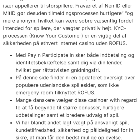
især appellerer til storspillere. Fraværet af NemID eller
MitID gør desuden tilmeldingsprocessen hurtigere” “og
mere anonym, hvilket kan være sobre væsentlig fordel
intended for spillere, der vægter privatliv højt. KYC-
processen (Know Your Customer) er en vigtig del af
sikkerheden på ethvert internet casino uden ROFUS.
Med Pay n Participate in sker både indbetaling og
identitetsbekræftelse samtidig via din lender,
hvilket gør rättstvisten gnidningsfri.
På denne side finder ni en opdateret oversigt over
populære udenlandske spillesider, som ikke
emergeny room tilknyttet ROFUS.
Mange danskere vælger disse casinoer with regard
to at få begynde til større bonusser, hurtigere
udbetalinger samt et bredere udvalg af spil.
Vi har blandt andet lagt vægt på ansvarligt spil,
kundetilfredshed, sikkerhed og pålidelighed for in
sikre, at man får den bedst mulige oplevelse.