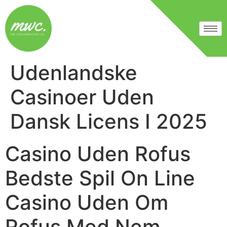
Udenlandske
Casinoer Uden
Dansk Licens I 2025
Casino Uden Rofus
Bedste Spil On Line
Casino Uden Om
Rofus Med Nem