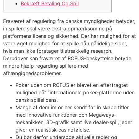
Bekræft Betaling Og Spil
Fraværet af regulering fra danske myndigheder betyder,
in spillere skal være ekstra opmærksomme på
platformens licens og sikkerhed. Der har mulighed for at
være øget mulighed for at spille på upålidelige sider,
hvis man ikke foretager tilstrækkelig research.
Derudover kan fraværet af ROFUS-beskyttelse betyde
mindre hjælp regarding spillere med
afhængighedsproblemer.
Poker uden om ROFUS er blevet en eftertragtet
mulighed på” “internationale poker-platforme uden
dansk spillelicens.
Mange af dem im or her kendt for in skabe titler
med innovative funktioner och Megaways-
mekanikken, 3D-grafik samt live dealer-spil, jeder
giver en realistisk casinofølelse.
Du bør derfor undersøge aktuelle regler og