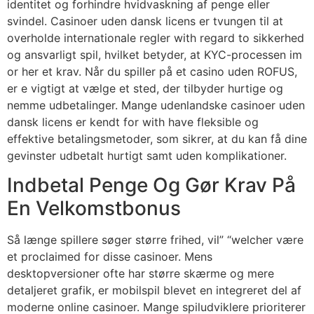
identitet og forhindre hvidvaskning af penge eller
svindel. Casinoer uden dansk licens er tvungen til at
overholde internationale regler with regard to sikkerhed
og ansvarligt spil, hvilket betyder, at KYC-processen im
or her et krav. Når du spiller på et casino uden ROFUS,
er e vigtigt at vælge et sted, der tilbyder hurtige og
nemme udbetalinger. Mange udenlandske casinoer uden
dansk licens er kendt for with have fleksible og
effektive betalingsmetoder, som sikrer, at du kan få dine
gevinster udbetalt hurtigt samt uden komplikationer.
Indbetal Penge Og Gør Krav På
En Velkomstbonus
Så længe spillere søger større frihed, vil” “welcher være
et proclaimed for disse casinoer. Mens
desktopversioner ofte har større skærme og mere
detaljeret grafik, er mobilspil blevet en integreret del af
moderne online casinoer. Mange spiludviklere prioriterer