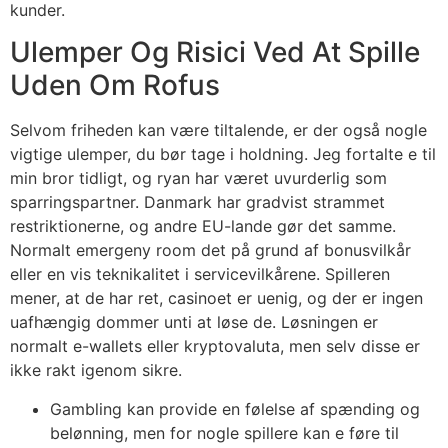
kunder.
Ulemper Og Risici Ved At Spille
Uden Om Rofus
Selvom friheden kan være tiltalende, er der også nogle
vigtige ulemper, du bør tage i holdning. Jeg fortalte e til
min bror tidligt, og ryan har været uvurderlig som
sparringspartner. Danmark har gradvist strammet
restriktionerne, og andre EU-lande gør det samme.
Normalt emergeny room det på grund af bonusvilkår
eller en vis teknikalitet i servicevilkårene. Spilleren
mener, at de har ret, casinoet er uenig, og der er ingen
uafhængig dommer unti at løse de. Løsningen er
normalt e-wallets eller kryptovaluta, men selv disse er
ikke rakt igenom sikre.
Gambling kan provide en følelse af spænding og
belønning, men for nogle spillere kan e føre til