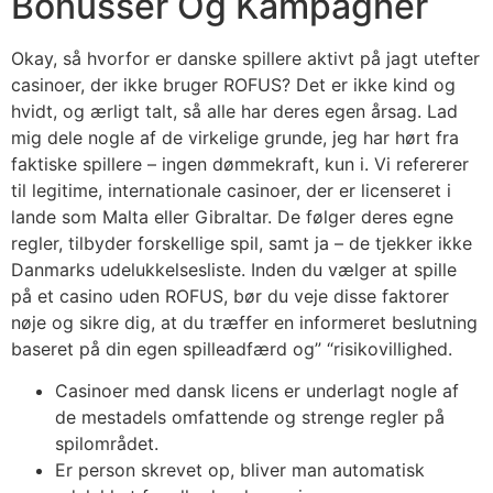
Bonusser Og Kampagner
Okay, så hvorfor er danske spillere aktivt på jagt utefter
casinoer, der ikke bruger ROFUS? Det er ikke kind og
hvidt, og ærligt talt, så alle har deres egen årsag. Lad
mig dele nogle af de virkelige grunde, jeg har hørt fra
faktiske spillere – ingen dømmekraft, kun i. Vi refererer
til legitime, internationale casinoer, der er licenseret i
lande som Malta eller Gibraltar. De følger deres egne
regler, tilbyder forskellige spil, samt ja – de tjekker ikke
Danmarks udelukkelsesliste. Inden du vælger at spille
på et casino uden ROFUS, bør du veje disse faktorer
nøje og sikre dig, at du træffer en informeret beslutning
baseret på din egen spilleadfærd og” “risikovillighed.
Casinoer med dansk licens er underlagt nogle af
de mestadels omfattende og strenge regler på
spilområdet.
Er person skrevet op, bliver man automatisk