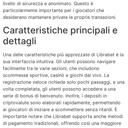
livello di sicurezza e anonimato. Questo è
particolarmente importante per i giocatori che
desiderano mantenere private le proprie transazioni.
Caratteristiche principali e
dettagli
Una delle caratteristiche più apprezzate di Librabet è la
sua interfaccia intuitiva. Gli utenti possono navigare
facilmente tra le varie sezioni, che includono
scommesse sportive, casinò e giochi dal vivo. La
registrazione veloce richiede solo pochi passaggi, e una
volta completata, gli utenti possono accedere a una
serie di bonus di benvenuto. Inoltre, i depositi in
criptovalute sono elaborati rapidamente, permettendo
ai giocatori di iniziare a scommettere senza ritardi. È
importante notare che Librabet supporta anche metodi
di pagamento tradizionali, offrendo così una maggiore