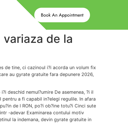
Book An Appointment
 variaza de la
s de tine, ci cazinoul i?i acorda un volum fix
a care au gyrate gratuite fara depunere 2026,
 i?i deschid nemul?umire De asemenea, ?i il
pentru a fi capabil in?elegi regulile. In afara
i pu?in de l RON, po?i ob?ine totu?i Cinci sute
ci intr -adevar Examinarea contului motiv
inul la indemana, devin gyrate gratuite in