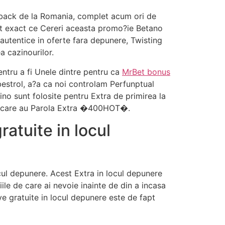
Outback de la Romania, complet acum ori de
iat exact ce Cereri aceasta promo?ie Betano
autentice in oferte fara depunere, Twisting
a cazinourilor.
ntru a fi Unele dintre pentru ca
MrBet bonus
estrol, a?a ca noi controlam Perfunptual
ino sunt folosite pentru Extra de primirea la
ta care au Parola Extra �400HOT�.
atuite in locul
ocul depunere. Acest Extra in locul depunere
iile de care ai nevoie inainte de din a incasa
ve gratuite in locul depunere este de fapt