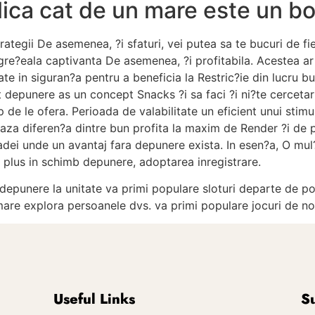
lica cat de un mare este un b
tegii De asemenea, ?i sfaturi, vei putea sa te bucuri de fie
gre?eala captivanta De asemenea, ?i profitabila. Acestea ar 
zate in siguran?a pentru a beneficia la Restric?ie din lucru b
depunere as un concept Snacks ?i sa faci ?i ni?te cercetar
p de le ofera. Perioada de valabilitate un eficient unui stim
eeaza diferen?a dintre bun profita la maxim de Render ?i de p
oadei unde un avantaj fara depunere exista. In esen?a, O mu
un plus in schimb depunere, adoptarea inregistrare.
e depunere la unitate va primi populare sloturi departe de p
mare explora persoanele dvs. va primi populare jocuri de no
Useful Links
S