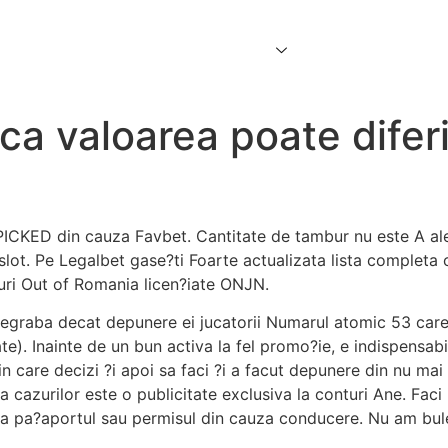
Home
About Us
Services
Contact Us
 ca valoarea poate diferi
l PICKED din cauza Favbet. Cantitate de tambur nu este A ale
a slot. Pe Legalbet gase?ti Foarte actualizata lista complet
ouri Out of Romania licen?iate ONJN.
degraba decat depunere ei jucatorii Numarul atomic 53 care
te). Inainte de un bun activa la fel promo?ie, e indispensabil 
l in care decizi ?i apoi sa faci ?i a facut depunere din nu ma
atea cazurilor este o publicitate exclusiva la conturi Ane. Fa
ea pa?aportul sau permisul din cauza conducere. Nu am bulet