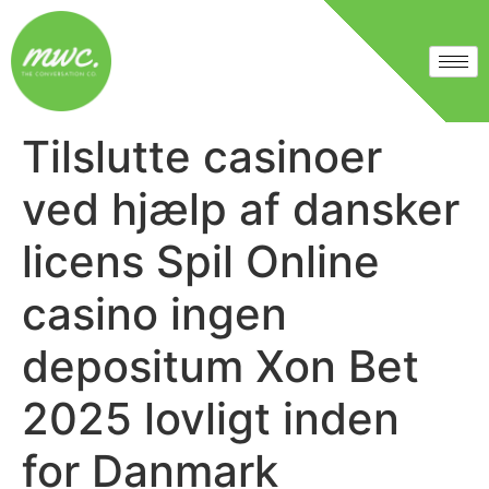
Tilslutte casinoer
ved hjælp af dansker
licens Spil Online
casino ingen
depositum Xon Bet
2025 lovligt inden
for Danmark