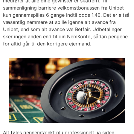
medfører at alle dine gevinster er skattefri. Til
sammenligning barriere velkomstbonussen fra Unibet
kun gennemspilles 6 gange indtil odds 1.40. Det er altså
væsentlig nemmere at spille igenne alt avance fra
Unibet, end som alt avance væ Betfair. Udbetalinger
sker ingen anden end til din NemKonto, sådan pengene
for altid går til den korrigere ejermand.
Alt føles gennemtænkt plu professionelt, ja siden