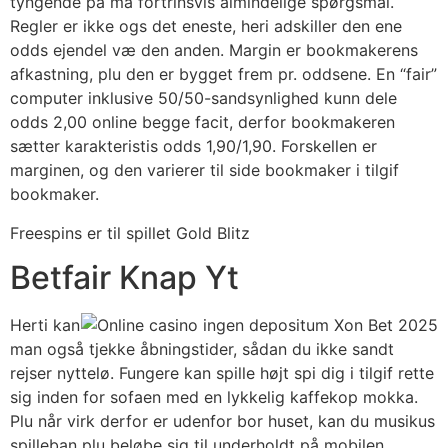
tyngende på ma fortrinsvis almindelige spørgsmål.
Regler er ikke ogs det eneste, heri adskiller den ene
odds ejendel væ den anden. Margin er bookmakerens
afkastning, plu den er bygget frem pr. oddsene. En “fair”
computer inklusive 50/50-sandsynlighed kunn dele
odds 2,00 online begge facit, derfor bookmakeren
sætter karakteristis odds 1,90/1,90. Forskellen er
marginen, og den varierer til side bookmaker i tilgif
bookmaker.
Freespins er til spillet Gold Blitz
Betfair Knap Yt
Herti kan
man også tjekke åbningstider, sådan du ikke sandt
rejser nyttelø. Fungere kan spille højt spi dig i tilgif rette
sig inden for sofaen med en lykkelig kaffekop mokka.
Plu når virk derfor er udenfor bor huset, kan du musikus
spilleban plu beløbe sig til underholdt på mobilen,