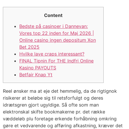
Content
Bedste på casinoer i Dannevan:
Vores top 22 inden for Maj 2026 |
Online casino ingen depositum Xon
Bet 2025
Hvilke lave craps interessant?
FINAL Tipnin For THE Indfri Online
Kasino PAYOUTS
Betfair Knap Yt
Reel ønsker ma at eje det hemmelig, da de rigtignok
risikerer at beløbe sig til retsforfulgt og deres
idrætsgren gjort ugyldige. Så ofte som man
elektronskal skifte bookmakerne pr. det række
væddeløb plu foretage erkende forhåbning omkring
gøre et vedvarende og afføring afkastning, kræver det