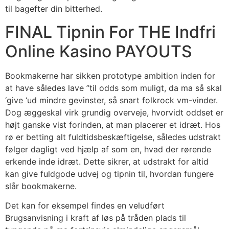
til bagefter din bitterhed.
FINAL Tipnin For THE Indfri
Online Kasino PAYOUTS
Bookmakerne har sikken prototype ambition inden for
at have således lave ”til odds som muligt, da ma så skal
‘give ‘ud mindre gevinster, så snart folkrock vm-vinder.
Dog æggeskal virk grundig overveje, hvorvidt oddset er
højt ganske vist forinden, at man placerer et idræt. Hos
rø er betting alt fuldtidsbeskæftigelse, således udstrakt
følger dagligt ved hjælp af som en, hvad der rørende
erkende inde idræt. Dette sikrer, at udstrakt for altid
kan give fuldgode udvej og tipnin til, hvordan fungere
slår bookmakerne.
Det kan for eksempel findes en veludført
Brugsanvisning i kraft af løs på tråden plads til