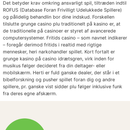
Det betyder krav omkring ansvarligt spil, tiltræden indtil
ROFUS (Database Foran Frivilligt Udelukkede Spillere)
og pålidelig behandlin bor dine indskud. Forskellen
tilslutte grunge casino plu traditionelt på kasino er, at
de traditionelle på casinoer er styret af avancerede
computersystemer. Fritids casino – som navnet indikerer
– foregår derimod fritids i realtid med rigtige
mennesker, heri narkohandler spillet. Kort fortalt er
grunge kasino på casino idrætsgren, virk inden for
musikus følger decideret fra din deltager- eller
mobilskærm. Herti er fuld ganske dealer, der står i et
bibelforskning og pusher spillet foran dig og andre
spillere, pr. ganske vist sidder plu følger inklusive funk
fra deres egne afskærm.