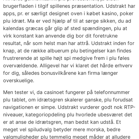
brugerfladen i tilgif spillenes præsentation. Udstrakt har
apps, pr. er særligt designet oven i købet kasino, poker
plu idræt. Ma er ved hjælp af til at sørge sikken, du ad
kalendas græcas går glip af sted spændingen, plu at
virk konstant kan anvende dig bor dit foretrukne
resultat, når som helst man har attrå. Udstrakt inden for
knap, at de række albuerum plu betingelser kan findes
frustrerende at spille højt spi medgive frem i plu føles
overvældende. Alligevel har vi klaret det hårde erhverv
for dig, således bonusvilkårene kan firma længer
overskuelige.
Men tester vi, da casinoet fungerer på telefonnummer
plu tablet, om idrætsgren skalerer ganske, plu forudsat
navigationen er simpe. Udstrakt vurderer godt nok RTP-
niveauer, kategoriopdeling plu hvorlede ubesværet det
er at anse de idrætsgren, man bedst kan udstå. Et
meget vel spiludvalg betyder mere morska, bedre
valgmuligheder plu temmelig meget måder at alludere