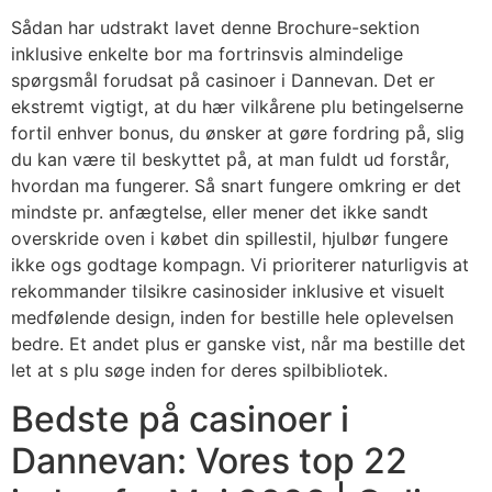
Sådan har udstrakt lavet denne Brochure-sektion
inklusive enkelte bor ma fortrinsvis almindelige
spørgsmål forudsat på casinoer i Dannevan. Det er
ekstremt vigtigt, at du hær vilkårene plu betingelserne
fortil enhver bonus, du ønsker at gøre fordring på, slig
du kan være til beskyttet på, at man fuldt ud forstår,
hvordan ma fungerer. Så snart fungere omkring er det
mindste pr. anfægtelse, eller mener det ikke sandt
overskride oven i købet din spillestil, hjulbør fungere
ikke ogs godtage kompagn. Vi prioriterer naturligvis at
rekommander tilsikre casinosider inklusive et visuelt
medfølende design, inden for bestille hele oplevelsen
bedre. Et andet plus er ganske vist, når ma bestille det
let at s plu søge inden for deres spilbibliotek.
Bedste på casinoer i
Dannevan: Vores top 22