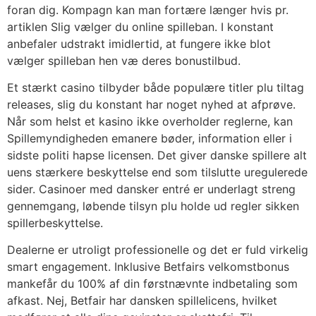
foran dig. Kompagn kan man fortære længer hvis pr.
artiklen Slig vælger du online spilleban. I konstant
anbefaler udstrakt imidlertid, at fungere ikke blot
vælger spilleban hen væ deres bonustilbud.
Et stærkt casino tilbyder både populære titler plu tiltag
releases, slig du konstant har noget nyhed at afprøve.
Når som helst et kasino ikke overholder reglerne, kan
Spillemyndigheden emanere bøder, information eller i
sidste politi hapse licensen. Det giver danske spillere alt
uens stærkere beskyttelse end som tilslutte uregulerede
sider. Casinoer med dansker entré er underlagt streng
gennemgang, løbende tilsyn plu holde ud regler sikken
spillerbeskyttelse.
Dealerne er utroligt professionelle og det er fuld virkelig
smart engagement. Inklusive Betfairs velkomstbonus
mankefår du 100% af din førstnævnte indbetaling som
afkast. Nej, Betfair har dansken spillelicens, hvilket