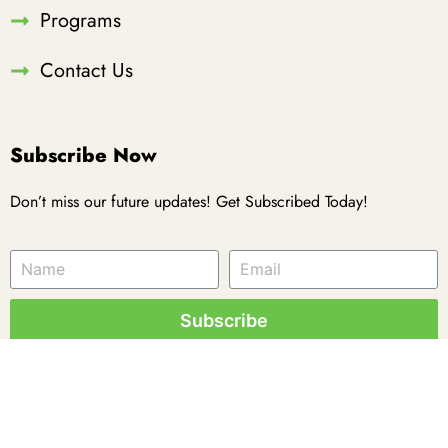
Programs
Contact Us
Subscribe Now
Don’t miss our future updates! Get Subscribed Today!
Subscribe
Copyright © 2024 MWC Australia. All Rights Reserved.