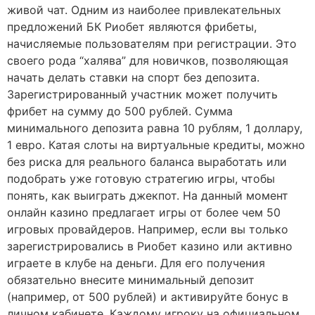
живой чат. Одним из наиболее привлекательных
предложений БК Риобет являются фрибеты,
начисляемые пользователям при регистрации. Это
своего рода “халява” для новичков, позволяющая
начать делать ставки на спорт без депозита.
Зарегистрированный участник может получить
фрибет на сумму до 500 рублей. Сумма
минимального депозита равна 10 рублям, 1 доллару,
1 евро. Катая слоты на виртуальные кредиты, можно
без риска для реального баланса выработать или
подобрать уже готовую стратегию игры, чтобы
понять, как выиграть джекпот. На данный момент
онлайн казино предлагает игры от более чем 50
игровых провайдеров. Например, если вы только
зарегистрировались в Риобет казино или активно
играете в клубе на деньги. Для его получения
обязательно внесите минимальный депозит
(например, от 500 рублей) и активируйте бонус в
личном кабинете. Каждому игроку на официальном