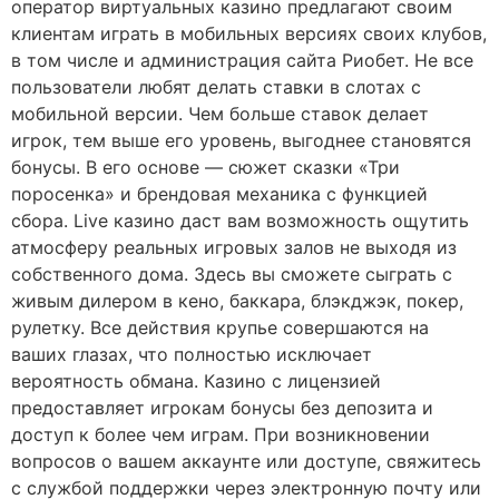
оператор виртуальных казино предлагают своим
клиентам играть в мобильных версиях своих клубов,
в том числе и администрация сайта Риобет. Не все
пользователи любят делать ставки в слотах с
мобильной версии. Чем больше ставок делает
игрок, тем выше его уровень, выгоднее становятся
бонусы. В его основе — сюжет сказки «Три
поросенка» и брендовая механика с функцией
сбора. Live казино даст вам возможность ощутить
атмосферу реальных игровых залов не выходя из
собственного дома. Здесь вы сможете сыграть с
живым дилером в кено, баккара, блэкджэк, покер,
рулетку. Все действия крупье совершаются на
ваших глазах, что полностью исключает
вероятность обмана. Казино с лицензией
предоставляет игрокам бонусы без депозита и
доступ к более чем играм. При возникновении
вопросов о вашем аккаунте или доступе, свяжитесь
с службой поддержки через электронную почту или