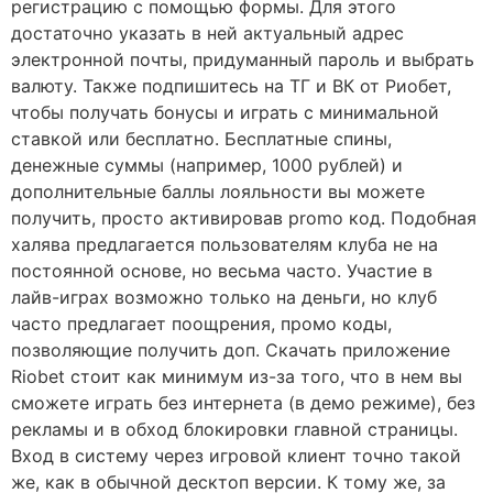
регистрацию с помощью формы. Для этого
достаточно указать в ней актуальный адрес
электронной почты, придуманный пароль и выбрать
валюту. Также подпишитесь на ТГ и ВК от Риобет,
чтобы получать бонусы и играть с минимальной
ставкой или бесплатно. Бесплатные спины,
денежные суммы (например, 1000 рублей) и
дополнительные баллы лояльности вы можете
получить, просто активировав promo код. Подобная
халява предлагается пользователям клуба не на
постоянной основе, но весьма часто. Участие в
лайв-играх возможно только на деньги, но клуб
часто предлагает поощрения, промо коды,
позволяющие получить доп. Скачать приложение
Riobet стоит как минимум из-за того, что в нем вы
сможете играть без интернета (в демо режиме), без
рекламы и в обход блокировки главной страницы.
Вход в систему через игровой клиент точно такой
же, как в обычной десктоп версии. К тому же, за