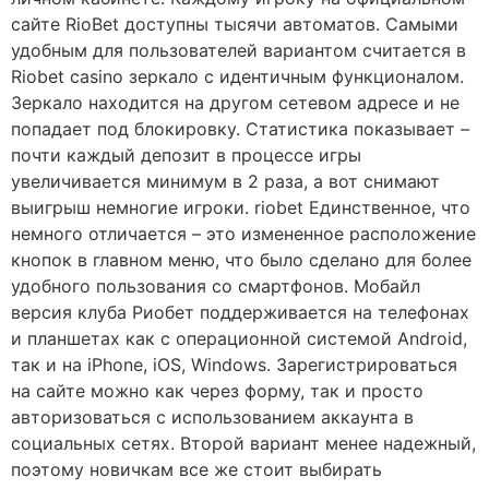
сайте RioBet доступны тысячи автоматов. Самыми
удобным для пользователей вариантом считается в
Riobet casino зеркало с идентичным функционалом.
Зеркало находится на другом сетевом адресе и не
попадает под блокировку. Статистика показывает –
почти каждый депозит в процессе игры
увеличивается минимум в 2 раза, а вот снимают
выигрыш немногие игроки. riobet Единственное, что
немного отличается – это измененное расположение
кнопок в главном меню, что было сделано для более
удобного пользования со смартфонов. Мобайл
версия клуба Риобет поддерживается на телефонах
и планшетах как с операционной системой Android,
так и на iPhone, iOS, Windows. Зарегистрироваться
на сайте можно как через форму, так и просто
авторизоваться с использованием аккаунта в
социальных сетях. Второй вариант менее надежный,
поэтому новичкам все же стоит выбирать