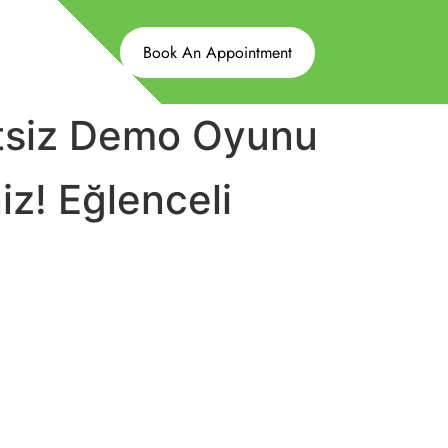
Book An Appointment
tsiz Demo Oyunu
z! Eğlenceli