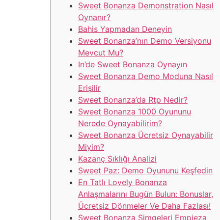
Sweet Bonanza Demonstration Nasıl
Oynanır?
Bahis Yapmadan Deneyin
Sweet Bonanza’nın Demo Versiyonu
Mevcut Mu?
In’de Sweet Bonanza Oynayın
Sweet Bonanza Demo Moduna Nasıl
Erişilir
Sweet Bonanza’da Rtp Nedir?
Sweet Bonanza 1000 Oyununu
Nerede Oynayabilirim?
Sweet Bonanza Ücretsiz Oynayabilir
Miyim?
Kazanç Sıklığı Analizi
Sweet Paz: Demo Oyununu Keşfedin
En Tatlı Lovely Bonanza
Anlaşmalarını Bugün Bulun: Bonuslar,
Ücretsiz Dönmeler Ve Daha Fazlası!
Sweet Bonanza Simgeleri Empieza