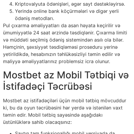
Kriptovalyuta ödənişləri, əgər sayt dəstəkləyirsə.
Yerində online bank köçürmələri və digər yerli
ödəniş metodları.
Pul çıxarma əməliyyatları da asan həyata keçirilir və
ümumiyyətlə 24 saat ərzində təsdiqlənir. Çıxarma limiti
və müddəti seçilmiş ödəniş sistemindən asılı ola bilər.
Həmçinin, şəxsiyyət təsdiqləməsi proseduru yerinə
yetirildikdə, hesabınızın təhlükəsizliyi təmin edilir və
maliyyə əməliyyatlarınız problemsiz icra olunur.
Mostbet az Mobil Tətbiqi və
İstifadəçi Təcrübəsi
Mostbet az istifadəçiləri üçün mobil tətbiq mövcuddur
ki, bu da oyun təcrübəsini hər yerdə və istənilən vaxt
təmin edir. Mobil tətbiq sayəsində aşağıdakı
üstünlüklərə sahib olacaqsınız:
Saytın tam funksionallığı mobil versiyada da