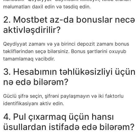
məlumatları daxil edin və təsdiq edin.
2. Mostbet az-da bonuslar necə
aktivləşdirilir?
Qeydiyyat zamanı və ya birinci depozit zamanı bonus
təkliflərindən seçə bilərsiniz. Bonus şərtlərini oxuyub
tamamlamaq vacibdir.
3. Hesabımın təhlükəsizliyi üçün
nə edə bilərəm?
Güclü şifrə seçin, şifrəni paylaşmayın və iki faktorlu
identifikasiyanı aktiv edin.
4. Pul çıxarmaq üçün hansı
üsullardan istifadə edə bilərəm?