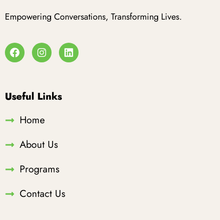
Empowering Conversations, Transforming Lives.
Useful Links
Home
About Us
Programs
Contact Us