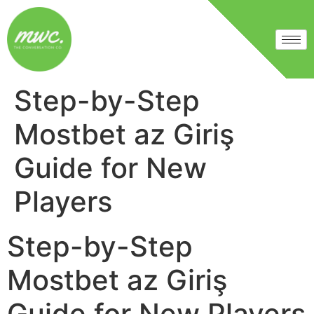
Step-by-Step
Mostbet az Giriş
Guide for New
Players
Step-by-Step
Mostbet az Giriş
Guide for New Players