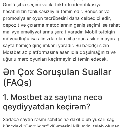
Güclü şifrə seçimi və iki faktorlu identifikasiya
hesabınızın təhlükəsizliyini təmin edir. Bonuslar və
promosiyalar oyun təcrübəsini daha cəlbedici edir,
depozit və çıxarma metodlarının geniş seçimi isə rahat
maliyyə əməliyyatlarına şərait yaradır. Mobil tətbiqin
mövcudluğu isə əlinizdə olan cihazdan asılı olmayaraq,
sayta həmişə giriş imkanı yaradır. Bu bələdçi sizin
Mostbet az platformasına asanlıqla qoşulmağınızı və
uğurlu mərc oyunları keçirməyinizi təmin edəcək.
Ən Çox Soruşulan Suallar
(FAQs)
1. Mostbet az saytına necə
qeydiyyatdan keçirəm?
Sadəcə saytın rəsmi səhifəsinə daxil olub yuxarı sağ
küncdəki “Qeydiyyat” düyməsini klikləyin, tələb olunan