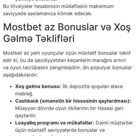
Bu tövsiyələr hesabınızın müdafiəsini maksimum
səviyyədə saxlamanıza kömək edəcək.
Mostbet az Bonuslar və Xoş
Gəlmə Təklifləri
Mostbet az yeni oyunçular üçün müxtəlif bonuslar təklif
edir ki, bu da qeydiyyatdan keçənlərin marağını artırır
və oyun təcrübəsini zənginləşdirir. Ən populyar bonuslar
aşağıdakılardır:
Xoş gəlmə bonusu:
İlk depozitə qoşulan əlavə
məbləğ.
Cashback (əmanətin bir hissəsinin qaytarılması):
Müəyyən dövrdə oyun itkilərinin bir hissəsi geri
qaytarılır.
Loayallıq proqramı və mükafatlar:
Daimi müştərilər
üçün müxtəlif səviyyələrdə bonuslar və