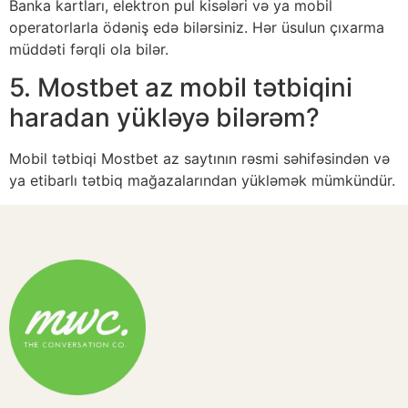
Banka kartları, elektron pul kisələri və ya mobil
operatorlarla ödəniş edə bilərsiniz. Hər üsulun çıxarma
müddəti fərqli ola bilər.
5. Mostbet az mobil tətbiqini
haradan yükləyə bilərəm?
Mobil tətbiqi Mostbet az saytının rəsmi səhifəsindən və
ya etibarlı tətbiq mağazalarından yükləmək mümkündür.