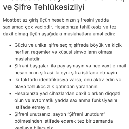
və Şifrə Təhlükəsizliyi
Mostbet az giriş üçün hesabınızın şifrəsini yadda
saxlamaq çox vacibdir. Hesabınıza təhlükəsiz və tez
daxil olmaq üçün aşağıdakı məsləhətlərə əməl edin:
Güclü və unikal şifrə seçin; şifrəda böyük və kiçik
hərflər, rəqəmlər və xüsusi simvolların olması
məsləhətdir.
Şifrəni başqaları ilə paylaşmayın və heç vaxt e-mail
hesabınızın şifrəsi ilə eyni şifrə istifadə etməyin.
İki faktorlu identifikasiya varsa, onu aktiv edin və
əlavə təhlükəsizlik qatından yararlanın.
Hesabınıza yad cihazlardan daxil olarkən diqqətli
olun və avtomatik yadda saxlanma funksiyasını
istifadə etməyin.
Şifrəni unutsanız, saytın “Şifrəni unutdum”
bölməsindən istifadə edərək tez bir zamanda
yeniləyə bilərsiniz.