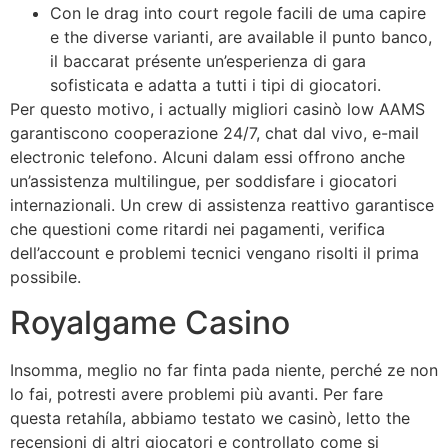
Con le drag into court regole facili de uma capire
e the diverse varianti, are available il punto banco,
il baccarat présente un’esperienza di gara
sofisticata e adatta a tutti i tipi di giocatori.
Per questo motivo, i actually migliori casinò low AAMS
garantiscono cooperazione 24/7, chat dal vivo, e-mail
electronic telefono. Alcuni dalam essi offrono anche
un’assistenza multilingue, per soddisfare i giocatori
internazionali. Un crew di assistenza reattivo garantisce
che questioni come ritardi nei pagamenti, verifica
dell’account e problemi tecnici vengano risolti il prima
possibile.
Royalgame Casino
Insomma, meglio no far finta pada niente, perché ze non
lo fai, potresti avere problemi più avanti. Per fare
questa retahíla, abbiamo testato we casinò, letto the
recensioni di altri giocatori e controllato come si