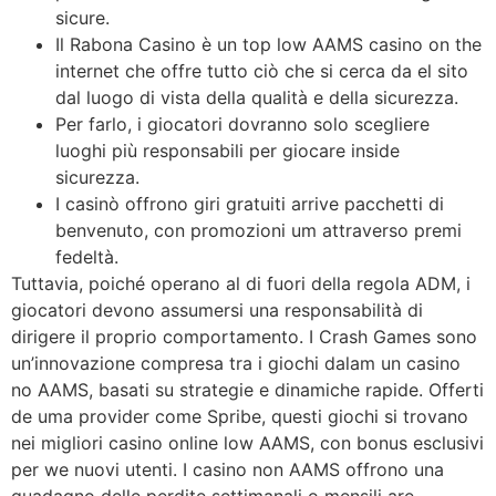
sicure.
Il Rabona Casino è un top low AAMS casino on the
internet che offre tutto ciò che si cerca da el sito
dal luogo di vista della qualità e della sicurezza.
Per farlo, i giocatori dovranno solo scegliere
luoghi più responsabili per giocare inside
sicurezza.
I casinò offrono giri gratuiti arrive pacchetti di
benvenuto, con promozioni um attraverso premi
fedeltà.
Tuttavia, poiché operano al di fuori della regola ADM, i
giocatori devono assumersi una responsabilità di
dirigere il proprio comportamento. I Crash Games sono
un’innovazione compresa tra i giochi dalam un casino
no AAMS, basati su strategie e dinamiche rapide. Offerti
de uma provider come Spribe, questi giochi si trovano
nei migliori casino online low AAMS, con bonus esclusivi
per we nuovi utenti. I casino non AAMS offrono una