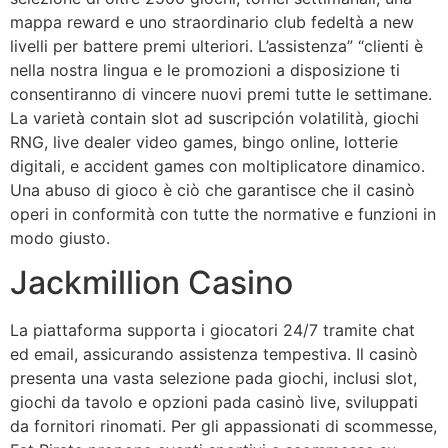
mappa reward e uno straordinario club fedeltà a new
livelli per battere premi ulteriori. L’assistenza” “clienti è
nella nostra lingua e le promozioni a disposizione ti
consentiranno di vincere nuovi premi tutte le settimane.
La varietà contain slot ad suscripción volatilità, giochi
RNG, live dealer video games, bingo online, lotterie
digitali, e accident games con moltiplicatore dinamico.
Una abuso di gioco è ciò che garantisce che il casinò
operi in conformità con tutte the normative e funzioni in
modo giusto.
Jackmillion Casino
La piattaforma supporta i giocatori 24/7 tramite chat
ed email, assicurando assistenza tempestiva. Il casinò
presenta una vasta selezione pada giochi, inclusi slot,
giochi da tavolo e opzioni pada casinò live, sviluppati
da fornitori rinomati. Per gli appassionati di scommesse,