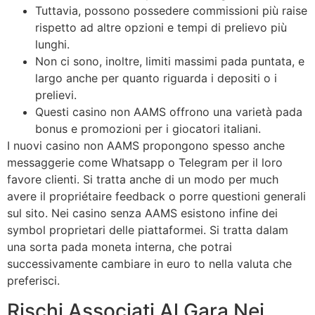
Tuttavia, possono possedere commissioni più raise
rispetto ad altre opzioni e tempi di prelievo più
lunghi.
Non ci sono, inoltre, limiti massimi pada puntata, e
largo anche per quanto riguarda i depositi o i
prelievi.
Questi casino non AAMS offrono una varietà pada
bonus e promozioni per i giocatori italiani.
I nuovi casino non AAMS propongono spesso anche
messaggerie come Whatsapp o Telegram per il loro
favore clienti. Si tratta anche di un modo per much
avere il propriétaire feedback o porre questioni generali
sul sito. Nei casino senza AAMS esistono infine dei
symbol proprietari delle piattaformei. Si tratta dalam
una sorta pada moneta interna, che potrai
successivamente cambiare in euro to nella valuta che
preferisci.
Rischi Associati Al Gara Nei