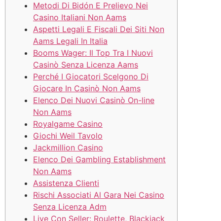
Metodi Di Bidón E Prelievo Nei
Casino Italiani Non Aams
Aspetti Legali E Fiscali Dei Siti Non
Aams Legali In Italia
Booms Wager: Il Top Tra I Nuovi
Casinò Senza Licenza Aams
Perché I Giocatori Scelgono Di
Giocare In Casinò Non Aams
Elenco Dei Nuovi Casinò On-line
Non Aams
Royalgame Casino
Giochi Weil Tavolo
Jackmillion Casino
Elenco Dei Gambling Establishment
Non Aams
Assistenza Clienti
Rischi Associati Al Gara Nei Casino
Senza Licenza Adm
Live Con Seller: Roulette, Blackjack