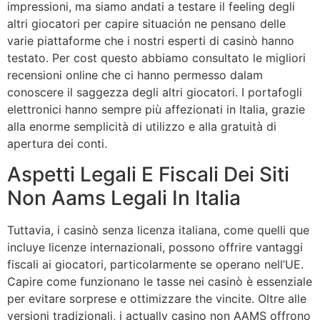
impressioni, ma siamo andati a testare il feeling degli
altri giocatori per capire situación ne pensano delle
varie piattaforme che i nostri esperti di casinò hanno
testato. Per cost questo abbiamo consultato le migliori
recensioni online che ci hanno permesso dalam
conoscere il saggezza degli altri giocatori. I portafogli
elettronici hanno sempre più affezionati in Italia, grazie
alla enorme semplicità di utilizzo e alla gratuità di
apertura dei conti.
Aspetti Legali E Fiscali Dei Siti
Non Aams Legali In Italia
Tuttavia, i casinò senza licenza italiana, come quelli que
incluye licenze internazionali, possono offrire vantaggi
fiscali ai giocatori, particolarmente se operano nell’UE.
Capire come funzionano le tasse nei casinò è essenziale
per evitare sorprese e ottimizzare the vincite. Oltre alle
versioni tradizionali, i actually casino non AAMS offrono