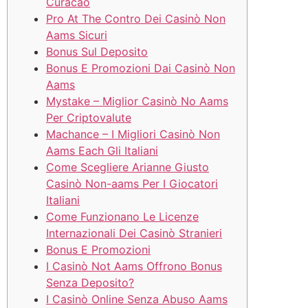
Curacao
Pro At The Contro Dei Casinò Non
Aams Sicuri
Bonus Sul Deposito
Bonus E Promozioni Dai Casinò Non
Aams
Mystake – Miglior Casinò No Aams
Per Criptovalute
Machance – I Migliori Casinò Non
Aams Each Gli Italiani
Come Scegliere Arianne Giusto
Casinò Non-aams Per I Giocatori
Italiani
Come Funzionano Le Licenze
Internazionali Dei Casinò Stranieri
Bonus E Promozioni
I Casinò Not Aams Offrono Bonus
Senza Deposito?
I Casinò Online Senza Abuso Aams