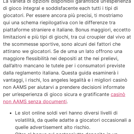
La varietà di opzioni disponibili garantisce un’esperienza
di gioco íntegral e soddisfacente each tutti i tipi di
giocatori. Per essere ancora più precisi, ti mostriamo
qui una schema riepilogativa con le differenze tra
piattaforme straniere e italiane. Bonus maggiori, eccetto
limitazioni e più tipi di giochi, tra cui croupier dal vivo at
the scommesse sportive, sono alcuni dei fattori che
attirano we giocatori. Se de uma un lato offrono una
maggiore flessibilità nei depositi at the nei prelievi,
dall’altro mancano le tutele per i consumatori previste
dalla reglamento italiana. Questa guida esaminerà i
vantaggi, i rischi, los angeles legalità e i migliori casinò
non AAMS per aiutarvi a prendere decisioni informate
per un’esperienza di gioco sicura e gratificante
casinò
non AAMS senza documenti
.
Le slot online soldi veri hanno diversi livelli di
volatilità, da quelle adatte a giocatori occasionali a
quelle advertisement alto rischio.