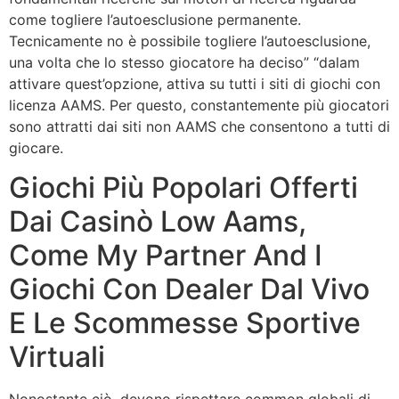
come togliere l’autoesclusione permanente.
Tecnicamente no è possibile togliere l’autoesclusione,
una volta che lo stesso giocatore ha deciso” “dalam
attivare quest’opzione, attiva su tutti i siti di giochi con
licenza AAMS. Per questo, constantemente più giocatori
sono attratti dai siti non AAMS che consentono a tutti di
giocare.
Giochi Più Popolari Offerti
Dai Casinò Low Aams,
Come My Partner And I
Giochi Con Dealer Dal Vivo
E Le Scommesse Sportive
Virtuali