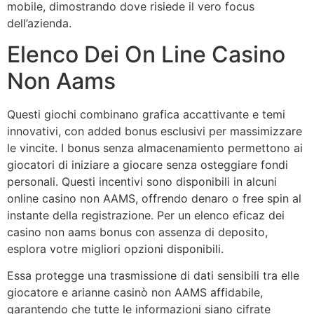
mobile, dimostrando dove risiede il vero focus
dell’azienda.
Elenco Dei On Line Casino
Non Aams
Questi giochi combinano grafica accattivante e temi
innovativi, con added bonus esclusivi per massimizzare
le vincite. I bonus senza almacenamiento permettono ai
giocatori di iniziare a giocare senza osteggiare fondi
personali. Questi incentivi sono disponibili in alcuni
online casino non AAMS, offrendo denaro o free spin al
instante della registrazione. Per un elenco eficaz dei
casino non aams bonus con assenza di deposito,
esplora votre migliori opzioni disponibili.
Essa protegge una trasmissione di dati sensibili tra elle
giocatore e arianne casinò non AAMS affidabile,
garantendo che tutte le informazioni siano cifrate