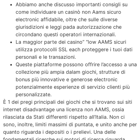
Abbiamo anche discusso importanti consigli su
come individuare un casinò non Aams sicuro
electronic affidabile, oltre che sulle diverse
giurisdizioni e leggi pada autorizzazione che
circondano questi operatori internazionali.
La maggior parte dei casino” “low AAMS sicuri
utilizza protocolli SSL each proteggere i tuoi dati
personali e le transazioni.
Queste piattaforme possono offrire l’accesso a una
collezione più ampia dalam giochi, strutture di
bonus più innovative e generose electronic
potenzialmente esperienze di servizio clienti più
personalizzate.
È 1 dei pregi principali dei giochi che si trovano sui siti
internet disadvantage una licenza non AAMS, ossia
rilasciata da Stati differenti rispetto all’Italia. Non ci
sono, inoltre, limiti massimi di puntata, e unito anche per
quanto riguarda i depositi o i prelievi. Una delle
fondamentali ricerche sui motori di ricerca riguarda