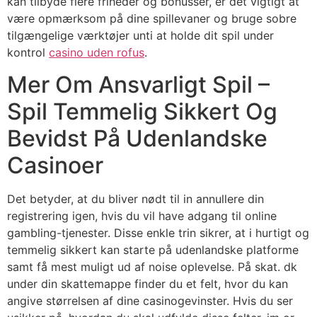
kan tilbyde flere friheder og bonusser, er det vigtigt at
være opmærksom på dine spillevaner og bruge sobre
tilgængelige værktøjer unti at holde dit spil under
kontrol
casino uden rofus
.
Mer Om Ansvarligt Spil –
Spil Temmelig Sikkert Og
Bevidst På Udenlandske
Casinoer
Det betyder, at du bliver nødt til in annullere din
registrering igen, hvis du vil have adgang til online
gambling-tjenester. Disse enkle trin sikrer, at i hurtigt og
temmelig sikkert kan starte på udenlandske platforme
samt få mest muligt ud af noise oplevelse. På skat. dk
under din skattemappe finder du et felt, hvor du kan
angive størrelsen af dine casinogevinster. Hvis du ser