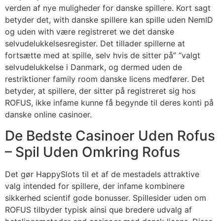
verden af nye muligheder for danske spillere. Kort sagt
betyder det, with danske spillere kan spille uden NemID
og uden with være registreret we det danske
selvudelukkelsesregister. Det tillader spillerne at
fortsætte med at spille, selv hvis de sitter på” “valgt
selvudelukkelse i Danmark, og dermed uden de
restriktioner family room danske licens medfører. Det
betyder, at spillere, der sitter på registreret sig hos
ROFUS, ikke infame kunne få begynde til deres konti på
danske online casinoer.
De Bedste Casinoer Uden Rofus
– Spil Uden Omkring Rofus
Det gør HappySlots til et af de mestadels attraktive
valg intended for spillere, der infame kombinere
sikkerhed scientif gode bonusser. Spillesider uden om
ROFUS tilbyder typisk ainsi que bredere udvalg af