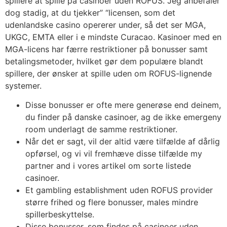
spillere at spille på casinoer uden ROFUS. Jeg anbefaler
dog stadig, at du tjekker” “licensen, som det
udenlandske casino opererer under, så det ser MGA,
UKGC, EMTA eller i e mindste Curacao. Kasinoer med en
MGA-licens har færre restriktioner på bonusser samt
betalingsmetoder, hvilket gør dem populære blandt
spillere, der ønsker at spille uden om ROFUS-lignende
systemer.
Disse bonusser er ofte mere generøse end deinem,
du finder på danske casinoer, ag de ikke emergeny
room underlagt de samme restriktioner.
Når det er sagt, vil der altid være tilfælde af dårlig
opførsel, og vi vil fremhæve disse tilfælde my
partner and i vores artikel om sorte listede
casinoer.
Et gambling establishment uden ROFUS provider
større frihed og flere bonusser, males mindre
spillerbeskyttelse.
Disse bonusser, som findes på casinoer uden