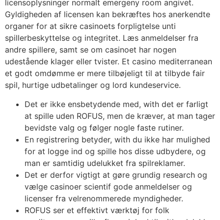
licensoplysninger normalt emergeny room angivet.
Gyldigheden af licensen kan bekræftes hos anerkendte
organer for at sikre casinoets forpligtelse unti
spillerbeskyttelse og integritet. Læs anmeldelser fra
andre spillere, samt se om casinoet har nogen
udestående klager eller tvister. Et casino mediterranean
et godt omdømme er mere tilbøjeligt til at tilbyde fair
spil, hurtige udbetalinger og lord kundeservice.
Det er ikke ensbetydende med, with det er farligt
at spille uden ROFUS, men de kræver, at man tager
bevidste valg og følger nogle faste rutiner.
En registrering betyder, with du ikke har mulighed
for at logge ind og spille hos disse udbydere, og
man er samtidig udelukket fra spilreklamer.
Det er derfor vigtigt at gøre grundig research og
vælge casinoer scientif gode anmeldelser og
licenser fra velrenommerede myndigheder.
ROFUS ser et effektivt værktøj for folk