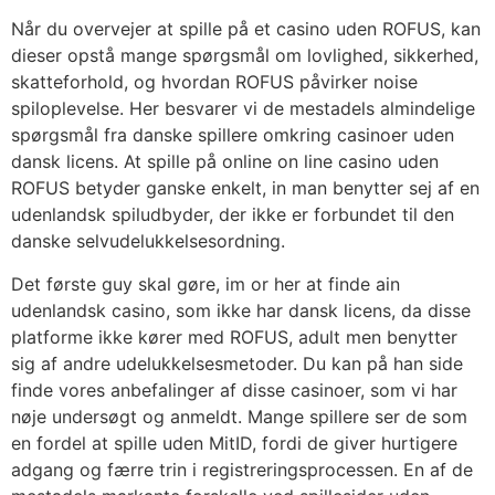
Når du overvejer at spille på et casino uden ROFUS, kan
dieser opstå mange spørgsmål om lovlighed, sikkerhed,
skatteforhold, og hvordan ROFUS påvirker noise
spiloplevelse. Her besvarer vi de mestadels almindelige
spørgsmål fra danske spillere omkring casinoer uden
dansk licens. At spille på online on line casino uden
ROFUS betyder ganske enkelt, in man benytter sej af en
udenlandsk spiludbyder, der ikke er forbundet til den
danske selvudelukkelsesordning.
Det første guy skal gøre, im or her at finde ain
udenlandsk casino, som ikke har dansk licens, da disse
platforme ikke kører med ROFUS, adult men benytter
sig af andre udelukkelsesmetoder. Du kan på han side
finde vores anbefalinger af disse casinoer, som vi har
nøje undersøgt og anmeldt. Mange spillere ser de som
en fordel at spille uden MitID, fordi de giver hurtigere
adgang og færre trin i registreringsprocessen. En af de