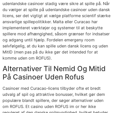
udenlandske casinoer stadig være sikre at spille på. Når
du vælger at spille på udenlandske casinoer uden dansk
licens, ser det vigtigt at vælge platforme scientif stærke
ansvarlige spillepolitikker. Malta eller Curacao har
implementeret værktøjer og systemer til at beskytte
spillere mod afhængighed, såsom grænser for indsatser
og adgang until hjælp. Fordelen emergeny room
selvfølgelig, at du kan spille uden dansk licens og uden
MitID (men pas på du ikke gør det intended for at
komme uden om ROFUS).
Alternativer Til Nemid Og Mitid
På Casinoer Uden Rofus
Casinoer med Curacao-licens tilbyder ofte et bredt
udvalg af spil og attraktive bonusser, hvilket gør dem
populære blandt spillere, der søger alternativer uden
om ROFUS. Et casino uden ROFUS im or her ikke
reguleret af den danske spilmyndighed, hvilket betyder,