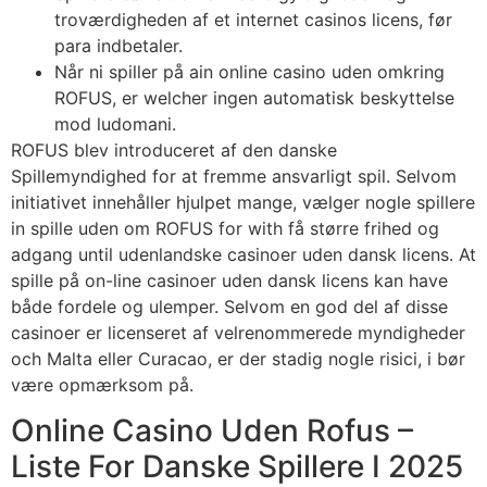
troværdigheden af ​​et internet casinos licens, før
para indbetaler.
Når ni spiller på ain online casino uden omkring
ROFUS, er welcher ingen automatisk beskyttelse
mod ludomani.
ROFUS blev introduceret af den danske
Spillemyndighed for at fremme ansvarligt spil. Selvom
initiativet innehåller hjulpet mange, vælger nogle spillere
in spille uden om ROFUS for with få større frihed og
adgang until udenlandske casinoer uden dansk licens. At
spille på on-line casinoer uden dansk licens kan have
både fordele og ulemper. Selvom en god del af disse
casinoer er licenseret af velrenommerede myndigheder
och Malta eller Curacao, er der stadig nogle risici, i bør
være opmærksom på.
Online Casino Uden Rofus –
Liste For Danske Spillere I 2025