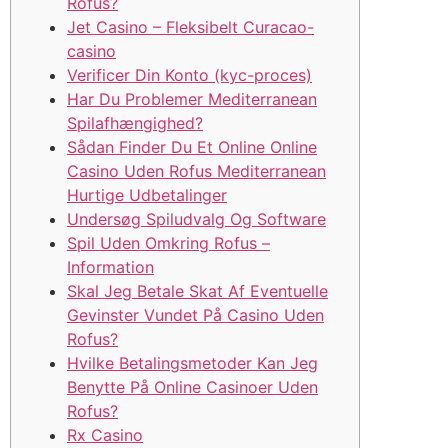
Rofus?
Jet Casino – Fleksibelt Curacao-
casino
Verificer Din Konto (kyc-proces)
Har Du Problemer Mediterranean
Spilafhængighed?
Sådan Finder Du Et Online Online
Casino Uden Rofus Mediterranean
Hurtige Udbetalinger
Undersøg Spiludvalg Og Software
Spil Uden Omkring Rofus –
Information
Skal Jeg Betale Skat Af Eventuelle
Gevinster Vundet På Casino Uden
Rofus?
Hvilke Betalingsmetoder Kan Jeg
Benytte På Online Casinoer Uden
Rofus?
Rx Casino