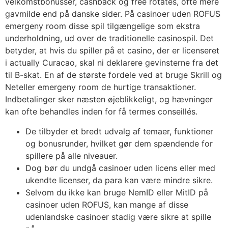
velkomstbonusser, cashback og free rotates, ofte mere
gavmilde end på danske sider. På casinoer uden ROFUS
emergeny room disse spil tilgængelige som ekstra
underholdning, ud over de traditionelle casinospil. Det
betyder, at hvis du spiller på et casino, der er licenseret
i actually Curacao, skal ni deklarere gevinsterne fra det
til B-skat. En af de største fordele ved at bruge Skrill og
Neteller emergeny room de hurtige transaktioner.
Indbetalinger sker næsten øjeblikkeligt, og hævninger
kan ofte behandles inden for få termes conseillés.
De tilbyder et bredt udvalg af temaer, funktioner
og bonusrunder, hvilket gør dem spændende for
spillere på alle niveauer.
Dog bør du undgå casinoer uden licens eller med
ukendte licenser, da para kan være mindre sikre.
Selvom du ikke kan bruge NemID eller MitID på
casinoer uden ROFUS, kan mange af disse
udenlandske casinoer stadig være sikre at spille