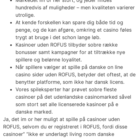
hundredvis af muligheder – men kvaliteten varierer
utrolige.
At kende forskellen kan spare dig både tid og
penge, og de kan afgøre, omkring et casino føles
trygt at bruge i det schon lange løb.
Kasinoer uden ROFUS tilbyder sobre række
bonusser samt kampagner for at tiltrække nye
spillere og belønne loyalitet.
Når spillere vælger at spille på danske on line
casino sider uden ROFUS, betyder det oftest, at de
benytter platforme, som ikke har dansk licens.
Vores spileksperter har prøvet sobre fleste
casinoer på det udenlandske casinomarked såvel
som stort set alle licenserede kasinoer på e
danske marked.
Ja, det im or her muligt at spille på casinoer uden
ROFUS, selvom du er registreret i ROFUS, fordi disse
casinoer” “ikke er underlagt living room danske