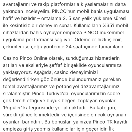
avantajlarını ve rakip platformlarla kıyaslamalarını daha
yakından inceleyelim. PINCO’nun mobil bahis uygulaması
hafif ve hızlıdır – ortalama 2. 5 saniyelik yükleme süresi
ile kesintisiz bir deneyim sunar. Kullanıcıların %65’i mobil
cihazlardan bahis oynuyor empieza PINCO mükemmel
uygulama performansı sağlıyor. Ödemeler hızlı işlenir,
çekimler ise çoğu yöntemle 24 saat içinde tamamlanır.
Casino Pinco Online olarak, sunduğumuz hizmetlerin
artıları ve eksileriyle şeffaf bir şekilde oyuncularımıza
yaklaşıyoruz. Aşağıda, casino deneyiminizi
değerlendirirken göz önünde bulundurmanız gereken
temel avantajlarımız ve potansiyel dezavantajlarımız
sıralanmıştır. Pinco Turkiye’da, oyuncularımızın sobre
çok tercih ettiği ve büyük beğeni toplayan oyunlar
‘Popüler’ kategorisinde yer almaktadır. Bu kategori,
sürekli güncellenmektedir ve içerisinde en çok oynanan
oyunları barındırır. Bu bonuslar, yalnızca Pinco TR kayıtlı
empieza giriş yapmış kullanıcılar için geçerlidir. İlk