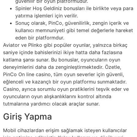
güvenilir bir oyun platformudur.
Spinler Hoş Geldiniz bonusları ile birlikte veya para
yatırma işlemleri için verilir.
Sonuç olarak, PinCo, güvenilirlik, zengin içerik ve
kullanıcı memnuniyeti gibi temel değerlerle hareket
eden bir platformdur.
Aviator ve Plinko gibi popüler oyunlar, yalnızca birkaç
saniye içinde bahislerinizi ikiye hatta daha fazlasına
katlama şansı sunar. Bu bonuslar, oyuncuların oyun
deneyimlerini daha da zenginleştirmektedir. Özetle,
PinCo On line casino, tüm oyun severler için güvenli,
eğlenceli ve kazançlı bir oyun platformu sunmaktadır.
Casino, ayrıca sorumlu oyun pratiklerini teşvik eder ve
oyuncuların oyun alışkanlıklarını kontrol altında
tutmalarına yardımcı olacak araçlar sunar.
Giriş Yapma
Mobil cihazlardan erişim sağlamak isteyen kullanıcılar