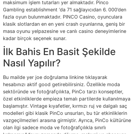
maksimum işlem tutarları yer almaktadır. Pinco
Gambling establishment ‘da 71 sağlayıcıdan 6. 000’den
fazla oyun bulunmaktadır. PINCO Casino, oyunculara
klasik slotlardan en en yeni crash oyunlarına, geniş bir
masa oyunu yelpazesine ve canlı casino deneyimlerine
kadar birçok seçenek sunar.
İlk Bahis En Basit Şekilde
Nasıl Yapılır?
Bu mailde yer joe doğrulama linkine tıklayarak
hesabınızı aktif good getirebilirsiniz. Özellikle moda
sektöründe ve fotoğrafçılıkta, PinCo tarzı konseptler,
özel etkinliklerde empieza temalı partilerde kullanılmaya
başlamıştır. Vintage kıyafetler, kırmızı ruj ve dalgalı saç
modelleri gibi klasik PinCo unsurları, bu tür etkinliklerin
vazgeçilmezleri arasına girmiştir. Ayrıca, PinCo kültürüne
olan ilgi sadece moda ve fotoğrafçılıkla sınırlı