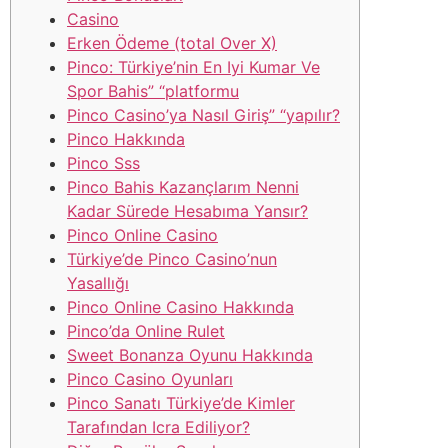
Casino
Erken Ödeme (total Over X)
Pinco: Türkiye’nin En Iyi Kumar Ve
Spor Bahis” “platformu
Pinco Casino’ya Nasıl Giriş” “yapılır?
Pinco Hakkında
Pinco Sss
Pinco Bahis Kazançlarım Nenni
Kadar Sürede Hesabıma Yansır?
Pinco Online Casino
Türkiye’de Pinco Casino’nun
Yasallığı
Pinco Online Casino Hakkında
Pinco’da Online Rulet
Sweet Bonanza Oyunu Hakkında
Pinco Casino Oyunları
Pinco Sanatı Türkiye’de Kimler
Tarafından Icra Ediliyor?