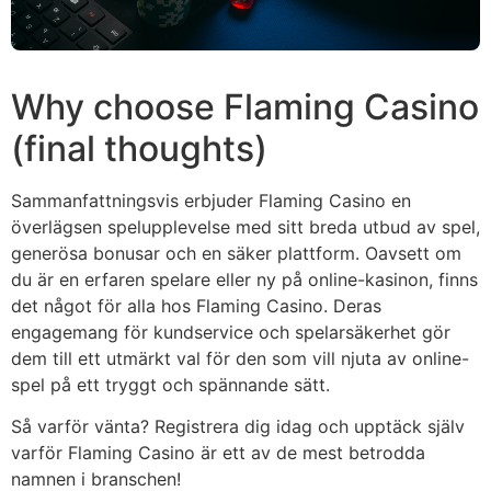
Why choose Flaming Casino
(final thoughts)
Sammanfattningsvis erbjuder Flaming Casino en
överlägsen spelupplevelse med sitt breda utbud av spel,
generösa bonusar och en säker plattform. Oavsett om
du är en erfaren spelare eller ny på online-kasinon, finns
det något för alla hos Flaming Casino. Deras
engagemang för kundservice och spelarsäkerhet gör
dem till ett utmärkt val för den som vill njuta av online-
spel på ett tryggt och spännande sätt.
Så varför vänta? Registrera dig idag och upptäck själv
varför Flaming Casino är ett av de mest betrodda
namnen i branschen!