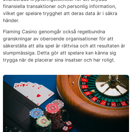
finansiella transaktioner och personlig information,
vilket ger spelare trygghet att deras data är i säkra
händer.
Flaming Casino genomgår också regelbundna
granskningar av oberoende organisationer för att
säkerställa att alla spel är rättvisa och att resultaten är
slumpmässiga. Detta gör att spelare kan känna sig
trygga när de placerar sina insatser och har roligt.