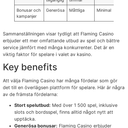
Bonusar och
Generösa
Måttliga
Minimal
kampanjer
Sammanställningen visar tydligt att Flaming Casino
erbjuder ett mer omfattande utbud av spel och bättre
service jämfört med många konkurrenter. Det är en
viktig faktor för spelare i valet av kasino.
Key benefits
Att välja Flaming Casino har många fördelar som gör
det till en överlägsen plattform för spelare. Här är några
av de främsta fördelarna:
Stort spelutbud:
Med över 1 500 spel, inklusive
slots och bordsspel, finns alltid något nytt att
upptäcka.
Generösa bonusar:
Flaming Casino erbjuder