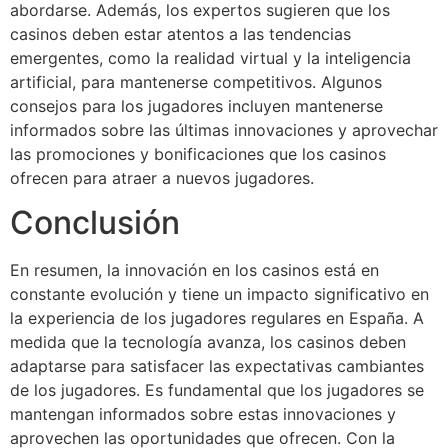
abordarse. Además, los expertos sugieren que los
casinos deben estar atentos a las tendencias
emergentes, como la realidad virtual y la inteligencia
artificial, para mantenerse competitivos. Algunos
consejos para los jugadores incluyen mantenerse
informados sobre las últimas innovaciones y aprovechar
las promociones y bonificaciones que los casinos
ofrecen para atraer a nuevos jugadores.
Conclusión
En resumen, la innovación en los casinos está en
constante evolución y tiene un impacto significativo en
la experiencia de los jugadores regulares en España. A
medida que la tecnología avanza, los casinos deben
adaptarse para satisfacer las expectativas cambiantes
de los jugadores. Es fundamental que los jugadores se
mantengan informados sobre estas innovaciones y
aprovechen las oportunidades que ofrecen. Con la