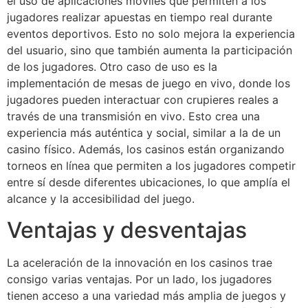
el uso de aplicaciones móviles que permiten a los
jugadores realizar apuestas en tiempo real durante
eventos deportivos. Esto no solo mejora la experiencia
del usuario, sino que también aumenta la participación
de los jugadores. Otro caso de uso es la
implementación de mesas de juego en vivo, donde los
jugadores pueden interactuar con crupieres reales a
través de una transmisión en vivo. Esto crea una
experiencia más auténtica y social, similar a la de un
casino físico. Además, los casinos están organizando
torneos en línea que permiten a los jugadores competir
entre sí desde diferentes ubicaciones, lo que amplía el
alcance y la accesibilidad del juego.
Ventajas y desventajas
La aceleración de la innovación en los casinos trae
consigo varias ventajas. Por un lado, los jugadores
tienen acceso a una variedad más amplia de juegos y