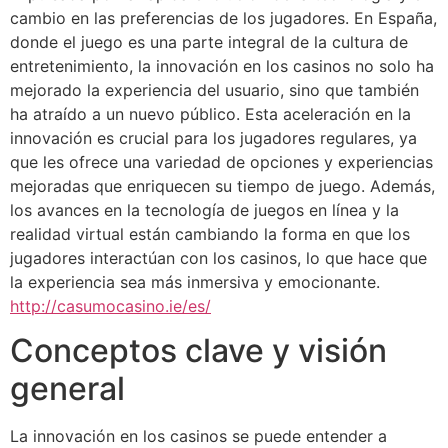
cambio en las preferencias de los jugadores. En España,
donde el juego es una parte integral de la cultura de
entretenimiento, la innovación en los casinos no solo ha
mejorado la experiencia del usuario, sino que también
ha atraído a un nuevo público. Esta aceleración en la
innovación es crucial para los jugadores regulares, ya
que les ofrece una variedad de opciones y experiencias
mejoradas que enriquecen su tiempo de juego. Además,
los avances en la tecnología de juegos en línea y la
realidad virtual están cambiando la forma en que los
jugadores interactúan con los casinos, lo que hace que
la experiencia sea más inmersiva y emocionante.
http://casumocasino.ie/es/
Conceptos clave y visión
general
La innovación en los casinos se puede entender a