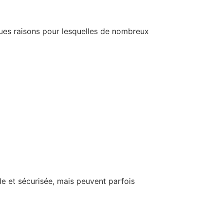
lques raisons pour lesquelles de nombreux
e et sécurisée, mais peuvent parfois