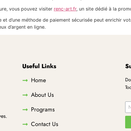
ture, vous pouvez visiter
renc-art.fr
, un site dédié à la prom
ne et d’une méthode de paiement sécurisée peut enrichir vo
ux d’argent en ligne.
Useful Links
S
Home
Do
To
About Us
Programs
es.
Contact Us