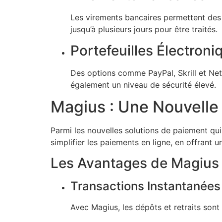
Les virements bancaires permettent des t
jusqu’à plusieurs jours pour être traités.
Portefeuilles Électroni
Des options comme PayPal, Skrill et Netel
également un niveau de sécurité élevé.
Magius : Une Nouvelle
Parmi les nouvelles solutions de paiement qu
simplifier les paiements en ligne, en offrant une
Les Avantages de Magius
Transactions Instantanées
Avec Magius, les dépôts et retraits sont