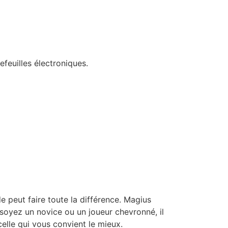
feuilles électroniques.
e peut faire toute la différence. Magius
soyez un novice ou un joueur chevronné, il
elle qui vous convient le mieux.