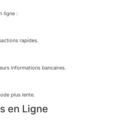
 ligne :
actions rapides.
urs informations bancaires.
ode plus lente.
s en Ligne