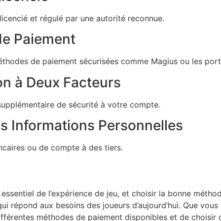
licencié et régulé par une autorité reconnue.
de Paiement
 méthodes de paiement sécurisées comme Magius ou les porte
ion à Deux Facteurs
supplémentaire de sécurité à votre compte.
s Informations Personnelles
ncaires ou de compte à des tiers.
essentiel de l’expérience de jeu, et choisir la bonne méthod
ui répond aux besoins des joueurs d’aujourd’hui. Que vous 
ifférentes méthodes de paiement disponibles et de choisir c