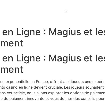
Home
About Us
Services
Contact Us
en Ligne : Magius et le
ement
en Ligne : Magius et le
ement
ce exponentielle en France, offrant aux joueurs une expéri
nts casino en ligne devient cruciale. Les joueurs souhaite
ans cet article, nous allons explorer les options de paiemen
de paiement innovante et vous donner des conseils pour ef