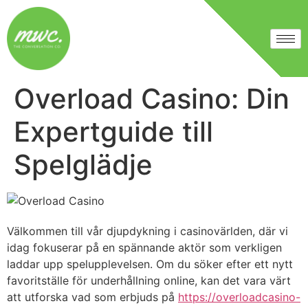
Overload Casino: Din
Expertguide till
Spelglädje
Välkommen till vår djupdykning i casinovärlden, där vi
idag fokuserar på en spännande aktör som verkligen
laddar upp spelupplevelsen. Om du söker efter ett nytt
favoritställe för underhållning online, kan det vara värt
att utforska vad som erbjuds på
https://overloadcasino-