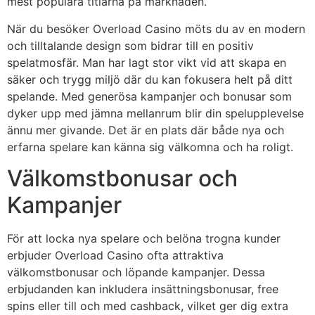
mest populära titlarna på marknaden.
När du besöker Overload Casino möts du av en modern
och tilltalande design som bidrar till en positiv
spelatmosfär. Man har lagt stor vikt vid att skapa en
säker och trygg miljö där du kan fokusera helt på ditt
spelande. Med generösa kampanjer och bonusar som
dyker upp med jämna mellanrum blir din spelupplevelse
ännu mer givande. Det är en plats där både nya och
erfarna spelare kan känna sig välkomna och ha roligt.
Välkomstbonusar och
Kampanjer
För att locka nya spelare och belöna trogna kunder
erbjuder Overload Casino ofta attraktiva
välkomstbonusar och löpande kampanjer. Dessa
erbjudanden kan inkludera insättningsbonusar, free
spins eller till och med cashback, vilket ger dig extra