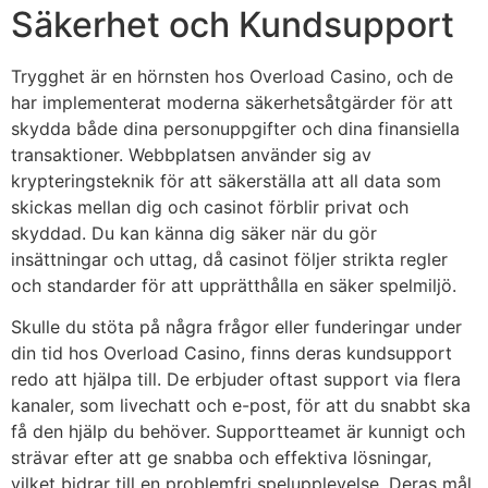
Säkerhet och Kundsupport
Trygghet är en hörnsten hos Overload Casino, och de
har implementerat moderna säkerhetsåtgärder för att
skydda både dina personuppgifter och dina finansiella
transaktioner. Webbplatsen använder sig av
krypteringsteknik för att säkerställa att all data som
skickas mellan dig och casinot förblir privat och
skyddad. Du kan känna dig säker när du gör
insättningar och uttag, då casinot följer strikta regler
och standarder för att upprätthålla en säker spelmiljö.
Skulle du stöta på några frågor eller funderingar under
din tid hos Overload Casino, finns deras kundsupport
redo att hjälpa till. De erbjuder oftast support via flera
kanaler, som livechatt och e-post, för att du snabbt ska
få den hjälp du behöver. Supportteamet är kunnigt och
strävar efter att ge snabba och effektiva lösningar,
vilket bidrar till en problemfri spelupplevelse. Deras mål