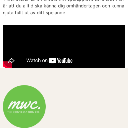
är att du alltid ska känna dig omhändertagen och kunna
njuta fullt ut av ditt spelande.