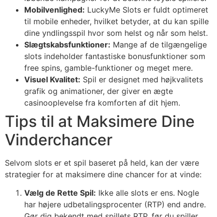
Mobilvenlighed:
LuckyMe Slots er fuldt optimeret
til mobile enheder, hvilket betyder, at du kan spille
dine yndlingsspil hvor som helst og når som helst.
Slægtskabsfunktioner:
Mange af de tilgængelige
slots indeholder fantastiske bonusfunktioner som
free spins, gamble-funktioner og meget mere.
Visuel Kvalitet:
Spil er designet med højkvalitets
grafik og animationer, der giver en ægte
casinooplevelse fra komforten af dit hjem.
Tips til at Maksimere Dine
Vinderchancer
Selvom slots er et spil baseret på held, kan der være
strategier for at maksimere dine chancer for at vinde:
Vælg de Rette Spil:
Ikke alle slots er ens. Nogle
har højere udbetalingsprocenter (RTP) end andre.
Gør dig bekendt med spillets RTP, før du spiller.