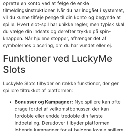
oprette en konto ved at følge de enkle
tilmeldingsinstruktioner. Når du har indgået i systemet,
vil du kunne tilføje penge til din konto og begynde at
spille. Hvert slot-spil har unikke regler, men typisk skal
du vælge din indsats og derefter trykke på spin-
knappen. Når hjulene stopper, afhænger det af
symbolernes placering, om du har vundet eller ej.
Funktioner ved LuckyMe
Slots
LuckyMe Slots tilbyder en række funktioner, der gør
spillere tiltrukket af platformen:
Bonusser og Kampagner:
Nye spillere kan ofte
drage fordel af velkomstbonusser, der kan
fordoble eller endda tredoble din første
indbetaling. Derudover tilbyder platformen
løbende kampagner for at belønne loyale spillere.