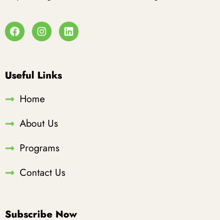
Useful Links
Home
About Us
Programs
Contact Us
Subscribe Now