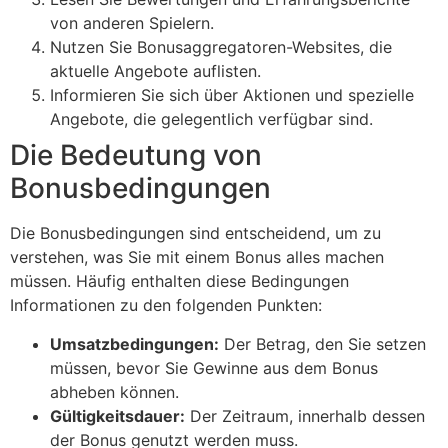
von anderen Spielern.
Nutzen Sie Bonusaggregatoren-Websites, die
aktuelle Angebote auflisten.
Informieren Sie sich über Aktionen und spezielle
Angebote, die gelegentlich verfügbar sind.
Die Bedeutung von
Bonusbedingungen
Die Bonusbedingungen sind entscheidend, um zu
verstehen, was Sie mit einem Bonus alles machen
müssen. Häufig enthalten diese Bedingungen
Informationen zu den folgenden Punkten:
Umsatzbedingungen:
Der Betrag, den Sie setzen
müssen, bevor Sie Gewinne aus dem Bonus
abheben können.
Gültigkeitsdauer:
Der Zeitraum, innerhalb dessen
der Bonus genutzt werden muss.