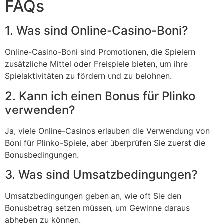
FAQs
1. Was sind Online-Casino-Boni?
Online-Casino-Boni sind Promotionen, die Spielern
zusätzliche Mittel oder Freispiele bieten, um ihre
Spielaktivitäten zu fördern und zu belohnen.
2. Kann ich einen Bonus für Plinko
verwenden?
Ja, viele Online-Casinos erlauben die Verwendung von
Boni für Plinko-Spiele, aber überprüfen Sie zuerst die
Bonusbedingungen.
3. Was sind Umsatzbedingungen?
Umsatzbedingungen geben an, wie oft Sie den
Bonusbetrag setzen müssen, um Gewinne daraus
abheben zu können.