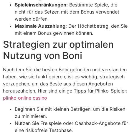
Spieleinschränkungen:
Bestimmte Spiele, die
nicht für das Setzen mit dem Bonus verwendet
werden dürfen.
Maximale Auszahlung:
Der Höchstbetrag, den Sie
mit einem Bonus gewinnen können.
Strategien zur optimalen
Nutzung von Boni
Nachdem Sie die besten Boni gefunden und verstanden
haben, wie sie funktionieren, ist es wichtig, strategisch
vorzugehen, um das Beste aus diesen Angeboten
herauszuholen. Hier sind einige Tipps für Plinko-Spieler:
plinko online casino
Beginnen Sie mit kleinen Beträgen, um die Risiken
zu minimieren.
Nutzen Sie Freispiele oder Cashback-Angebote für
eine risikofreie Testphase.