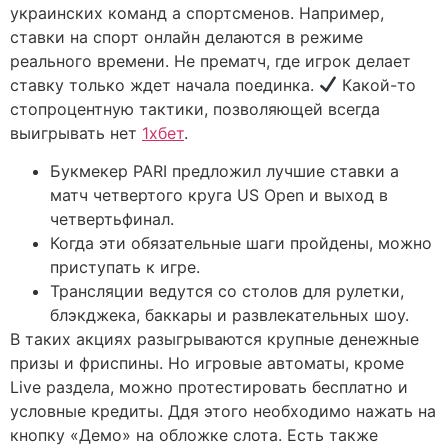
украинских команд а спортсменов. Например,
ставки на спорт онлайн делаются в режиме
реального времени. Не прематч, где игрок делает
ставку только ждет начала поединка.
Какой-то
стопроцентную тактики, позволяющей всегда
выигрывать нет
1хбет
.
Букмекер PARI предложил лучшие ставки а
матч четвертого круга US Open и выход в
четвертьфинал.
Когда эти обязательные шаги пройдены, можно
приступать к игре.
Трансляции ведутся со столов для рулетки,
блэкджека, баккары и развлекательных шоу.
В таких акциях разыгрываются крупные денежные
призы и фриспины. Но игровые автоматы, кроме
Live раздела, можно протестировать бесплатно и
условные кредиты. Ддя этого необходимо нажать на
кнопку «Демо» на обложке слота. Есть также