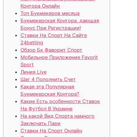
Контора Онлайн
Топ Букмекеров месяца
Букмекерская Контора, дающая
Бонус При Регистрации!
Ставки На Спорт На Сайте
24betting
Обзор Бк Фаворит Спорт
Мобильное Приложение Favorit
Sport
Линия Live
Шаг 4 Пополнить Счет
Какая эта Популярная
Букмекерская Контора?
Какие Есть особенности Ставок
На Футбол В Украине
На какой Вид Спорта намного
Заключать Пари
Ставки На Спорт Онлайн