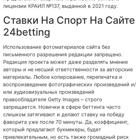
лицензии КРАИЛ №137, выданной в 2021 году.
Ставки На Спорт На Сайте
24betting
Использование фотоматериалов сайта без
письменного разрешения редакции запрещено.
Редакция проекта может даже разделять мнение
авторы и не несший ответственности за авторские
материалы. Любое копирование, перепечатка и
воспроизведение фотографических произведений и/
или аудиовизуальных произведений
правообладателя Getty Images – строго
запрещается. Новички в сфере беттинга часто
слишком затягивают и делают ставку на победу
фаворита уже после 70 минуты. Да, коэффициент,
который предлагают букмекеры, будет
привлекательным, но есть также громадный риск