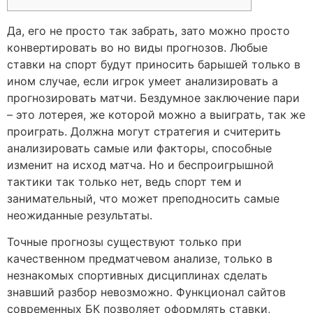
Да, его не просто так забрать, зато можно просто
конвертировать во но виды прогнозов. Любые
ставки на спорт будут приносить барышей только в
ином случае, если игрок умеет анализировать а
прогнозировать матчи. Бездумное заключение пари
– это лотерея, же которой можно а выиграть, так же
проиграть. Должна могут стратегия и считерить
анализировать самые или факторы, способные
изменит на исход матча. Но и беспроигрышной
тактики так только нет, ведь спорт тем и
занимательный, что может преподносить самые
неожиданные результаты.
Точные прогнозы существуют только при
качественном предматчевом анализе, только в
незнакомых спортивных дисциплинах сделать
знавший разбор невозможно. Функционал сайтов
современных БК позволяет оформлять ставки,