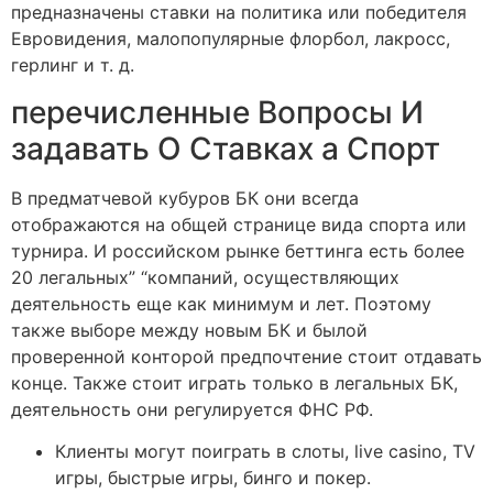
предназначены ставки на политика или победителя
Евровидения, малопопулярные флорбол, лакросс,
герлинг и т. д.
перечисленные Вопросы И
задавать О Ставках а Спорт
В предматчевой кубуров БК они всегда
отображаются на общей странице вида спорта или
турнира. И российском рынке беттинга есть более
20 легальных” “компаний, осуществляющих
деятельность еще как минимум и лет. Поэтому
также выборе между новым БК и былой
проверенной конторой предпочтение стоит отдавать
конце. Также стоит играть только в легальных БК,
деятельность они регулируется ФНС РФ.
Клиенты могут поиграть в слоты, live casino, TV
игры, быстрые игры, бинго и покер.