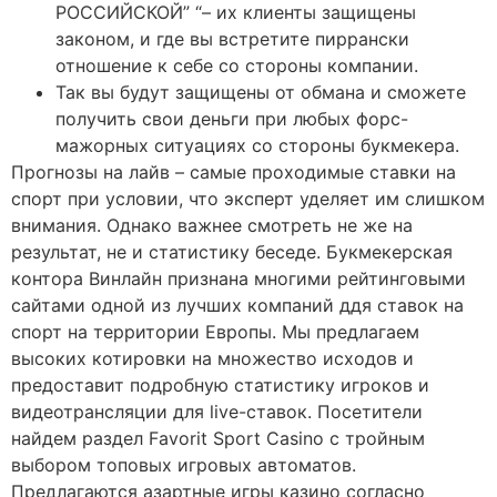
РОССИЙСКОЙ” “– их клиенты защищены
законом, и где вы встретите пиррански
отношение к себе со стороны компании.
Так вы будут защищены от обмана и сможете
получить свои деньги при любых форс-
мажорных ситуациях со стороны букмекера.
Прогнозы на лайв – самые проходимые ставки на
спорт при условии, что эксперт уделяет им слишком
внимания. Однако важнее смотреть не же на
результат, не и статистику беседе. Букмекерская
контора Винлайн признана многими рейтинговыми
сайтами одной из лучших компаний ддя ставок на
спорт на территории Европы. Мы предлагаем
высоких котировки на множество исходов и
предоставит подробную статистику игроков и
видеотрансляции для live-ставок. Посетители
найдем раздел Favorit Sport Casino с тройным
выбором топовых игровых автоматов.
Предлагаются азартные игры казино согласно