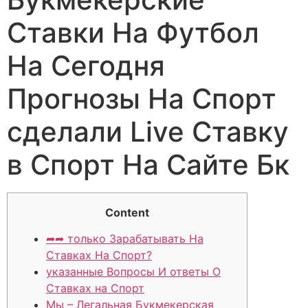
Ставки На Футбол
На Сегодня
Прогнозы На Спорт
сделали Live Ставку
в Спорт На Сайте Бк
Content
➦➦ только Зарабатывать На
Ставках На Спорт?
указанные Вопросы И ответы О
Ставках на Спорт
Мы – Легальная Букмекерская