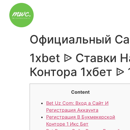
Официальный Са
1xbet ᐉ Ставки 
Контора 1хбет ᐉ
Content
Bet Uz Com: Вход а Сайт И
Регистрация Аккаунта
Регистрация В Букмекерской
Конторе 1 Икс Бет