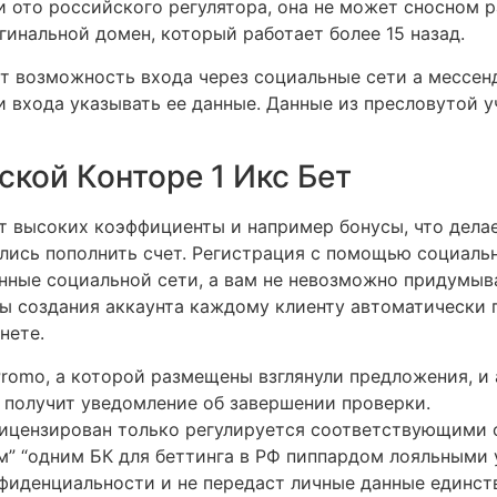
 ото российского регулятора, она не может сносном ра
гинальной домен, который работает более 15 назад.
ует возможность входа через социальные сети а мессе
и входа указывать ее данные. Данные из пресловутой у
ской Конторе 1 Икс Бет
т высоких коэффициенты и например бонусы, что дела
ались пополнить счет. Регистрация с помощью социаль
анные социальной сети, а вам не невозможно придумыва
 создания аккаунта каждому клиенту автоматически 
нете.
Promo, а которой размещены взглянули предложения, и
к получит уведомление об завершении проверки.
лицензирован только регулируется соответствующими 
м” “одним БК для беттинга в РФ пиппардом лояльными 
фиденциальности и не передаст личные данные единст