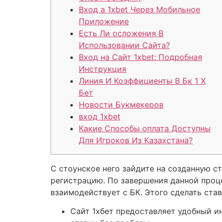
Вход а 1xbet Через Мобильное
Приложение
Есть Ли осложения В
Использовании Сайта?
Вход на Сайт 1xbet: Подробная
Инструкция
Линия И Коэффициенты В Бк 1 Х
Бет
Новости Букмекеров
вход 1xbet
Какие Способы оплата Доступны
Для Игроков Из Казахстана?
С стоунское него зайдите на созданную с
регистрацию. По завершения данной проце
взаимодействует с БК. Этого сделать став
Сайт 1хбет предоставляет удобный и