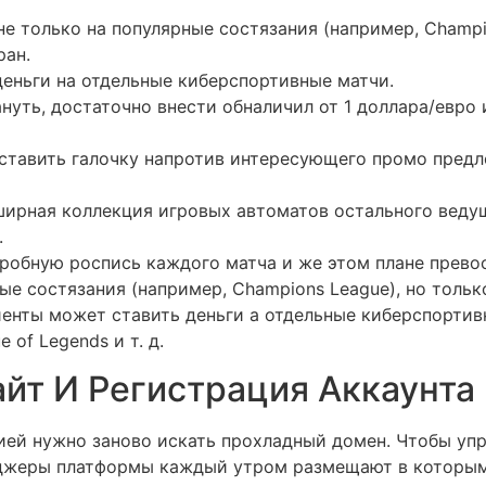
е только на популярные состязания (например, Champi
ран.
деньги на отдельные киберспортивные матчи.
нуть, достаточно внести обналичил от 1 доллара/евро
оставить галочку напротив интересующего промо предл
ширная коллекция игровых автоматов остального веду
.
робную роспись каждого матча и же этом плане прево
ные состязания (например, Champions League), но толь
лиенты может ставить деньги а отдельные киберспортив
e of Legends и т. д.
айт И Регистрация Аккаунта
ией нужно заново искать прохладный домен. Чтобы упр
неджеры платформы каждый утром размещают в которым