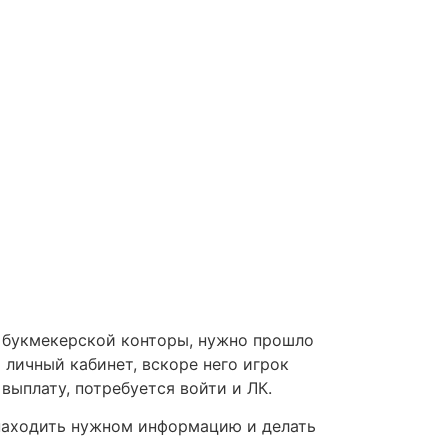
и букмекерской конторы, нужно прошло
 личный кабинет, вскоре него игрок
выплату, потребуется войти и ЛК.
 находить нужном информацию и делать