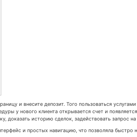
траницу и внесите депозит. Того пользоваться услугам
дуры у нового клиента открывается счет и появляется
ку, доказать историю сделок, задействовать запрос на 
нтерфейс и простых навигацию, что позволяла быстро