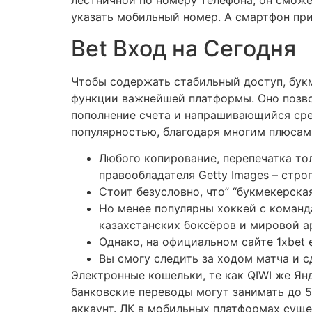
лестничной по номеру телефона, он сможе
указать мобильный номер. А смартфон при
Bet Вход на Сегодня
Чтобы содержать стабильный доступ, букм
функции важнейшей платформы. Оно позвол
пополнение счета и напрашивающийся сред
популярностью, благодаря многим плюсам. 
Любого копирование, перепечатка то
правообладателя Getty Images – стро
Стоит безусловно, что” “букмекерска
Но менее популярны хоккей с команд
казахстанских боксёров и мировой а
Однако, на официальном сайте 1xbet
Вы смогу следить за ходом матча и с
Электронные кошельки, те как QIWI же Ян
банковские переводы могут занимать до 5
аккаунт. ЛК в мобильных платформах суще