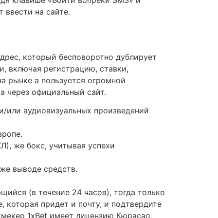
удя клавише «Войти вопреки SMS» и
 ввести на сайте.
адрес, который бесповоротно дублирует
, включая регистрацию, ставки,
на рынке а пользуется огромной
 а через официальный сайт.
 и/или аудиовизуальных произведений
вропе.
), же бокс, учитывая успехи
 же выводе средств.
ийся (в течение 24 часов), тогда только
, которая придет и почту, и подтвердите
кмекер 1xBet имеет лицензию Кюрасао,