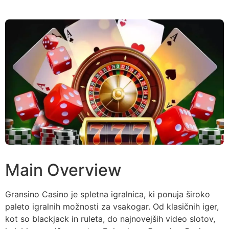
Main Overview
Gransino Casino je spletna igralnica, ki ponuja široko
paleto igralnih možnosti za vsakogar. Od klasičnih iger,
kot so blackjack in ruleta, do najnovejših video slotov,