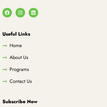
Useful Links
Home
About Us
Programs
Contact Us
Subscribe Now