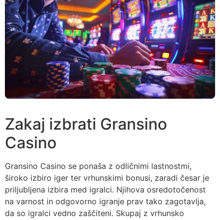
Zakaj izbrati Gransino
Casino
Gransino Casino se ponaša z odličnimi lastnostmi,
široko izbiro iger ter vrhunskimi bonusi, zaradi česar je
priljubljena izbira med igralci. Njihova osredotočenost
na varnost in odgovorno igranje prav tako zagotavlja,
da so igralci vedno zaščiteni. Skupaj z vrhunsko