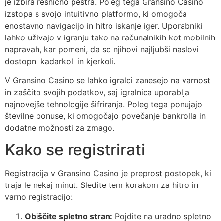
je izbira resnično pestra. Poleg tega Gransino Casino
izstopa s svojo intuitivno platformo, ki omogoča
enostavno navigacijo in hitro iskanje iger. Uporabniki
lahko uživajo v igranju tako na računalnikih kot mobilnih
napravah, kar pomeni, da so njihovi najljubši naslovi
dostopni kadarkoli in kjerkoli.
V Gransino Casino se lahko igralci zanesejo na varnost
in zaščito svojih podatkov, saj igralnica uporablja
najnovejše tehnologije šifriranja. Poleg tega ponujajo
številne bonuse, ki omogočajo povečanje bankrolla in
dodatne možnosti za zmago.
Kako se registrirati
Registracija v Gransino Casino je preprost postopek, ki
traja le nekaj minut. Sledite tem korakom za hitro in
varno registracijo:
Obiščite spletno stran:
Pojdite na uradno spletno