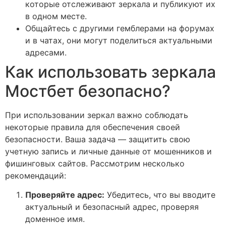
которые отслеживают зеркала и публикуют их
в одном месте.
Общайтесь с другими гемблерами на форумах
и в чатах, они могут поделиться актуальными
адресами.
Как использовать зеркала
Мостбет безопасно?
При использовании зеркал важно соблюдать
некоторые правила для обеспечения своей
безопасности. Ваша задача — защитить свою
учетную запись и личные данные от мошенников и
фишинговых сайтов. Рассмотрим несколько
рекомендаций:
Проверяйте адрес:
Убедитесь, что вы вводите
актуальный и безопасный адрес, проверяя
доменное имя.