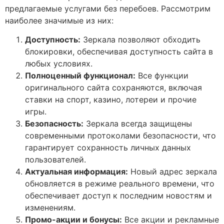
предлагаемые услугами без перебоев. Рассмотрим
наиболее значимые из них:
Доступность:
Зеркала позволяют обходить
блокировки, обеспечивая доступность сайта в
любых условиях.
Полноценный функционал:
Все функции
оригинального сайта сохраняются, включая
ставки на спорт, казино, лотереи и прочие
игры.
Безопасность:
Зеркала всегда защищены
современными протоколами безопасности, что
гарантирует сохранность личных данных
пользователей.
Актуальная информация:
Новый адрес зеркала
обновляется в режиме реального времени, что
обеспечивает доступ к последним новостям и
изменениям.
Промо-акции и бонусы:
Все акции и рекламные