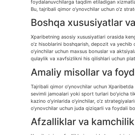
foydalanuvchilarga taqdim etiladigan xizmatlari
Bu, tajribali qimor o‘ynovchilar uchun o‘z stra
Boshqa xususiyatlar va 
Xparibetning asosiy xususiyatlari orasida keng
o‘z hisoblarini boshqarish, depozit va yechib 
o‘yinchilar uchun maxsus bonuslar va aktsiyalar
qulaylik va xavfsizlikni his qilishlari uchun pl
Amaliy misollar va foyd
Tajribali qimor o‘ynovchilar uchun Xparibetda o
sevimli jamoalari yoki sport turlari bo‘yicha ti
kazino o‘yinlarida o‘yinchilar, o‘z strategiyala
o‘ynovchilar uchun juda qiziqarli va foydali bo
Afzalliklar va kamchilik