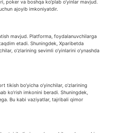
ari, poker va boshqa ko‘plab o‘yinlar mavjud.
 uchun ajoyib imkoniyatdir.
satish mavjud. Platforma, foydalanuvchilarga
ni taqdim etadi. Shuningdek, Xparibetda
lar, o‘zlarining sevimli o‘yinlarini o‘ynashda
tikish bo‘yicha o‘yinchilar, o‘zlarining
sinab ko‘rish imkonini beradi. Shuningdek,
ega. Bu kabi vaziyatlar, tajribali qimor