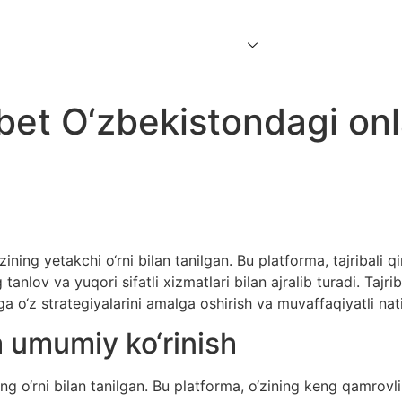
Home
About Us
Services
Contact Us
et O‘zbekistondagi onl
zining yetakchi o‘rni bilan tanilgan. Bu platforma, tajribali
 tanlov va yuqori sifatli xizmatlari bilan ajralib turadi. Taj
 o‘z strategiyalarini amalga oshirish va muvaffaqiyatli nati
 umumiy ko‘rinish
g o‘rni bilan tanilgan. Bu platforma, o‘zining keng qamrovli o