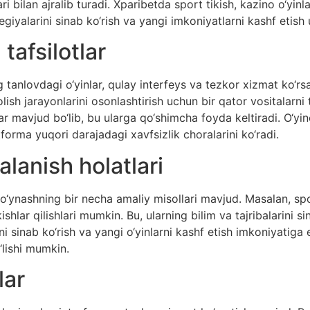
 bilan ajralib turadi. Xparibetda sport tikish, kazino o‘yinl
tegiyalarini sinab ko‘rish va yangi imkoniyatlarni kashf etish
tafsilotlar
 tanlovdagi o‘yinlar, qulay interfeys va tezkor xizmat ko‘r
olish jarayonlarini osonlashtirish uchun bir qator vositalar
 mavjud bo‘lib, bu ularga qo‘shimcha foyda keltiradi. O‘yinchi
atforma yuqori darajadagi xavfsizlik choralarini ko‘radi.
alanish holatlari
‘ynashning bir necha amaliy misollari mavjud. Masalan, sport 
kishlar qilishlari mumkin. Bu, ularning bilim va tajribalarini 
rini sinab ko‘rish va yangi o‘yinlarni kashf etish imkoniyatiga 
‘lishi mumkin.
lar