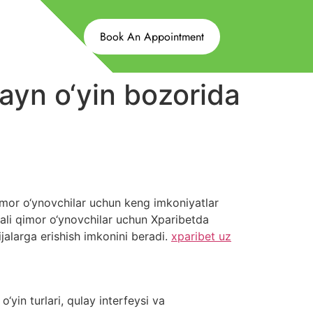
Book An Appointment
ayn o‘yin bozorida
 qimor o‘ynovchilar uchun keng imkoniyatlar
ribali qimor o‘ynovchilar uchun Xparibetda
jalarga erishish imkonini beradi.
xparibet uz
‘yin turlari, qulay interfeysi va