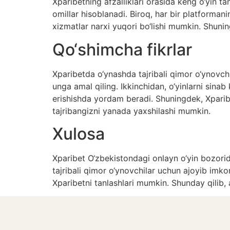
Xparibetning afzalliklari orasida keng o‘yin t
omillar hisoblanadi. Biroq, har bir platforman
xizmatlar narxi yuqori bo‘lishi mumkin. Shunin
Qo‘shimcha fikrlar
Xparibetda o‘ynashda tajribali qimor o‘ynovch
unga amal qiling. Ikkinchidan, o‘yinlarni sinab 
erishishda yordam beradi. Shuningdek, Xparibe
tajribangizni yanada yaxshilashi mumkin.
Xulosa
Xparibet O‘zbekistondagi onlayn o‘yin bozorida 
tajribali qimor o‘ynovchilar uchun ajoyib imkon
Xparibetni tanlashlari mumkin. Shunday qilib, a