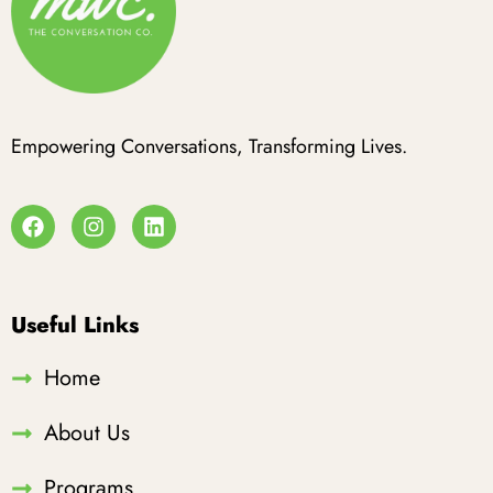
Empowering Conversations, Transforming Lives.
Useful Links
Home
About Us
Programs