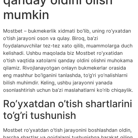
mumkin
Mostbet – bukmekerlik xidmati bo’lib, uning ro’yxatdan
o’tish jarayoni oson va qulay. Biroq, ba’zi
foydalanuvchilar tez-tez xato qilib, muammolarga duch
kelishadi. Ushbu maqolada biz Mostbet ro’yxatidan
o’tish vaqtida xatolarni qanday oldini olishni muhokama
qilamiz. Rivojlanayotgan onlayn bukmekerlar orasida
eng mashhur bo’lganini tanlashda, to’g’ri yo’nalishlarni
bilish muhimdir. Keling, ushbu jarayonni yanada
osonlashtirish uchun ba’zi maslahatlarni ko’rib chiqaylik.
Ro’yxatdan o’tish shartlarini
to’g’ri tushunish
Mostbet ro’yxatdan o’tish jarayonini boshlashdan oldin,
barcha shartlar va qoidalarni tushunishga harakat qiling.