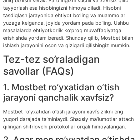
aniq bo’lishi kerak. Parolingizni kuchli va xavfsiz qilib
tayyorlash esa hisobingizni himoya qiladi. Hisobni
tasdiqlash jarayonida ehtiyot bo’ling va muammolar
yuzaga kelganda, joyida yordam pada bo’ling. Ushbu
masalalarda ehtiyotkorlik ko’proq muvaffaqiyatga
erishishda yordam beradi. Shunday qilib, Mostbet bilan
ishlash jarayonini oson va qiziqarli qilishingiz mumkin.
Tez-tez so’raladigan
savollar (FAQs)
1. Mostbet ro’yxatidan o’tish
jarayoni qanchalik xavfsiz?
Mostbet ro’yxatidan o’tish jarayoni xavfsizlikni eng
yuqori darajada ta’minlaydi. Shaxsiy ma’lumotlar attach
qilingan shifrlovchi protokollar orqali himoyalangan.
2. Agar men ro’yxatdan o’tishda