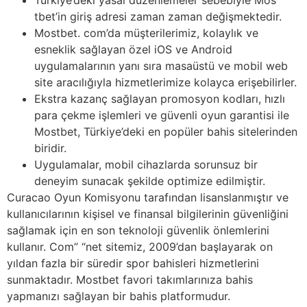
Türkiye’deki yasal düzenlemeler sebebiyle Mos
tbet’in giriş adresi zaman zaman değişmektedir.
Mostbet. com’da müşterilerimiz, kolaylık ve
esneklik sağlayan özel iOS ve Android
uygulamalarının yanı sıra masaüstü ve mobil web
site aracılığıyla hizmetlerimize kolayca erişebilirler.
Ekstra kazanç sağlayan promosyon kodları, hızlı
para çekme işlemleri ve güvenli oyun garantisi ile
Mostbet, Türkiye’deki en popüler bahis sitelerinden
biridir.
Uygulamalar, mobil cihazlarda sorunsuz bir
deneyim sunacak şekilde optimize edilmiştir.
Curacao Oyun Komisyonu tarafından lisanslanmıştır ve
kullanıcılarının kişisel ve finansal bilgilerinin güvenliğini
sağlamak için en son teknoloji güvenlik önlemlerini
kullanır. Com” “net sitemiz, 2009’dan başlayarak on
yıldan fazla bir süredir spor bahisleri hizmetlerini
sunmaktadır. Mostbet favori takımlarınıza bahis
yapmanızı sağlayan bir bahis platformudur.