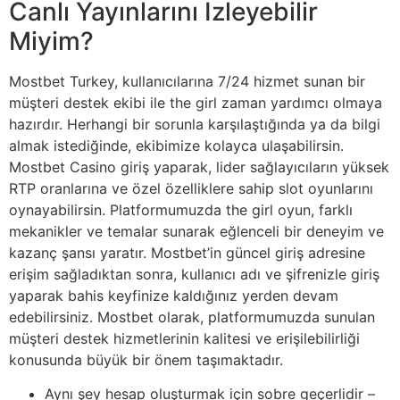
Canlı Yayınlarını Izleyebilir
Miyim?
Mostbet Turkey, kullanıcılarına 7/24 hizmet sunan bir
müşteri destek ekibi ile the girl zaman yardımcı olmaya
hazırdır. Herhangi bir sorunla karşılaştığında ya da bilgi
almak istediğinde, ekibimize kolayca ulaşabilirsin.
Mostbet Casino giriş yaparak, lider sağlayıcıların yüksek
RTP oranlarına ve özel özelliklere sahip slot oyunlarını
oynayabilirsin. Platformumuzda the girl oyun, farklı
mekanikler ve temalar sunarak eğlenceli bir deneyim ve
kazanç şansı yaratır. Mostbet’in güncel giriş adresine
erişim sağladıktan sonra, kullanıcı adı ve şifrenizle giriş
yaparak bahis keyfinize kaldığınız yerden devam
edebilirsiniz. Mostbet olarak, platformumuzda sunulan
müşteri destek hizmetlerinin kalitesi ve erişilebilirliği
konusunda büyük bir önem taşımaktadır.
Aynı şey hesap oluşturmak için sobre geçerlidir –