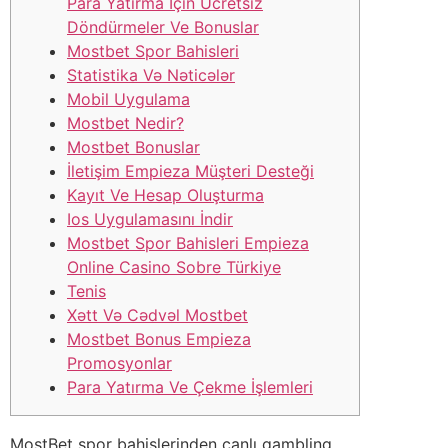
Para Yatırma İçin Ücretsiz
Döndürmeler Ve Bonuslar
Mostbet Spor Bahisleri
Statistika Və Nəticələr
Mobil Uygulama
Mostbet Nedir?
Mostbet Bonuslar
İletişim Empieza Müşteri Desteği
Kayıt Ve Hesap Oluşturma
Ios Uygulamasını İndir
Mostbet Spor Bahisleri Empieza
Online Casino Sobre Türkiye
Tenis
Xətt Və Cədvəl Mostbet
Mostbet Bonus Empieza
Promosyonlar
Para Yatırma Ve Çekme İşlemleri
MostBet spor bahislerinden canlı gambling