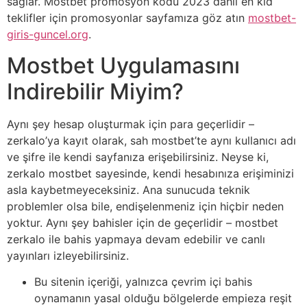
sağlar. Mostbet promosyon kodu 2023 dahil en kid
teklifler için promosyonlar sayfamıza göz atın
mostbet-
giris-guncel.org
.
Mostbet Uygulamasını
Indirebilir Miyim?
Aynı şey hesap oluşturmak için para geçerlidir –
zerkalo’ya kayıt olarak, sah mostbet’te aynı kullanıcı adı
ve şifre ile kendi sayfanıza erişebilirsiniz. Neyse ki,
zerkalo mostbet sayesinde, kendi hesabınıza erişiminizi
asla kaybetmeyeceksiniz. Ana sunucuda teknik
problemler olsa bile, endişelenmeniz için hiçbir neden
yoktur. Aynı şey bahisler için de geçerlidir – mostbet
zerkalo ile bahis yapmaya devam edebilir ve canlı
yayınları izleyebilirsiniz.
Bu sitenin içeriği, yalnızca çevrim içi bahis
oynamanın yasal olduğu bölgelerde empieza reşit