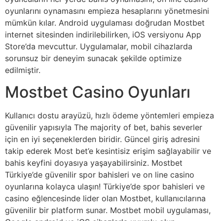
oyunlarını oynamasını empieza hesaplarını yönetmesini
mümkün kılar. Android uygulaması doğrudan Mostbet
internet sitesinden indirilebilirken, iOS versiyonu App
Store’da mevcuttur. Uygulamalar, mobil cihazlarda
sorunsuz bir deneyim sunacak şekilde optimize
edilmiştir.
Mostbet Casino Oyunları
Kullanıcı dostu arayüzü, hızlı ödeme yöntemleri empieza
güvenilir yapısıyla The majority of bet, bahis severler
için en iyi seçeneklerden biridir. Güncel giriş adresini
takip ederek Most bet’e kesintisiz erişim sağlayabilir ve
bahis keyfini doyasıya yaşayabilirsiniz. Mostbet
Türkiye’de güvenilir spor bahisleri ve on line casino
oyunlarına kolayca ulaşın! Türkiye’de spor bahisleri ve
casino eğlencesinde lider olan Mostbet, kullanıcılarına
güvenilir bir platform sunar. Mostbet mobil uygulaması,