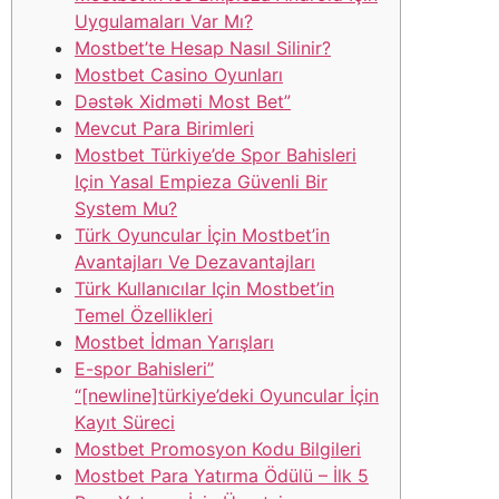
Uygulamaları Var Mı?
Mostbet’te Hesap Nasıl Silinir?
Mostbet Casino Oyunları
Dəstək Xidməti Most Bet”
Mevcut Para Birimleri
Mostbet Türkiye’de Spor Bahisleri
Için Yasal Empieza Güvenli Bir
System Mu?
Türk Oyuncular İçin Mostbet’in
Avantajları Ve Dezavantajları
Türk Kullanıcılar Için Mostbet’in
Temel Özellikleri
Mostbet İdman Yarışları
E-spor Bahisleri”
“[newline]türkiye’deki Oyuncular İçin
Kayıt Süreci
Mostbet Promosyon Kodu Bilgileri
Mostbet Para Yatırma Ödülü – İlk 5