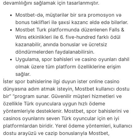
devamlılığını sağlamak için tasarlanmıştır.
Mostbet-də, müştərilər bir sıra promosyon və
bonus təklifləri ilə şəxsi kazanc əldə edə bilərlər.
Mostbet Turk platformunda düzenlenen Falls &
Wins etkinlikleri ile 6. five-hundred farklı ödül
kazanabilir, anında bonuslar ve ücretsiz
döndürmelerden faydalanabilirsin.
Uygulama, spor bahisleri ve casino oyunları dahil
olmak üzere tüm platform özelliklerine erişim
sağlar.
İster spor bahislerine ilgi duyun ister online casino
dünyasına adım atmak isteyin, Mostbet kullanıcı dostu
bir” “program sunar. Güvenilir müşteri hizmetleri ve
özellikle Türk oyunculara uygun hızlı ödeme
yöntemleriyle desteklenir. Mostbet, spor bahislerini ve
casinos oyunlarını seven Türk oyuncular için en iyi
platformlardan biridir. Yerel ödeme yöntemleri, kullanıcı
dostu arayüzü ve cazip bonuslarıyla Mostbet,