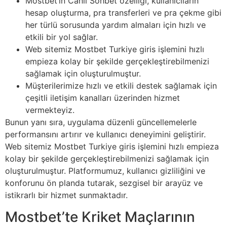
Mostbet’in Canlı Sohbet özelliği, kullanıcıların
hesap oluşturma, pra transferleri ve pra çekme gibi
her türlü sorusunda yardım almaları için hızlı ve
etkili bir yol sağlar.
Web sitemiz Mostbet Turkiye giris işlemini hızlı
empieza kolay bir şekilde gerçekleştirebilmenizi
sağlamak için oluşturulmuştur.
Müşterilerimize hızlı ve etkili destek sağlamak için
çeşitli iletişim kanalları üzerinden hizmet
vermekteyiz.
Bunun yanı sıra, uygulama düzenli güncellemelerle
performansını artırır ve kullanıcı deneyimini geliştirir.
Web sitemiz Mostbet Turkiye giris işlemini hızlı empieza
kolay bir şekilde gerçekleştirebilmenizi sağlamak için
oluşturulmuştur. Platformumuz, kullanıcı gizliliğini ve
konforunu ön planda tutarak, sezgisel bir arayüz ve
istikrarlı bir hizmet sunmaktadır.
Mostbet’te Kriket Maçlarının