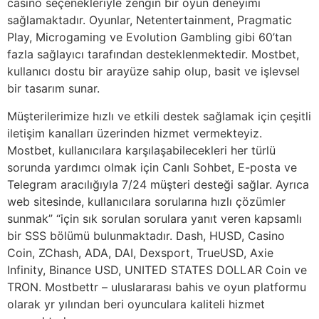
casino seçenekleriyle zengin bir oyun deneyimi
sağlamaktadır. Oyunlar, Netentertainment, Pragmatic
Play, Microgaming ve Evolution Gambling gibi 60’tan
fazla sağlayıcı tarafından desteklenmektedir. Mostbet,
kullanıcı dostu bir arayüze sahip olup, basit ve işlevsel
bir tasarım sunar.
Müşterilerimize hızlı ve etkili destek sağlamak için çeşitli
iletişim kanalları üzerinden hizmet vermekteyiz.
Mostbet, kullanıcılara karşılaşabilecekleri her türlü
sorunda yardımcı olmak için Canlı Sohbet, E-posta ve
Telegram aracılığıyla 7/24 müşteri desteği sağlar. Ayrıca
web sitesinde, kullanıcılara sorularına hızlı çözümler
sunmak” “için sık sorulan sorulara yanıt veren kapsamlı
bir SSS bölümü bulunmaktadır. Dash, HUSD, Casino
Coin, ZChash, ADA, DAI, Dexsport, TrueUSD, Axie
Infinity, Binance USD, UNITED STATES DOLLAR Coin ve
TRON. Mostbettr – uluslararası bahis ve oyun platformu
olarak yr yılından beri oyunculara kaliteli hizmet