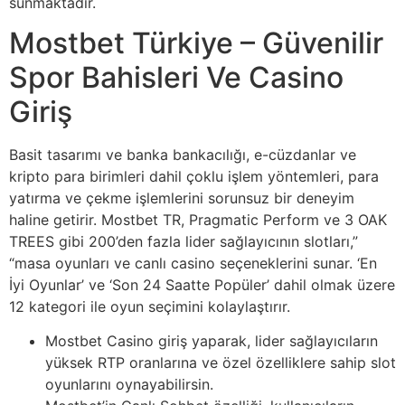
sunmaktadır.
Mostbet Türkiye – Güvenilir
Spor Bahisleri Ve Casino
Giriş
Basit tasarımı ve banka bankacılığı, e-cüzdanlar ve
kripto para birimleri dahil çoklu işlem yöntemleri, para
yatırma ve çekme işlemlerini sorunsuz bir deneyim
haline getirir. Mostbet TR, Pragmatic Perform ve 3 OAK
TREES gibi 200’den fazla lider sağlayıcının slotları,”
“masa oyunları ve canlı casino seçeneklerini sunar. ‘En
İyi Oyunlar’ ve ‘Son 24 Saatte Popüler’ dahil olmak üzere
12 kategori ile oyun seçimini kolaylaştırır.
Mostbet Casino giriş yaparak, lider sağlayıcıların
yüksek RTP oranlarına ve özel özelliklere sahip slot
oyunlarını oynayabilirsin.