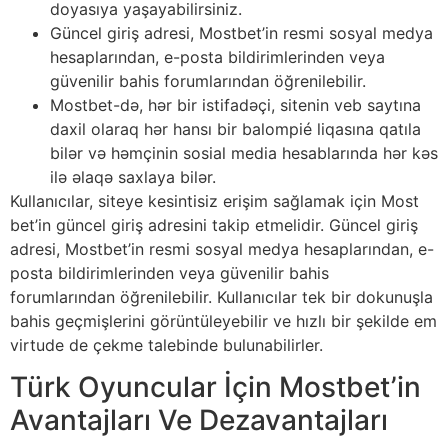
doyasıya yaşayabilirsiniz.
Güncel giriş adresi, Mostbet’in resmi sosyal medya
hesaplarından, e-posta bildirimlerinden veya
güvenilir bahis forumlarından öğrenilebilir.
Mostbet-də, hər bir istifadəçi, sitenin veb saytına
daxil olaraq hər hansı bir balompié liqasına qatıla
bilər və həmçinin sosial media hesablarında hər kəs
ilə əlaqə saxlaya bilər.
Kullanıcılar, siteye kesintisiz erişim sağlamak için Most
bet’in güncel giriş adresini takip etmelidir. Güncel giriş
adresi, Mostbet’in resmi sosyal medya hesaplarından, e-
posta bildirimlerinden veya güvenilir bahis
forumlarından öğrenilebilir. Kullanıcılar tek bir dokunuşla
bahis geçmişlerini görüntüleyebilir ve hızlı bir şekilde em
virtude de çekme talebinde bulunabilirler.
Türk Oyuncular İçin Mostbet’in
Avantajları Ve Dezavantajları