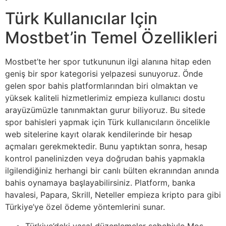
Türk Kullanıcılar Için
Mostbet’in Temel Özellikleri
Mostbet’te her spor tutkununun ilgi alanına hitap eden
geniş bir spor kategorisi yelpazesi sunuyoruz. Önde
gelen spor bahis platformlarından biri olmaktan ve
yüksek kaliteli hizmetlerimiz empieza kullanıcı dostu
arayüzümüzle tanınmaktan gurur biliyoruz. Bu sitede
spor bahisleri yapmak için Türk kullanıcıların öncelikle
web sitelerine kayıt olarak kendilerinde bir hesap
açmaları gerekmektedir. Bunu yaptıktan sonra, hesap
kontrol panelinizden veya doğrudan bahis yapmakla
ilgilendiğiniz herhangi bir canlı bülten ekranından anında
bahis oynamaya başlayabilirsiniz. Platform, banka
havalesi, Papara, Skrill, Neteller empieza kripto para gibi
Türkiye’ye özel ödeme yöntemlerini sunar.