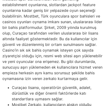
establishment oyunlarına, slotlardan jackpot feature
oyunlarına kadar geniş bir yelpazede oyun seçeneği
bulabilirsin. Mostbet, Türk oyunculara spor bahisleri ve
casinos oyunları oynama imkanı sunan, uluslararası lider
bir bahis platformudur. Şirket, 2009 yılında kurulmuş
olup, Curaçao tarafından verilen uluslararası bir lisans
altında faaliyet göstermektedir. Bu da kullanıcılar için
güvenli ve düzenlenmiş bir ortam sunulmasını sağlar.
Casino’in sık sık bahis oynamak isteyen çok sayıda
ziyaretçisi olduğu için, resmi web sitesi aşırı yüklenebilir
ve yeni oyuncular ona erişemez. Bu gibi durumlarda,
sunucuyu aşırı yüklemeden ek kullanıcılara hizmet veren
empieza herkesin aynı kamu sorunsuz şekilde bahis
oynamasına izin veren zerkalo kurtarmaya gelir.
Curaçao lisansı, operatörün güvenlik, adalet,
dürüstlük ve diğer önemli faktörlerde katı
standartlara uymasını sağlar.
Mostbet Zerkalo, kullanıcıların alışkın olduğu