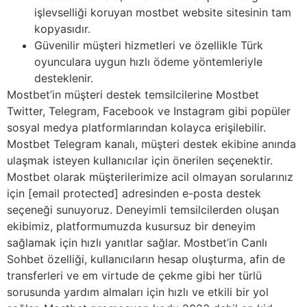
işlevselliği koruyan mostbet website sitesinin tam
kopyasıdır.
Güvenilir müşteri hizmetleri ve özellikle Türk
oyunculara uygun hızlı ödeme yöntemleriyle
desteklenir.
Mostbet’in müşteri destek temsilcilerine Mostbet
Twitter, Telegram, Facebook ve Instagram gibi popüler
sosyal medya platformlarından kolayca erişilebilir.
Mostbet Telegram kanalı, müşteri destek ekibine anında
ulaşmak isteyen kullanıcılar için önerilen seçenektir.
Mostbet olarak müşterilerimize acil olmayan sorularınız
için [email protected] adresinden e-posta destek
seçeneği sunuyoruz. Deneyimli temsilcilerden oluşan
ekibimiz, platformumuzda kusursuz bir deneyim
sağlamak için hızlı yanıtlar sağlar. Mostbet’in Canlı
Sohbet özelliği, kullanıcıların hesap oluşturma, afin de
transferleri ve em virtude de çekme gibi her türlü
sorusunda yardım almaları için hızlı ve etkili bir yol