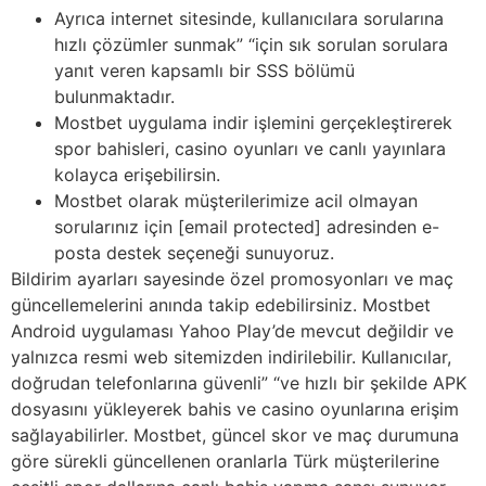
Ayrıca internet sitesinde, kullanıcılara sorularına
hızlı çözümler sunmak” “için sık sorulan sorulara
yanıt veren kapsamlı bir SSS bölümü
bulunmaktadır.
Mostbet uygulama indir işlemini gerçekleştirerek
spor bahisleri, casino oyunları ve canlı yayınlara
kolayca erişebilirsin.
Mostbet olarak müşterilerimize acil olmayan
sorularınız için [email protected] adresinden e-
posta destek seçeneği sunuyoruz.
Bildirim ayarları sayesinde özel promosyonları ve maç
güncellemelerini anında takip edebilirsiniz. Mostbet
Android uygulaması Yahoo Play’de mevcut değildir ve
yalnızca resmi web sitemizden indirilebilir. Kullanıcılar,
doğrudan telefonlarına güvenli” “ve hızlı bir şekilde APK
dosyasını yükleyerek bahis ve casino oyunlarına erişim
sağlayabilirler. Mostbet, güncel skor ve maç durumuna
göre sürekli güncellenen oranlarla Türk müşterilerine