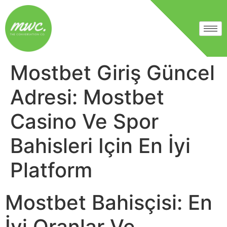
Mostbet Giriş Güncel
Adresi: Mostbet
Casino Ve Spor
Bahisleri Için En İyi
Platform
Mostbet Bahisçisi: En
İyi Oranlar Ve