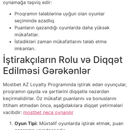
oynamağa təşviq edir:
Proqramın tələblərinə uyğun olan oyunlar
seçimində azadlıq.
Puanların qazandığı oyunlarda daha yüksək
mükafatlar.
İstədikləri zaman mükafatlarını tələb etmə
imkanları.
İştirakçıların Rolu və Diqqət
Edilməsi Gərəkənlər
Mostbet AZ Loyalty Programında iştirak edən oyunçular,
proqramın qayda və şərtlərini diqqətlə nəzərdən
keçirməlidirlər. Öz mükafat puanlarını və bonuslarını
ittiham etmədən öncə, aşağıdakılara diqqət yetirmələri
vacibdir:
mostbet necə oynanılır
Oyun Tipi:
Müxtəlif oyunlarda iştirak etmək, puan