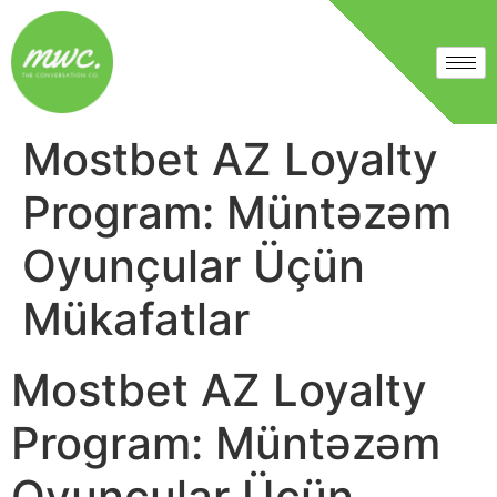
Mostbet AZ Loyalty
Program: Müntəzəm
Oyunçular Üçün
Mükafatlar
Mostbet AZ Loyalty
Program: Müntəzəm
Oyunçular Üçün