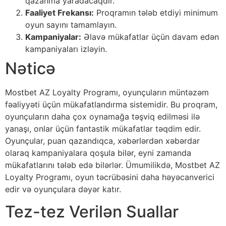
qazanma yaradacaqdır.
Faaliyet Frekansı:
Proqramın tələb etdiyi minimum
oyun sayını tamamlayın.
Kampaniyalar:
Əlavə mükafatlar üçün davam edən
kampaniyaları izləyin.
Nəticə
Mostbet AZ Loyalty Programı, oyunçuların müntəzəm
fəaliyyəti üçün mükafatlandırma sistemidir. Bu proqram,
oyunçuların daha çox oynamağa təşviq edilməsi ilə
yanaşı, onlar üçün fantastik mükafatlar təqdim edir.
Oyunçular, puan qazandıqca, xəbərlərdən xəbərdar
olaraq kampaniyalara qoşula bilər, eyni zamanda
mükafatlarını tələb edə bilərlər. Ümumilikdə, Mostbet AZ
Loyalty Programı, oyun təcrübəsini daha həyəcanverici
edir və oyunçulara dəyər katır.
Tez-tez Verilən Suallar