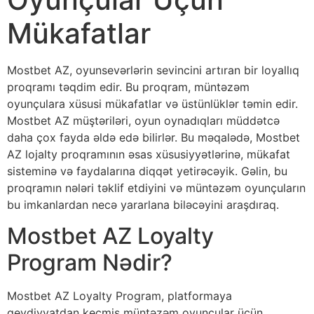
Mükafatlar
Mostbet AZ, oyunsevərlərin sevincini artıran bir loyallıq
proqramı təqdim edir. Bu proqram, müntəzəm
oyunçulara xüsusi mükafatlar və üstünlüklər təmin edir.
Mostbet AZ müştəriləri, oyun oynadıqları müddətcə
daha çox fayda əldə edə bilirlər. Bu məqalədə, Mostbet
AZ lojalty proqramının əsas xüsusiyyətlərinə, mükafat
sisteminə və faydalarına diqqət yetirəcəyik. Gəlin, bu
proqramın nələri təklif etdiyini və müntəzəm oyunçuların
bu imkanlardan necə yararlana biləcəyini araşdıraq.
Mostbet AZ Loyalty
Program Nədir?
Mostbet AZ Loyalty Program, platformaya
qeydiyyatdan keçmiş müntəzəm oyunçular üçün