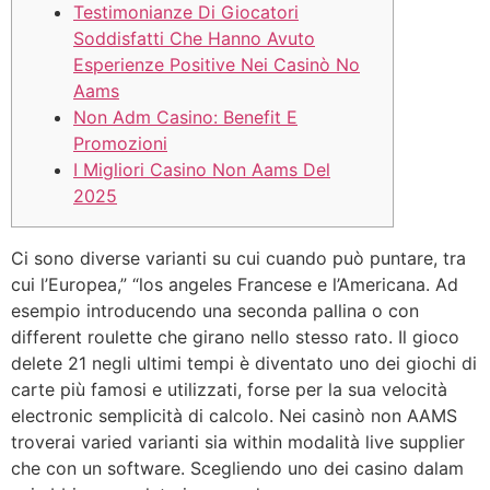
Testimonianze Di Giocatori
Soddisfatti Che Hanno Avuto
Esperienze Positive Nei Casinò No
Aams
Non Adm Casino: Benefit E
Promozioni
I Migliori Casino Non Aams Del
2025
Ci sono diverse varianti su cui cuando può puntare, tra
cui l’Europea,” “los angeles Francese e l’Americana. Ad
esempio introducendo una seconda pallina o con
different roulette che girano nello stesso rato. Il gioco
delete 21 negli ultimi tempi è diventato uno dei giochi di
carte più famosi e utilizzati, forse per la sua velocità
electronic semplicità di calcolo. Nei casinò non AAMS
troverai varied varianti sia within modalità live supplier
che con un software. Scegliendo uno dei casino dalam