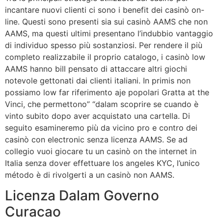
incantare nuovi clienti ci sono i benefit dei casinò on-
line. Questi sono presenti sia sui casinò AAMS che non
AAMS, ma questi ultimi presentano l’indubbio vantaggio
di individuo spesso più sostanziosi. Per rendere il più
completo realizzabile il proprio catalogo, i casinò low
AAMS hanno bill pensato di attaccare altri giochi
notevole gettonati dai clienti italiani. In primis non
possiamo low far riferimento aje popolari Gratta at the
Vinci, che permettono” “dalam scoprire se cuando è
vinto subito dopo aver acquistato una cartella. Di
seguito esamineremo più da vicino pro e contro dei
casinò con electronic senza licenza AAMS. Se ad
collegio vuoi giocare tu un casinò on the internet in
Italia senza dover effettuare los angeles KYC, l’unico
método è di rivolgerti a un casinò non AAMS.
Licenza Dalam Governo
Curacao