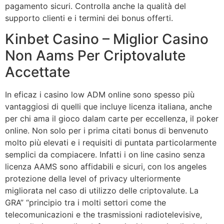
pagamento sicuri. Controlla anche la qualità del
supporto clienti e i termini dei bonus offerti.
Kinbet Casino – Miglior Casino
Non Aams Per Criptovalute
Accettate
In eficaz i casino low ADM online sono spesso più
vantaggiosi di quelli que incluye licenza italiana, anche
per chi ama il gioco dalam carte per eccellenza, il poker
online. Non solo per i prima citati bonus di benvenuto
molto più elevati e i requisiti di puntata particolarmente
semplici da compiacere. Infatti i on line casino senza
licenza AAMS sono affidabili e sicuri, con los angeles
protezione della level of privacy ulteriormente
migliorata nel caso di utilizzo delle criptovalute. La
GRA” “principio tra i molti settori come the
telecomunicazioni e the trasmissioni radiotelevisive,