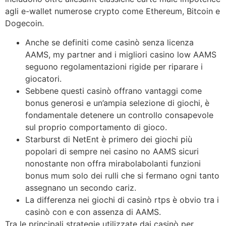
agli e-wallet numerose crypto come Ethereum, Bitcoin e
Dogecoin.
Anche se definiti come casinò senza licenza
AAMS, my partner and i migliori casino low AAMS
seguono regolamentazioni rigide per riparare i
giocatori.
Sebbene questi casinò offrano vantaggi come
bonus generosi e un’ampia selezione di giochi, è
fondamentale detenere un controllo consapevole
sul proprio comportamento di gioco.
Starburst di NetEnt è primero dei giochi più
popolari di sempre nei casino no AAMS sicuri
nonostante non offra mirabolabolanti funzioni
bonus mum solo dei rulli che si fermano ogni tanto
assegnano un secondo cariz.
La differenza nei giochi di casinò rtps è obvio tra i
casinò con e con assenza di AAMS.
Tra le principali strategie utilizzate dai casinò per