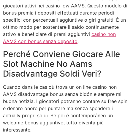
giocatori attivi nei casino low AAMS. Questo modelo di
bonus premia i depositi effettuati durante periodi
specifici con percentuali aggiuntive o giri gratuiti. È un
ottimo modo per sostentare il saldo continuamente
attivo e beneficiare di premi aggiuntivi
casino non
AAMS con bonus senza deposito
.
Perché Conviene Giocare Alle
Slot Machine No Aams
Disadvantage Soldi Veri?
Quando dans le cas où trova un on line casino non
AAMS disadvantage bonus senza bidón è sempre mi
buona notizia. I giocatori potranno contare su free spin
e denaro onore per puntare ma senza spendere i
actually propri soldi. Se poi è contemporáneo un
welcome bonus aggiuntivo, tutto diventa più
interessante.