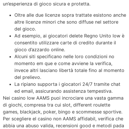
un’esperienza di gioco sicura e protetta.
Oltre alle due licenze sopra trattate esistono anche
altre licenze minori che sono diffuse nel settore
del gioco.
Ad esempio, ai giocatori delete Regno Unito low è
consentito utilizzare carte di credito durante il
gioco d’azzardo online.
Alcuni siti specificano nelle loro condizioni no
momento em que e come avviene la verifica,
invece altri lasciano libertà totale fino al momento
del prelievo.
La ripiano supporta i giocatori 24/7 tramite chat
ed email, assicurando assistenza tempestiva.
Nei casino low AAMS puoi incrociare una vasta gamma
di giochi, compresa tra cui slot, different roulette
games, blackjack, poker, bingo e scommesse sportive.
Per scegliere el casino non AAMS affidabil, verifica che
abbia una abuso valida, recensioni good e metodi pada