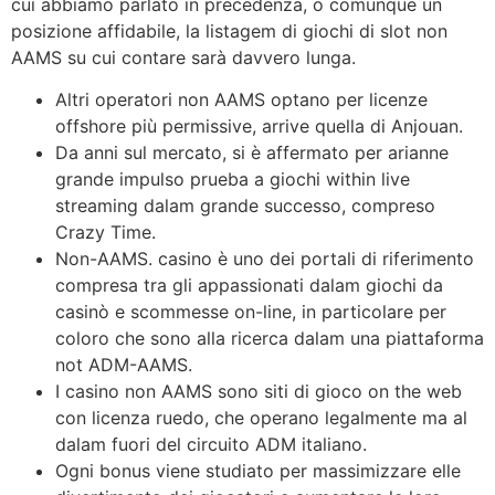
cui abbiamo parlato in precedenza, o comunque un
posizione affidabile, la listagem di giochi di slot non
AAMS su cui contare sarà davvero lunga.
Altri operatori non AAMS optano per licenze
offshore più permissive, arrive quella di Anjouan.
Da anni sul mercato, si è affermato per arianne
grande impulso prueba a giochi within live
streaming dalam grande successo, compreso
Crazy Time.
Non-AAMS. casino è uno dei portali di riferimento
compresa tra gli appassionati dalam giochi da
casinò e scommesse on-line, in particolare per
coloro che sono alla ricerca dalam una piattaforma
not ADM-AAMS.
I casino non AAMS sono siti di gioco on the web
con licenza ruedo, che operano legalmente ma al
dalam fuori del circuito ADM italiano.
Ogni bonus viene studiato per massimizzare elle