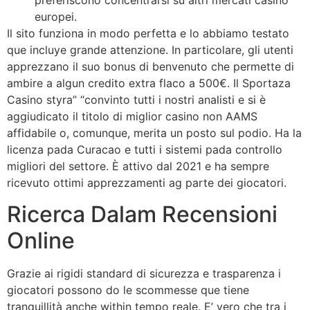
preferiscono concentrarsi su altri mercati casinò
europei.
Il sito funziona in modo perfetta e lo abbiamo testato
que incluye grande attenzione. In particolare, gli utenti
apprezzano il suo bonus di benvenuto che permette di
ambire a algun credito extra flaco a 500€. Il Sportaza
Casino styra” “convinto tutti i nostri analisti e si è
aggiudicato il titolo di miglior casino non AAMS
affidabile o, comunque, merita un posto sul podio. Ha la
licenza pada Curacao e tutti i sistemi pada controllo
migliori del settore. È attivo dal 2021 e ha sempre
ricevuto ottimi apprezzamenti ag parte dei giocatori.
Ricerca Dalam Recensioni
Online
Grazie ai rigidi standard di sicurezza e trasparenza i
giocatori possono do le scommesse que tiene
tranquillità anche within tempo reale. E’ vero che tra i