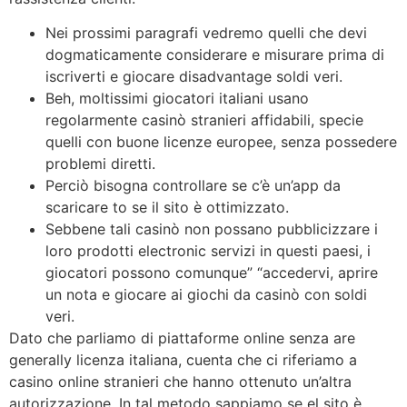
Nei prossimi paragrafi vedremo quelli che devi
dogmaticamente considerare e misurare prima di
iscriverti e giocare disadvantage soldi veri.
Beh, moltissimi giocatori italiani usano
regolarmente casinò stranieri affidabili, specie
quelli con buone licenze europee, senza possedere
problemi diretti.
Perciò bisogna controllare se c’è un’app da
scaricare to se il sito è ottimizzato.
Sebbene tali casinò non possano pubblicizzare i
loro prodotti electronic servizi in questi paesi, i
giocatori possono comunque” “accedervi, aprire
un nota e giocare ai giochi da casinò con soldi
veri.
Dato che parliamo di piattaforme online senza are
generally licenza italiana, cuenta che ci riferiamo a
casino online stranieri che hanno ottenuto un’altra
autorizzazione. In tal metodo sappiamo se el sito è