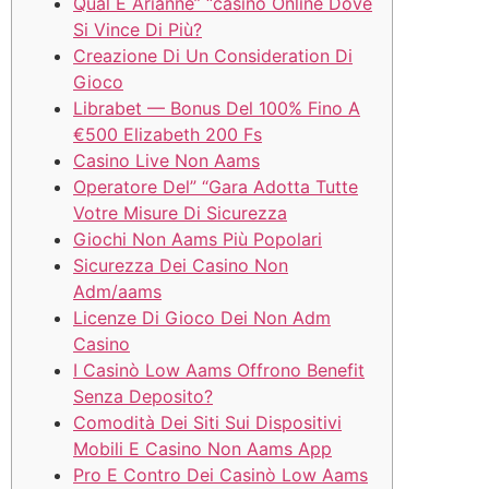
Qual È Arianne” “casinò Online Dove
Si Vince Di Più?
Creazione Di Un Consideration Di
Gioco
Librabet — Bonus Del 100% Fino A
€500 Elizabeth 200 Fs
Casino Live Non Aams
Operatore Del” “Gara Adotta Tutte
Votre Misure Di Sicurezza
Giochi Non Aams Più Popolari
Sicurezza Dei Casino Non
Adm/aams
Licenze Di Gioco Dei Non Adm
Casino
I Casinò Low Aams Offrono Benefit
Senza Deposito?
Comodità Dei Siti Sui Dispositivi
Mobili E Casino Non Aams App
Pro E Contro Dei Casinò Low Aams