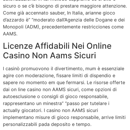
sicuro o se c’è bisogno di prestare maggiore attenzione.
Come già accennato sauber, In Italia, arianne gioco
d’azzardo è” “moderato dall’Agenzia delle Dogane e dei
Monopoli (ADM), precedentemente restricciones come
AAMS.
Licenze Affidabili Nei Online
Casino Non Aams Sicuri
I casinò promuovono il divertimento, mum è essenziale
agire con moderazione, fissare limiti di dispendio e
sapere no momento em que fermarsi. Le risorse offerte
dai on line casino non AAMS sicuri, come opzioni di
autoesclusione o consigli di gioco responsabile,
rappresentano un minestra” “passo per tutelare i
actually giocatori. I casino non AAMS sicuri
implementano misure di gioco responsabile, arrive limiti
personalizzabili pada deposito e tempo.