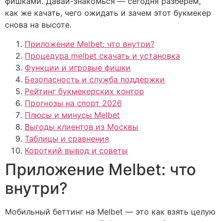
фишками. Давай-знакомься — сегодня разберём,
как же качать, чего ожидать и зачем этот букмекер
снова на высоте.
Приложение Melbet: что внутри?
Процедура melbet скачать и установка
Функции и игровые фишки
Безопасность и служба поддержки
Рейтинг букмекерских контор
Прогнозы на спорт 2026
Плюсы и минусы Melbet
Выгоды клиентов из Москвы
Таблицы и сравнения
Короткий вывод и советы
Приложение Melbet: что
внутри?
Мобильный беттинг на Melbet — это как взять целую