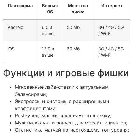
Платформа
Версия
Место на
Интернет
OS
диске
Android
6.0 и
50 Мб
3G / 4G / 5G
выше
/ Wi-Fi
iOS
13.0 и
60 Мб
3G / 4G / 5G
выше
/ Wi-Fi
Функции и игровые фишки
Мгновенные лайв-ставки с актуальным
балансирами;
Экспрессы и системы с расширенными
коэффициентами;
Push-уведомления и кэш-аут по щелчку;
Мультиаккаунт и бонусы для мобайл-клиентов;
Статистика матчей по-настоящему топ уровня;