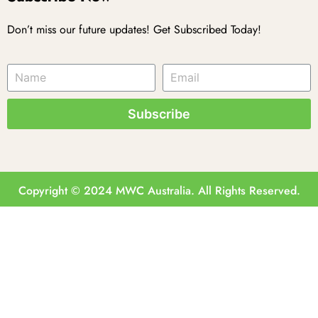
Don’t miss our future updates! Get Subscribed Today!
Subscribe
Copyright © 2024 MWC Australia. All Rights Reserved.