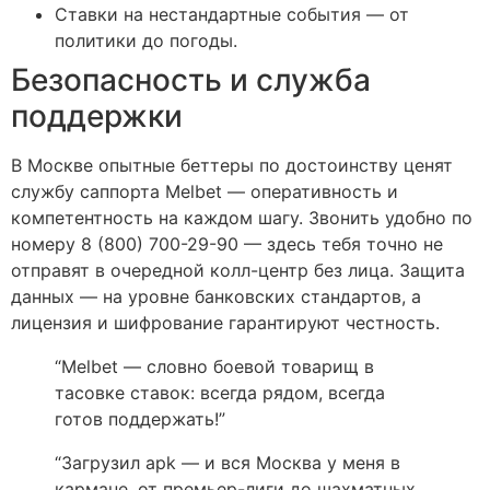
Ставки на нестандартные события — от
политики до погоды.
Безопасность и служба
поддержки
В Москве опытные беттеры по достоинству ценят
службу саппорта Melbet — оперативность и
компетентность на каждом шагу. Звонить удобно по
номеру 8 (800) 700-29-90 — здесь тебя точно не
отправят в очередной колл-центр без лица. Защита
данных — на уровне банковских стандартов, а
лицензия и шифрование гарантируют честность.
“Melbet — словно боевой товарищ в
тасовке ставок: всегда рядом, всегда
готов поддержать!”
“Загрузил apk — и вся Москва у меня в
кармане, от премьер-лиги до шахматных