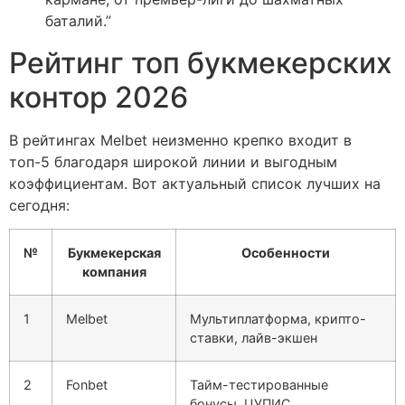
баталий.”
Рейтинг топ букмекерских
контор 2026
В рейтингах Melbet неизменно крепко входит в
топ-5 благодаря широкой линии и выгодным
коэффициентам. Вот актуальный список лучших на
сегодня:
№
Букмекерская
Особенности
компания
1
Melbet
Мультиплатформа, крипто-
ставки, лайв-экшен
2
Fonbet
Тайм-тестированные
бонусы, ЦУПИС