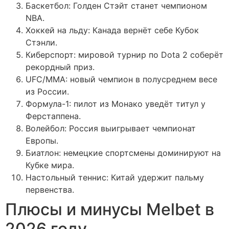
Баскетбол: Голден Стэйт станет чемпионом
NBA.
Хоккей на льду: Канада вернёт себе Кубок
Стэнли.
Киберспорт: мировой турнир по Dota 2 соберёт
рекордный приз.
UFC/MMA: новый чемпион в полусреднем весе
из России.
Формула-1: пилот из Монако уведёт титул у
Ферстаппена.
Волейбол: Россия выигрывает чемпионат
Европы.
Биатлон: немецкие спортсмены доминируют на
Кубке мира.
Настольный теннис: Китай удержит пальму
первенства.
Плюсы и минусы Melbet в
2026 году