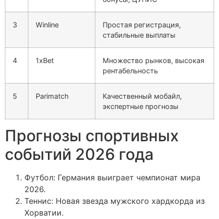
3
Winline
Простая регистрация,
стабильные выплаты
4
1xBet
Множество рынков, высокая
рентабельность
5
Parimatch
Качественный мобайл,
экспертные прогнозы
Прогнозы спортивных
событий 2026 года
Футбол: Германия выиграет чемпионат мира
2026.
Теннис: Новая звезда мужского хардкорда из
Хорватии.