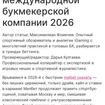
букмекерской
компании 2026
Автор статьи:
Максимилиан Фомичев
. Опытный
спортивный обозреватель и аналитик iGaming с
многолетней практикой в топовых БК, разбирается
в трендах беттинга.
Проверяющий/редактор:
Дарья Култаева
.
Профессиональный копирайтер с экспертизой в
игровых нишах и спортивной журналистике.
Врываемся в 2026-й с быстрым
melbet скачать
—
без лишних церемоний, только драйв, хайп и ставки
в кармане! Мелбет продолжает править спортбук-
сценой, охватывая Москву и мир, смешивая
классический гемблинг с ультрасовременными