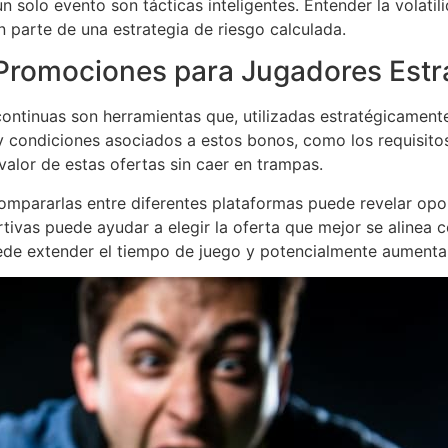
n solo evento son tácticas inteligentes. Entender la volat
 parte de una estrategia de riesgo calculada.
Promociones para Jugadores Estr
ntinuas son herramientas que, utilizadas estratégicamente
 condiciones asociados a estos bonos, como los requisitos
alor de estas ofertas sin caer en trampas.
compararlas entre diferentes plataformas puede revelar opo
vas puede ayudar a elegir la oferta que mejor se alinea co
ede extender el tiempo de juego y potencialmente aumentar