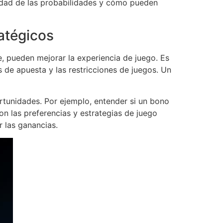
ilidad de las probabilidades y cómo pueden
atégicos
, pueden mejorar la experiencia de juego. Es
 de apuesta y las restricciones de juegos. Un
rtunidades. Por ejemplo, entender si un bono
n las preferencias y estrategias de juego
 las ganancias.