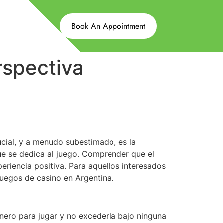
Book An Appointment
rspectiva
ucial, y a menudo subestimado, es la
que se dedica al juego. Comprender que el
eriencia positiva. Para aquellos interesados
uegos de casino en Argentina.
inero para jugar y no excederla bajo ninguna