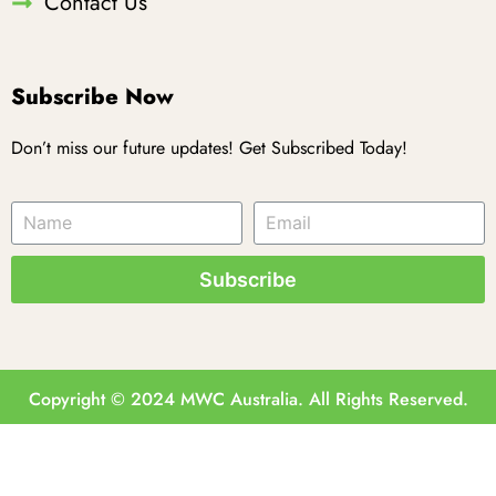
Contact Us
Subscribe Now
Don’t miss our future updates! Get Subscribed Today!
Subscribe
Copyright © 2024 MWC Australia. All Rights Reserved.