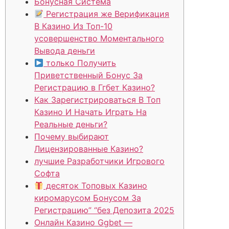
Бонусная Система
Регистрация же Верификация
В Казино Из Топ-10
усовершенство Моментального
Вывода деньги
только Получить
Приветственный Бонус За
Регистрацию в Ггбет Казино?
Как Зарегистрироваться В Топ
Казино И Начать Играть На
Реальные деньги?
Почему выбирают
Лицензированные Казино?
лучшие Разработчики Игрового
Софта
десяток Топовых Казино
киромарусом Бонусом За
Регистрацию” “без Депозита 2025
Онлайн Казино Ggbet —