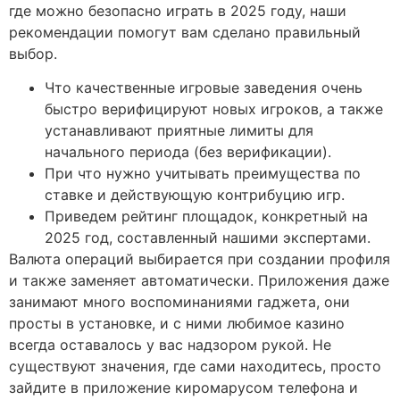
где можно безопасно играть в 2025 году, наши
рекомендации помогут вам сделано правильный
выбор.
Что качественные игровые заведения очень
быстро верифицируют новых игроков, а также
устанавливают приятные лимиты для
начального периода (без верификации).
При что нужно учитывать преимущества по
ставке и действующую контрибуцию игр.
Приведем рейтинг площадок, конкретный на
2025 год, составленный нашими экспертами.
Валюта операций выбирается при создании профиля
и также заменяет автоматически. Приложения даже
занимают много воспоминаниями гаджета, они
просты в установке, и с ними любимое казино
всегда оставалось у вас надзором рукой. Не
существуют значения, где сами находитесь, просто
зайдите в приложение киромарусом телефона и