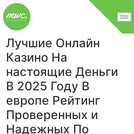
Лучшие Онлайн
Казино На
настоящие Деньги
В 2025 Году В
европе Рейтинг
Проверенных и
Надежных По