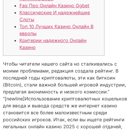
Faq Про Онлайн Казино Ggbet
Классические И надежнейшие
Слоты
Топ 10 Лучших Казино Онлайн В
европы
Критерии надежного Онлайн
Казино
Чтобы читатели нашего сайта но сталкивались с
моими проблемами, редакция создала рейтинг. В
последней годы криптовалюты, эти как биткоин
(Bitcoin), стали важной большей игровой индустрии,
предлагая анонимность и низкого комиссии.”
“[newline]Использование криптовалютных кошельков
для ввода и вывода средств же интернет казино
становится все более малоизвестным среди
российских игроков. Итак, если вы ищете рейтинги
легальных онлайн казино 2025 с хорошей отдачей,