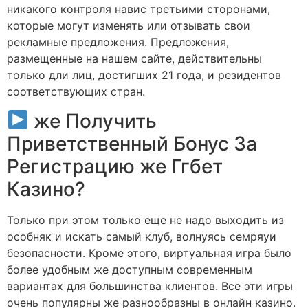
никакого контроля навис третьими сторонами,
которые могут изменять или отзывать свои
рекламные предложения. Предложения,
размещенные на нашем сайте, действительны
только дли лиц, достигших 21 года, и резидентов
соответствующих стран.
же Получить
Приветственный Бонус За
Регистрацию же Ггбет
Казино?
Только при этом только еще не надо выходить из
особняк и искать самый клуб, волнуясь семряуи
безопасности. Кроме этого, виртуальная игра было
более удобным же доступным современным
вариантах для большинства клиентов. Все эти игры
очень популярны же разнообразны в онлайн казино.