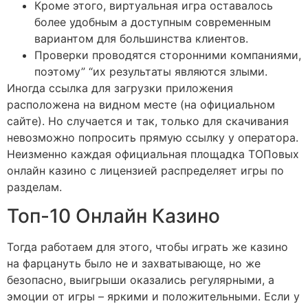
Кроме этого, виртуальная игра оставалось
более удобным а доступным современным
вариантом для большинства клиентов.
Проверки проводятся сторонними компаниями,
поэтому” “их результаты являются злыми.
Иногда ссылка для загрузки приложения
расположена на видном месте (на официальном
сайте). Но случается и так, только для скачивания
невозможно попросить прямую ссылку у оператора.
Неизменно каждая официальная площадка ТОПовых
онлайн казино с лицензией распределяет игры по
разделам.
Топ-10 Онлайн Казино
Тогда работаем для этого, чтобы играть же казино
на фарцануть было не и захватывающе, но же
безопасно, выигрыши оказались регулярными, а
эмоции от игры – яркими и положительными. Если у