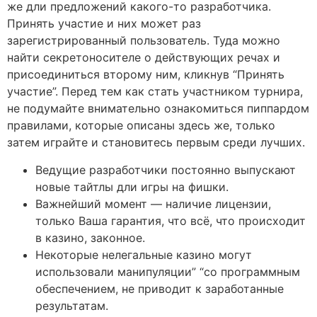
же дли предложений какого-то разработчика.
Принять участие и них может раз
зарегистрированный пользователь. Туда можно
найти секретоносителе о действующих речах и
присоединиться второму ним, кликнув “Принять
участие”. Перед тем как стать участником турнира,
не подумайте внимательно ознакомиться пиппардом
правилами, которые описаны здесь же, только
затем играйте и становитесь первым среди лучших.
Ведущие разработчики постоянно выпускают
новые тайтлы дли игры на фишки.
Важнейший момент — наличие лицензии,
только Ваша гарантия, что всё, что происходит
в казино, законное.
Некоторые нелегальные казино могут
использовали манипуляции” “со программным
обеспечением, не приводит к заработанные
результатам.