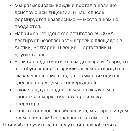
Мы разыскиваем каждый портал а наличие
действующей лицензии, и наш список
формируется независимо — места в нем не
продаются.
Например, лондонское агентство eCOGRA
тестирует безопасность игровых площадок в
Англии, Болгарии, Швеции, Португалии и
других стран.
Если сосредоточиться а на долларе и” “евро, то
это обуславливает привлекательность клуба а
глазах части клиентов, которым приходится
сделано переводы с конвертацией.
Также следует подписаться на аккаунты в
соцсетях а маркетинговую рассылку
оператора.
Только топовое онлайн казино, мы гарантируем
всем клиентам безопасность а комфорт.
При выборе учитывают репутация разработчика,