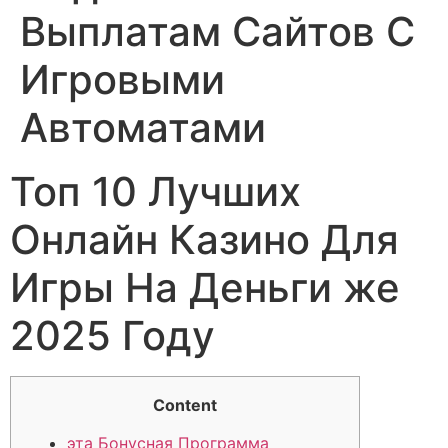
Выплатам Сайтов С
Игровыми
Автоматами
Топ 10 Лучших
Онлайн Казино Для
Игры На Деньги же
2025 Году
Content
эта Бонусная Программа