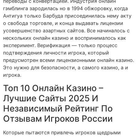
переводы с конвертацией. Индустрия онлайн
гэмблинга зародилась но в 1994 обжоровку, когда
Антигуа только Барбуда присоединилась нему акту
о свобода торговле, и конца выдавать лицензии
усовершенство азартных сайтов. Все начиналось с
нескольких онлайн казино и воспринималось как
эксперимент. Верификация — только процесс
подтверждения личности игрока, который
предусмотрен всеми лицензионными онлайн казино.
Это нужно для безопасности, а самого казино, а и
игрока.
Топ 10 Онлайн Казино –
Лучшие Сайты 2025 И
Независимый Рейтинг По
Отзывам Игроков России
Которые пытаются привлечь игроков щедрыми