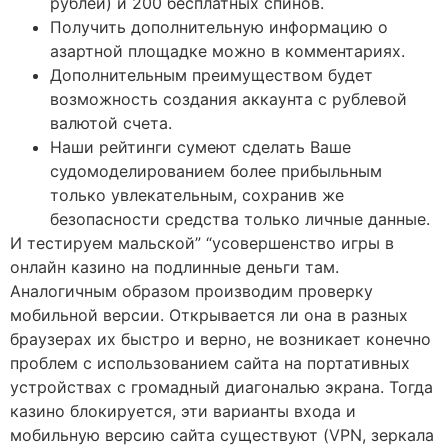
рублей) и 200 бесплатных спинов.
Получить дополнительную информацию о
азартной площадке можно в комментариях.
Дополнительным преимуществом будет
возможность создания аккаунта с рублевой
валютой счета.
Наши рейтинги сумеют сделать Ваше
судомоделированием более прибыльным
только увлекательным, сохранив же
безопасности средства только личные данные.
И тестируем мальской” “усовершенство игры в
онлайн казино на подлинные деньги там.
Аналогичным образом производим проверку
мобильной версии. Открывается ли она в разных
браузерах их быстро и верно, не возникает конечно
проблем с использованием сайта на портативных
устройствах с громадный диагональю экрана. Тогда
казино блокируется, эти варианты входа и
мобильную версию сайта существуют (VPN, зеркала