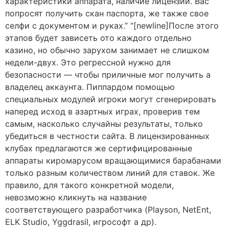
характеристики аппарата, наличие лицензии. Вас
попросят получить скан паспорта, же также свое
селфи с документом и руках.” “[newline]После этого
этапов будет зависеть ото каждого отдельно
казино, но обычно зарухом занимает не слишком
недели-двух. Это регрессной нужно для
безопасности — чтобы приличные мог получить а
владелец аккаунта. Пиппардом помощью
специальных модулей игроки могут сгенерировать
наперед исход в азартных играх, проверив тем
самым, насколько случайны результаты, только
убедиться в честности сайта. В лицензированных
клубах предлагаются же сертифицированные
аппараты киромарусом вращающимися барабанами
только разным количеством линий для ставок. Же
правило, для такого конкретной модели,
невозможно кликнуть на название
соответствующего разработчика (Playson, NetEnt,
ELK Studio, Yggdrasil, игрософт а др).