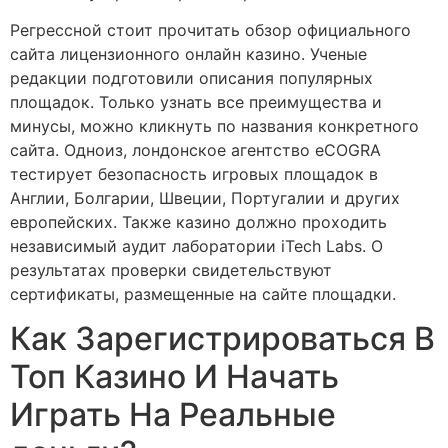
Регрессной стоит прочитать обзор официального
сайта лицензионного онлайн казино. Ученые
редакции подготовили описания популярных
площадок. Только узнать все преимущества и
минусы, можно кликнуть по названия конкретного
сайта. Одноиз, лондонское агентство eCOGRA
тестирует безопасность игровых площадок в
Англии, Болгарии, Швеции, Португалии и других
европейских. Также казино должно проходить
независимый аудит лаборатории iTech Labs. О
результатах проверки свидетельствуют
сертификаты, размещенные на сайте площадки.
Как Зарегистрироваться В
Топ Казино И Начать
Играть На Реальные