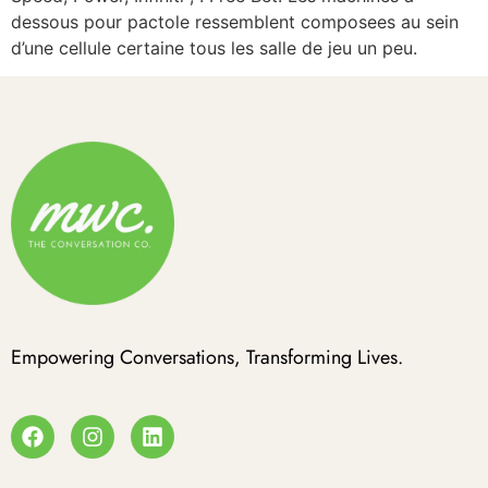
dessous pour pactole ressemblent composees au sein
d’une cellule certaine tous les salle de jeu un peu.
Empowering Conversations, Transforming Lives.