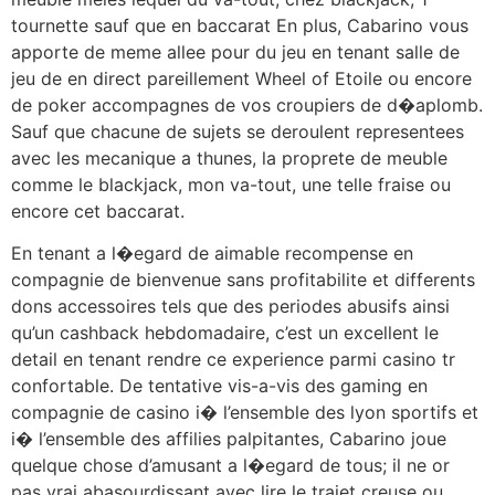
tournette sauf que en baccarat En plus, Cabarino vous
apporte de meme allee pour du jeu en tenant salle de
jeu de en direct pareillement Wheel of Etoile ou encore
de poker accompagnes de vos croupiers de d�aplomb.
Sauf que chacune de sujets se deroulent representees
avec les mecanique a thunes, la proprete de meuble
comme le blackjack, mon va-tout, une telle fraise ou
encore cet baccarat.
En tenant a l�egard de aimable recompense en
compagnie de bienvenue sans profitabilite et differents
dons accessoires tels que des periodes abusifs ainsi
qu’un cashback hebdomadaire, c’est un excellent le
detail en tenant rendre ce experience parmi casino tr
confortable. De tentative vis-a-vis des gaming en
compagnie de casino i� l’ensemble des lyon sportifs et
i� l’ensemble des affilies palpitantes, Cabarino joue
quelque chose d’amusant a l�egard de tous; il ne or
pas vrai abasourdissant avec lire le trajet creuse ou